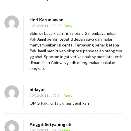
Heri Karuniawan
19/12/2011 at 22:27
- Reply
Sblm sy baca kisah ini, sy benar2 membayangkan
Pak Jamil berdiri tepat d depan saya dan mulai
menyampaikan isi cerita. Terbayang benar betapa
Pak Jamil menirukan ekspresi penyesalan orang tua
yg abai. Spontan ingat ketika anak sy meminta untk
dimandikan Abinya yg sdh mengenakan pakaian
lengkap.
hidayat
20/12/2011 at 05:24
- Reply
OMG Pak…crita yg menyedihkan
Anggit Setyaningsih
20/12/2011 at 07:52
- Reply