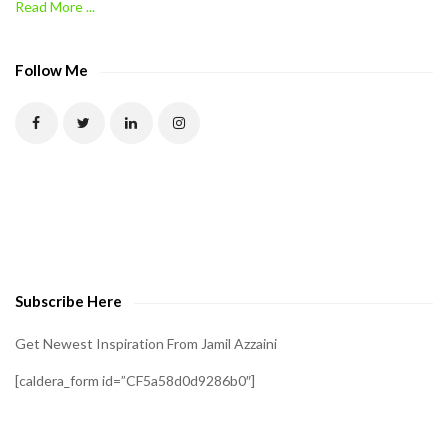
Read More ...
C
A
P
Follow Me
T
C
H
A
t
o
v
e
Subscribe Here
r
i
Get Newest Inspiration From Jamil Azzaini
f
[caldera_form id=”CF5a58d0d9286b0″]
y
t
h