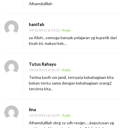
Alhamdulillah
hanifah
19/12/2011 at 14:22
- Reply
ya Alloh…semoga banyak pelajaran yg kupetik dari
kisah ini. makasi kek…
Tutus Rahayu
19/12/2011 at 16:17
- Reply
Terima kasih om jamil, ternyata kebahagiaan kita
belum tentu sama dengan kebahagiaan orang2
tercinta kita..
lina
19/12/2011 at 16:47
- Reply
Alhamdulillah skrg sy sdh resign…..keputusan yg