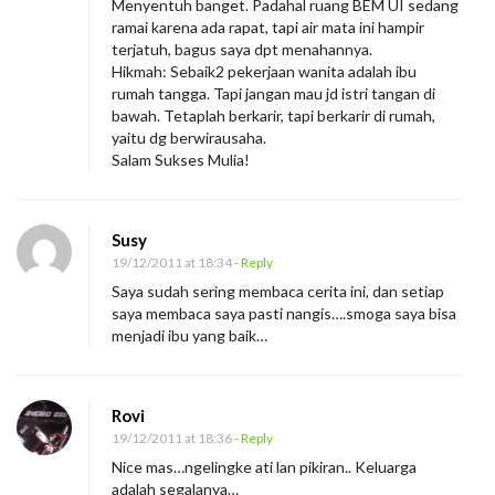
Menyentuh banget. Padahal ruang BEM UI sedang
ramai karena ada rapat, tapi air mata ini hampir
terjatuh, bagus saya dpt menahannya.
Hikmah: Sebaik2 pekerjaan wanita adalah ibu
rumah tangga. Tapi jangan mau jd istri tangan di
bawah. Tetaplah berkarir, tapi berkarir di rumah,
yaitu dg berwirausaha.
Salam Sukses Mulia!
Susy
19/12/2011 at 18:34
- Reply
Saya sudah sering membaca cerita ini, dan setiap
saya membaca saya pasti nangis….smoga saya bisa
menjadi ibu yang baik…
Rovi
19/12/2011 at 18:36
- Reply
Nice mas…ngelingke ati lan pikiran.. Keluarga
adalah segalanya…