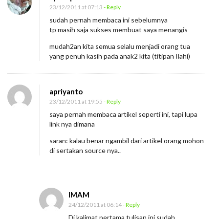
23/12/2011 at 07:13
- Reply
sudah pernah membaca ini sebelumnya
tp masih saja sukses membuat saya menangis
mudah2an kita semua selalu menjadi orang tua
yang penuh kasih pada anak2 kita (titipan Ilahi)
apriyanto
23/12/2011 at 19:55
- Reply
saya pernah membaca artikel seperti ini, tapi lupa
link nya dimana
saran: kalau benar ngambil dari artikel orang mohon
di sertakan source nya..
IMAM
24/12/2011 at 06:14
- Reply
Di kalimat pertama tulisan ini sudah