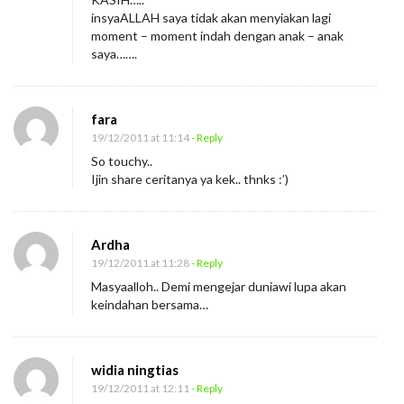
insyaALLAH saya tidak akan menyiakan lagi
moment – moment indah dengan anak – anak
saya…….
fara
19/12/2011 at 11:14
- Reply
So touchy..
Ijin share ceritanya ya kek.. thnks :’)
Ardha
19/12/2011 at 11:28
- Reply
Masyaalloh.. Demi mengejar duniawi lupa akan
keindahan bersama…
widia ningtias
19/12/2011 at 12:11
- Reply