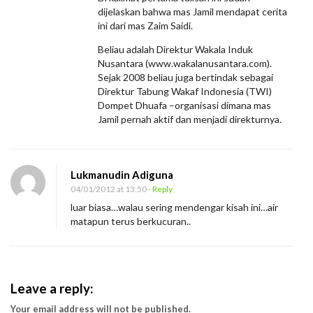
dijelaskan bahwa mas Jamil mendapat cerita
ini dari mas Zaim Saidi.
Beliau adalah Direktur Wakala Induk
Nusantara (www.wakalanusantara.com).
Sejak 2008 beliau juga bertindak sebagai
Direktur Tabung Wakaf Indonesia (TWI)
Dompet Dhuafa –organisasi dimana mas
Jamil pernah aktif dan menjadi direkturnya.
Lukmanudin Adiguna
04/01/2012 at 13:50
- Reply
luar biasa…walau sering mendengar kisah ini…air
matapun terus berkucuran..
Leave a reply:
Your email address will not be published.