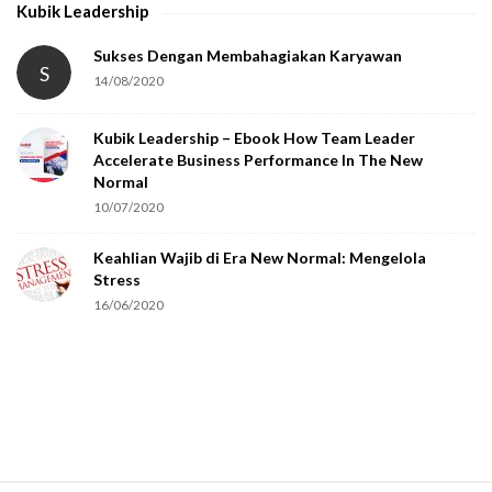
Kubik Leadership
a
t
Sukses Dengan Membahagiakan Karyawan
S
14/08/2020
y
o
Kubik Leadership – Ebook How Team Leader
u
Accelerate Business Performance In The New
a
Normal
r
10/07/2020
e
Keahlian Wajib di Era New Normal: Mengelola
h
Stress
u
16/06/2020
m
a
n
.