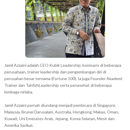
a
c
t
e
r
s
s
h
Jamil Azzaini adalah CEO Kubik Leadership, komisaris di beberapa
o
perusahaan, trainer leadership dan pengembangan diri di
w
perusahan besar ternama (Fortune 100). Ia juga Founder Akademi
Trainer dan TahfizhLeadership serta penasehat di beberapa
n
lembaga nirlaba.
i
n
Jamil Azzaini pernah diundang menjadi pembicara di Singapore,
t
Malaysia, Brunei Darusalam, Australia, Hongkong, Makao, Oman,
h
Kuwait, Uni Emerates Arab, Jepang, Korea Selatan, Mesir dan
Amerika Serikat.
e