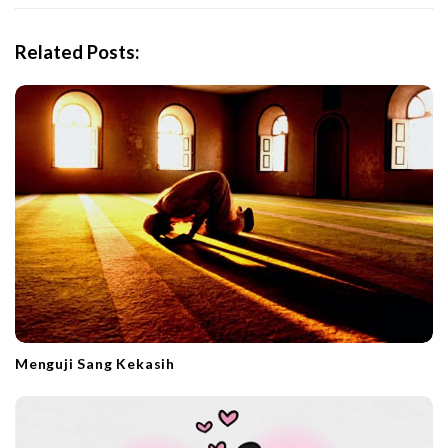
v
i
Related Posts:
g
a
t
i
o
n
Menguji Sang Kekasih