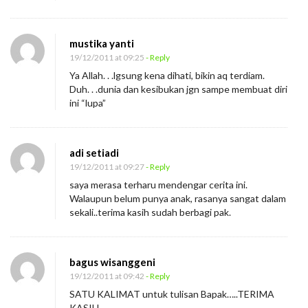
mustika yanti
19/12/2011 at 09:25
- Reply
Ya Allah. . .lgsung kena dihati, bikin aq terdiam.
Duh. . .dunia dan kesibukan jgn sampe membuat diri
ini “lupa”
adi setiadi
19/12/2011 at 09:27
- Reply
saya merasa terharu mendengar cerita ini.
Walaupun belum punya anak, rasanya sangat dalam
sekali..terima kasih sudah berbagi pak.
bagus wisanggeni
19/12/2011 at 09:42
- Reply
SATU KALIMAT untuk tulisan Bapak…..TERIMA
KASIH…..