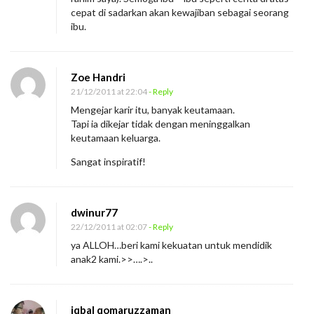
cepat di sadarkan akan kewajiban sebagai seorang
ibu.
Zoe Handri
21/12/2011 at 22:04
- Reply
Mengejar karir itu, banyak keutamaan.
Tapi ia dikejar tidak dengan meninggalkan
keutamaan keluarga.
Sangat inspiratif!
dwinur77
22/12/2011 at 02:07
- Reply
ya ALLOH…beri kami kekuatan untuk mendidik
anak2 kami.>>….>..
iqbal qomaruzzaman