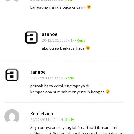
Langsung nangis baca crita ini
aannoe
20/12/2011 at 09:17
- Reply
aku cuma berkaca-kaca
aannoe
20/12/2011 at 09:10
- Reply
pernah baca versi lengkapnya di
kompasiana.sumpah,menyentuh banget
Reni elvina
20/12/2011 at 21:14
- Reply
Saya punya anak, yang lahir dari hati (bukan dari
rahim saya). Semoga ibu – ibu seperti cerita di atas