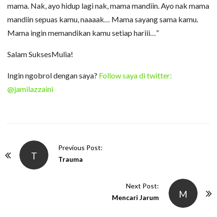
mama. Nak, ayo hidup lagi nak, mama mandiin. Ayo nak mama
mandiin sepuas kamu, naaaak… Mama sayang sama kamu.
Mama ingin memandikan kamu setiap hariii…”
Salam SuksesMulia!
Ingin ngobrol dengan saya?
Follow saya di twitter:
@jamilazzaini
P
Previous Post:
T
o
Trauma
s
t
Next Post:
M
N
Mencari Jarum
a