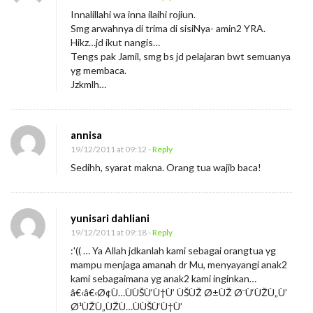
d
Innalillahi wa inna ilaihi rojiun.
i
Smg arwahnya di trima di sisiNya- amin2 YRA.
Hikz…jd ikut nangis…
k
Tengs pak Jamil, smg bs jd pelajaran bwt semuanya
a
yg membaca.
n
Jzkmlh…
A
k
annisa
u
19/12/2011 at 09:12
- Reply
Sedihh, syarat makna. Orang tua wajib baca!
yunisari dahliani
19/12/2011 at 09:18
- Reply
:'(( … Ya Allah jdkanlah kami sebagai orangtua yg
mampu menjaga amanah dr Mu, menyayangi anak2
kami sebagaimana yg anak2 kami inginkan…
â€‹â€‹Ø¢Ù…ÙÙŠÙ‘Ù†Ù’ ÙŠÙŽ Ø±ÙŽ Ø¨Ù‘ÙŽÙ„Ù’
Ø¹ÙŽÙ„ÙŽÙ…ÙÙŠÙ‘Ù†Ù’