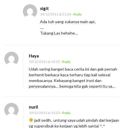
sigit
19/12/2011 at 21:26
- Reply
Ada tuh yang sukanya main api..
….
Tukang Las hehehe…
Haya
19/12/2011 at 13:23
- Reply
Udah sering banget baca cerita ini dan gak pernah
berhenti berkaca-kaca terharu tiap kali selesai
membacanya. Kebayang banget ironi dan
penyesalannya… Semoga kita gak seperti itu ya…
nuril
19/12/2011 at 13:23
- Reply
jadi sedih.. untung saya udah pindah dari kerjaan
yg supersibuk ke kerjaan yg lebih santai ^.^