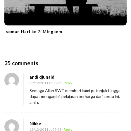
Isoman Hari ke 7: Mingkem
O
35 comments
n
andi djunaidi
M
19/12/2011 at 08:36
- Reply
a
Semoga Allah SWT memberi kami petunjuk hingga
m
dapat mengambil pelajaran berharga dari cerita ini,
a
amin.
M
a
Nikke
n
19/12/2011 at 09:03
- Reply