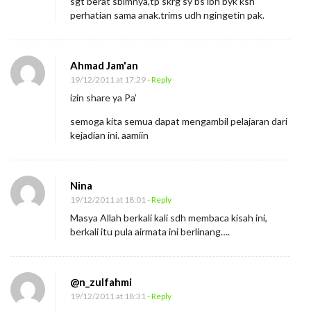
sgt berat sblmnya,tp skrg sy bs lbh byk ksh
perhatian sama anak.trims udh ngingetin pak.
Ahmad Jam'an
19/12/2011 at 17:29
- Reply
izin share ya Pa’
semoga kita semua dapat mengambil pelajaran dari
kejadian ini. aamiin
Nina
19/12/2011 at 18:01
- Reply
Masya Allah berkali kali sdh membaca kisah ini,
berkali itu pula airmata ini berlinang….
@n_zulfahmi
19/12/2011 at 18:31
- Reply