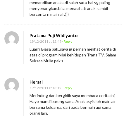
memandikan anak adl salah satu hal yg paling
menyenangkan.bisa menasihati anak sambil
bercerita n main air:)))
Pratama Puji Widiyanto
19/12/2011 at 12:49
- Reply
Luarrr Biasa pak..saya jg pernah melihat cerita di
atas di program Nilai kehidupan Trans TV, Salam
Sukses Mulia pak:)
Hersal
19/12/2011 at 13:12
- Reply
Merinding dan bergidik saya membaca cerita ini,
Hayo mandi bareng sama Anak asyik loh main air
bersama keluarga, dari pada bermain api sama
orang lain.