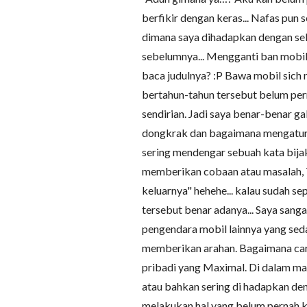
berfikir dengan keras... Nafas pun 
dimana saya dihadapkan dengan seb
sebelumnya... Mengganti ban mobil 
baca judulnya? :P Bawa mobil sich
bertahun-tahun tersebut belum per
sendirian. Jadi saya benar-benar
dongkrak dan bagaimana mengatur 
sering mendengar sebuah kata bijak 
memberikan cobaan atau masalah, Tu
keluarnya" hehehe... kalau sudah sepe
tersebut benar adanya... Saya san
pengendara mobil lainnya yang s
memberikan arahan. Bagaimana ca
pribadi yang Maximal. Di dalam masa
atau bahkan sering di hadapkan deng
melakukan hal yang belum pernah ki