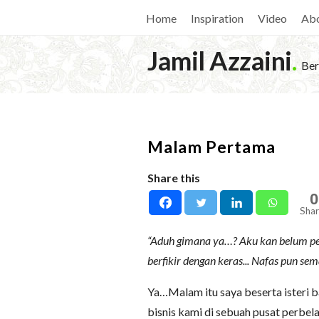
Home
Inspiration
Video
Ab
Jamil Azzaini
.
Ber
Malam Pertama
Share this
0
Shar
“Aduh gimana ya…? Aku kan belum per
berfikir dengan keras... Nafas pun se
Ya…Malam itu saya beserta isteri 
bisnis kami di sebuah pusat perbela