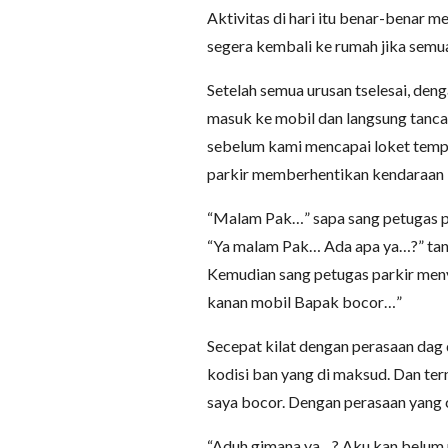
Aktivitas di hari itu benar-benar 
segera kembali ke rumah jika semua 
Setelah semua urusan tselesai, den
masuk ke mobil dan langsung tancap
sebelum kami mencapai loket tem
parkir memberhentikan kendaraan 
“Malam Pak…” sapa sang petugas p
“Ya malam Pak… Ada apa ya…?” ta
Kemudian sang petugas parkir me
kanan mobil Bapak bocor…”
Secepat kilat dengan perasaan dag 
kodisi ban yang di maksud. Dan te
saya bocor. Dengan perasaan yang c
“Aduh gimana ya…? Aku kan belum p