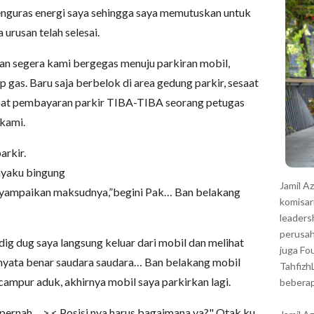
r
menguras energi saya sehingga saya memutuskan untuk
urusan telah selesai.
gan segera kami bergegas menuju parkiran mobil,
 gas. Baru saja berbelok di area gedung parkir, sesaat
pat pembayaran parkir TIBA-TIBA seorang petugas
kami.
arkir.
nyaku bingung
Jamil A
nyampaikan maksudnya,”begini Pak… Ban belakang
komisar
leaders
perusah
dig dug saya langsung keluar dari mobil dan melihat
juga Fo
rnyata benar saudara saudara… Ban belakang mobil
Tahfizh
ampur aduk, akhirnya mobil saya parkirkan lagi.
beberap
ernah… >.< Posisi nya harus bagaimana ya?" Otak ku