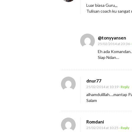
l
Luar biasa Guru,,,
Tulisan coach ku sangat 
a
m
P
e
@tonyyansen
r
25/02/2014 at 23:36
-
Eh ada Komandan
t
Siap Ndan…
a
m
a
dnur77
25/02/2014 at 10:19
- Reply
alhamdulillah….mantap Pa
Salam
Romdani
25/02/2014 at 10:25
- Reply