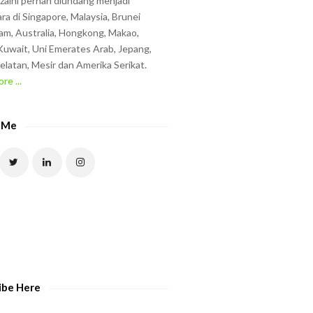
zzaini pernah diundang menjadi
ra di Singapore, Malaysia, Brunei
am, Australia, Hongkong, Makao,
uwait, Uni Emerates Arab, Jepang,
elatan, Mesir dan Amerika Serikat.
re ...
 Me
ibe Here