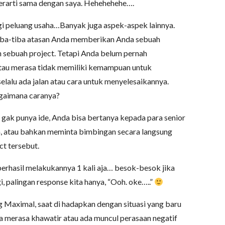
erarti sama dengan saya. Hehehehehe….
egi peluang usaha…Banyak juga aspek-aspek lainnya.
tiba-tiba atasan Anda memberikan Anda sebuah
 sebuah project. Tetapi Anda belum pernah
atau merasa tidak memiliki kemampuan untuk
elalu ada jalan atau cara untuk menyelesaikannya.
agaimana caranya?
 gak punya ide, Anda bisa bertanya kepada para senior
, atau bahkan meminta bimbingan secara langsung
ct tersebut.
berhasil melakukannya 1 kali aja… besok-besok jika
gi, palingan response kita hanya, “Ooh. oke…..”
 Maximal, saat di hadapkan dengan situasi yang baru
 merasa khawatir atau ada muncul perasaan negatif