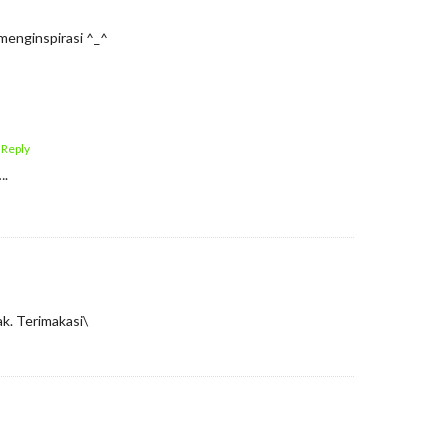
menginspirasi ^_^
 Reply
….
k. Terimakasi\