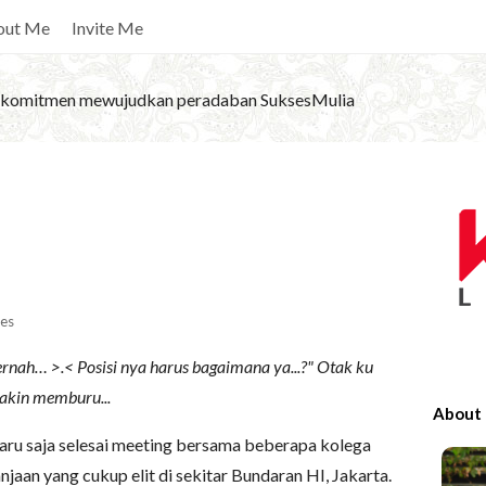
out Me
Invite Me
komitmen mewujudkan peradaban SuksesMulia
S
i
t
e
S
es
i
nah… >.< Posisi nya harus bagaimana ya...?" Otak ku
d
makin memburu...
e
About
b
baru saja selesai meeting bersama beberapa kolega
a
njaan yang cukup elit di sekitar Bundaran HI, Jakarta.