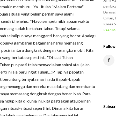
Jamil A
pembica
semakin memburu... Ya... itulah "Malam Pertama"
Darusal
uah situasi yang belum pernah saya alami
Oman, K
sendiri. hehehe... *Hayo sempet mikir apaan waktu
Korea S
 memang sudah bertahun-tahun. Tetapi selama
Read Mo
nah sekalipun saya mengganti ban yang bocor. Apalagi
 gak punya gambaran bagaimana harus memasang
Follow
posisi antara dongkrak dengan kerangka mobil. Kita
yang berkata seperti ini... "Di saat Tuhan
han pun pasti telah menyediakan solusi atau jalan
rti ini aja baru inget Tuhan... :P Tapi ya pepatah
gat beruntung ternyata masih ada Bapak-bapak
edang menunggu dan mereka mau datang dan membantu
ranya memasang dongkrak dengan benar. Nah. Para
 hidup kita di dunia ini, kita pasti akan atau pernah
Subscr
an situasi-situasi seperti ini. Dimana kita harus
ta lakukan sebelumnya. Dan biasanya hal ini