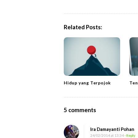
s
t
N
a
Related Posts:
v
i
g
a
t
i
Hidup yang Terpojok
Ten
o
n
O
5 comments
n
M
Ira Damayanti Pohan
a
24/02/2014 at 13:34
- Reply