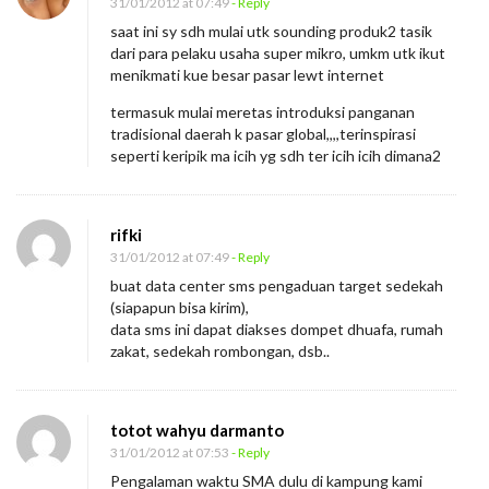
31/01/2012 at 07:49
- Reply
saat ini sy sdh mulai utk sounding produk2 tasik
dari para pelaku usaha super mikro, umkm utk ikut
menikmati kue besar pasar lewt internet
termasuk mulai meretas introduksi panganan
tradisional daerah k pasar global,,,,terinspirasi
seperti keripik ma icih yg sdh ter icih icih dimana2
rifki
31/01/2012 at 07:49
- Reply
buat data center sms pengaduan target sedekah
(siapapun bisa kirim),
data sms ini dapat diakses dompet dhuafa, rumah
zakat, sedekah rombongan, dsb..
totot wahyu darmanto
31/01/2012 at 07:53
- Reply
Pengalaman waktu SMA dulu di kampung kami