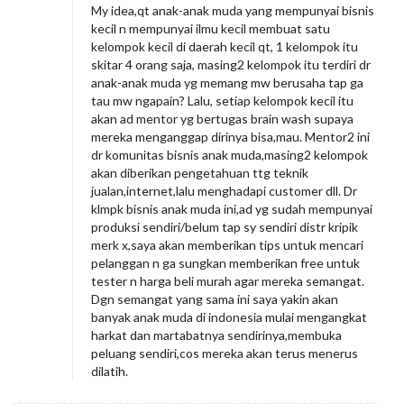
My idea,qt anak-anak muda yang mempunyai bisnis
kecil n mempunyai ilmu kecil membuat satu
kelompok kecil di daerah kecil qt, 1 kelompok itu
skitar 4 orang saja, masing2 kelompok itu terdiri dr
anak-anak muda yg memang mw berusaha tap ga
tau mw ngapain? Lalu, setiap kelompok kecil itu
akan ad mentor yg bertugas brain wash supaya
mereka menganggap dirinya bisa,mau. Mentor2 ini
dr komunitas bisnis anak muda,masing2 kelompok
akan diberikan pengetahuan ttg teknik
jualan,internet,lalu menghadapi customer dll. Dr
klmpk bisnis anak muda ini,ad yg sudah mempunyai
produksi sendiri/belum tap sy sendiri distr kripik
merk x,saya akan memberikan tips untuk mencari
pelanggan n ga sungkan memberikan free untuk
tester n harga beli murah agar mereka semangat.
Dgn semangat yang sama ini saya yakin akan
banyak anak muda di indonesia mulai mengangkat
harkat dan martabatnya sendirinya,membuka
peluang sendiri,cos mereka akan terus menerus
dilatih.