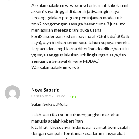
Assalamualaikum wrwb,yang terhormat kakek jamil
azzaini,saya tinggal di daerah jatiwaringin,saya
sedang galakan program peminjaman modal utk
tmn2 tongkrongan saya,ga besar cuma 3 juta,utk
menjadikan mereka brani buka usaha
kecil2an,dengan sistem bagi hasil 70(utk dia)30(utk
saya),saya berikan tenor satu tahun supaya mereka
terpacu dan smgt karna diberikan deadline,baru itu
yg saya sanggup lakukan utk lingkungan saya,dan
semuanya berawal dr yang MUDA.:)
Wassalamualaikum wrwb
Nova Saparid
31/01/2012 at 09:26
- Reply
Salam SuksesMulia
salah satu faktor untuk mengangkat martabat
manusia adalah kebersihan,,
kita lihat, khususnya Indonesia,, sangat bermasalah
dengan sampah, terutama kesadaran masyarakat