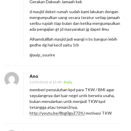
Gerakan Dakwah Jamaah kek
d masjid deket rumah sudah kami lakukan dengan
mengumpulkan uang secara teratur setiap jamaah
seribu rupiah tiap bulan dan ketika mengumpulkan
ada pengajian gt jd masyarakat jg dapet ilmu
Alhamdulillah masjid jadi wangi n bs bangun lebih
gedhe dg hal kecil yaitu 1rb
@ayip_sourire
Ano
31/01/2012 at 13:49
- Reply
memberi penyuluhan kpd para TKW / BMI agar
sepulangnya dari luar negri untk berwira usaha,
bukan menularkan untk menjadi TKW kpd
tetangga atau teman2nya,
http://youtu.be/8bg0gyZ72IU
motivasi TKW