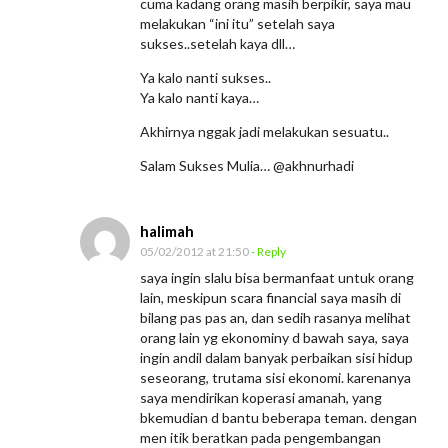
cuma kadang orang masih berpikir, saya mau
z
melakukan “ini itu” setelah saya
e
sukses..setelah kaya dll…
k
Ya kalo nanti sukses..
i
Ya kalo nanti kaya…
Akhirnya nggak jadi melakukan sesuatu..
Salam Sukses Mulia… @akhnurhadi
halimah
05/02/2012 at 21:50
- Reply
saya ingin slalu bisa bermanfaat untuk orang
lain, meskipun scara financial saya masih di
bilang pas pas an, dan sedih rasanya melihat
orang lain yg ekonominy d bawah saya, saya
ingin andil dalam banyak perbaikan sisi hidup
seseorang, trutama sisi ekonomi. karenanya
saya mendirikan koperasi amanah, yang
bkemudian d bantu beberapa teman. dengan
men itik beratkan pada pengembangan