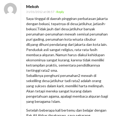
Mekoh
31/01/2012 at 08:57
- Reply
Saya tinggal di daerah pinggiran perbatasan jakarta
dengan bekasi, tepatnya di desa jatiluhur, jatiasih-
bekasi.Tidak jauh dari desa jatiluhur banyak
perumahan-perumahan mewah semisal perumahan
puri gading, perumahan kota wisata cibubur
dll,yang dihuni pendatang dari jakarta dan kota lain.
Penduduk asli sangat religius, rata-rata fasih
membaca alquran. Namun harus diakui kehidupan
ekonominya sangat kurang, karena tidak memiliki
ketrampilan praktis, sementara pendidikannya
tertinggi rata2 sma.
Sebaliknya penghuni perumahan2 mewah di
sekeliling desa jatiluhur tadi rata2 adalah orang
yang sukses dalam karir, memiliki harta melimpah.
Akan tetapi mereka sangat kurang dalam
pengetahuan agama, apalagi membaca alquran bagi
yang beragama Islam.
Setelah beberapa kali bertemu dan belajar dengan
Pak Ali Akbar @pakarseo, saya sekarang