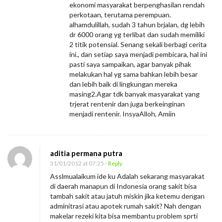
ekonomi masyarakat berpenghasilan rendah
perkotaan, terutama perempuan.
alhamdulillah, sudah 3 tahun brjalan, dg lebih
dr 6000 orang yg terlibat dan sudah memiliki
2 titik potensial. Senang sekali berbagi cerita
ini., dan setiap saya menjadi pembicara, hal ini
pasti saya sampaikan, agar banyak pihak
melakukan hal yg sama bahkan lebih besar
dan lebih baik di lingkungan mereka
masing2.Agar tdk banyak masyarakat yang
trjerat rentenir dan juga berkeinginan
menjadi rentenir. InsyaAlloh, Amiin
aditia permana putra
31/01/2012 at 07:25
- Reply
Asslmualaikum ide ku Adalah sekarang masyarakat
di daerah manapun di Indonesia orang sakit bisa
tambah sakit atau jatuh miskin jika ketemu dengan
adminitrasi atau apotek rumah sakit? Nah dengan
makelar rezeki kita bisa membantu problem sprti