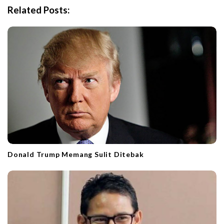
i
Related Posts:
g
a
t
i
o
n
Donald Trump Memang Sulit Ditebak