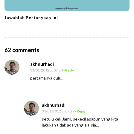
Jawablah Pertanyaan Ini
O
62 comments
n
akhnurhadi
M
31/01/2012 at 07:24
- Reply
a
pertamanya dulu…
k
e
l
akhnurhadi
a
31/01/2012 at 07:29
- Reply
r
setuju kek Jamil, sekecil apapun yang kita
R
lakukan tidak ada yang sia-sia…
e