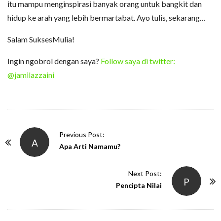
itu mampu menginspirasi banyak orang untuk bangkit dan
hidup ke arah yang lebih bermartabat. Ayo tulis, sekarang…
Salam SuksesMulia!
Ingin ngobrol dengan saya?
Follow saya di twitter:
@jamilazzaini
P
Previous Post:
A
o
Apa Arti Namamu?
s
t
Next Post:
P
N
Pencipta Nilai
a
v