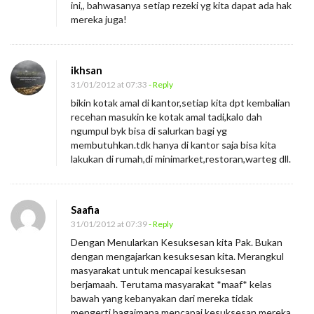
ini,, bahwasanya setiap rezeki yg kita dapat ada hak
mereka juga!
ikhsan
31/01/2012 at 07:33
- Reply
bikin kotak amal di kantor,setiap kita dpt kembalian
recehan masukin ke kotak amal tadi,kalo dah
ngumpul byk bisa di salurkan bagi yg
membutuhkan.tdk hanya di kantor saja bisa kita
lakukan di rumah,di minimarket,restoran,warteg dll.
Saafia
31/01/2012 at 07:39
- Reply
Dengan Menularkan Kesuksesan kita Pak. Bukan
dengan mengajarkan kesuksesan kita. Merangkul
masyarakat untuk mencapai kesuksesan
berjamaah. Terutama masyarakat *maaf* kelas
bawah yang kebanyakan dari mereka tidak
mengerti bagaimana mencapai kesuksesan mereka.