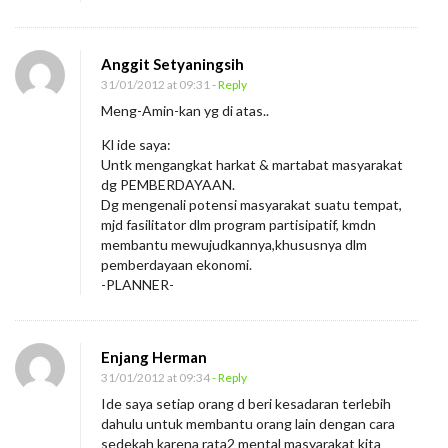
Anggit Setyaningsih
31/01/2012 at 09:31
- Reply
Meng-Amin-kan yg di atas..
Kl ide saya:
Untk mengangkat harkat & martabat masyarakat
dg PEMBERDAYAAN.
Dg mengenali potensi masyarakat suatu tempat,
mjd fasilitator dlm program partisipatif, kmdn
membantu mewujudkannya,khususnya dlm
pemberdayaan ekonomi.
-PLANNER-
Enjang Herman
31/01/2012 at 09:34
- Reply
Ide saya setiap orang d beri kesadaran terlebih
dahulu untuk membantu orang lain dengan cara
sedekah karena rata2 mental masyarakat kita