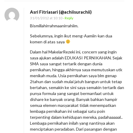
Asri Fitriasari (@achiisurachii)
31/01/2012 at 10:10
- Reply
Bismillahirrahmaanirrahiim.
Sebelumnya, ingin ikut meng-Aamiin-kan dua
komen di atas saya
Dalam hal MakelarRezeki ini, concern yang ingin
saya ajukan adalah EDUKASI PERNIKAHAN. Sejak
SMA saya sangat tertarik dengan dunia
pernikahan, hingga akhirnya saya memutuskan utk
menikah muda. Usia pernikahan saya blm genap
2tahun dan sudah mulai jatuh bangun untuk tetap
bertahan, semakin ke sini saya semakin tertarik dan
punya formula yang sangat bermanfaat untuk
dishare ke banyak orang. Banyak bahkan hampir
semua elemen masyarakat tidak menempatkan
lembaga pernikahan ini sebagai satu poin
terpenting dalam kehidupan mereka, padahaaaaal..
Lembaga pernikahan inilah yang nantinya akan
menciptakan peradaban. Dari pasangan dengan