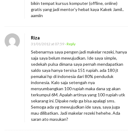
bikin tempat kursus komputer (offline, online)
gratis yang jadi mentor’y hebat kaya Kakek Jamil..
aamiin
Riza
31/01/2012 at 07:59
- Reply
Sebenarnya saya pengen jadi makelar rezeki, hanya
saja saya belum mewujudkan. Ide saya simple,
sedekah pulsa dimana saya pernah mendapatkan
saldo saya hanya tersisa 151 rupiah. ada 180 jt
pemakai hp di indonesia dari 80% penduduk
indonesia. Kalo saja setengah nya
menyumbangkan 100 rupiah maka dana yg akan
terkumpul 6M. Apalah artinya yang 100 rupiah utk
sekarang ini. Dipake nelp ga bisa apalagi sms.
Semoga ada yg mewujudkan ide saya, saya juga
mau dilibatkan. Jadi makelar rezeki hehehe. Ada
saran ato masukan?