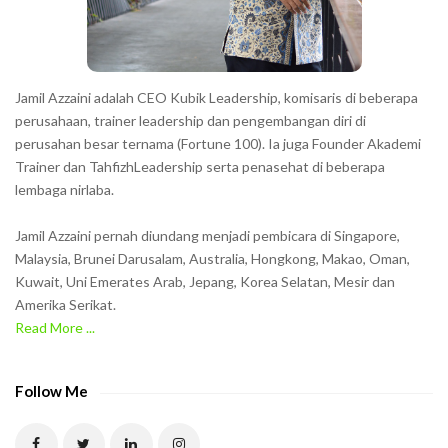
r
s
s
h
Jamil Azzaini adalah CEO Kubik Leadership, komisaris di beberapa
o
perusahaan, trainer leadership dan pengembangan diri di
w
perusahan besar ternama (Fortune 100). Ia juga Founder Akademi
Trainer dan TahfizhLeadership serta penasehat di beberapa
n
lembaga nirlaba.
i
n
Jamil Azzaini pernah diundang menjadi pembicara di Singapore,
t
Malaysia, Brunei Darusalam, Australia, Hongkong, Makao, Oman,
h
Kuwait, Uni Emerates Arab, Jepang, Korea Selatan, Mesir dan
Amerika Serikat.
e
Read More ...
C
A
P
Follow Me
T
C