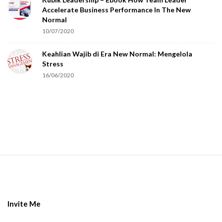
u
Accelerate Business Performance In The New
a
Normal
r
10/07/2020
e
Keahlian Wajib di Era New Normal: Mengelola
h
Stress
u
16/06/2020
m
a
n
.
S
i
t
e
Invite Me
F