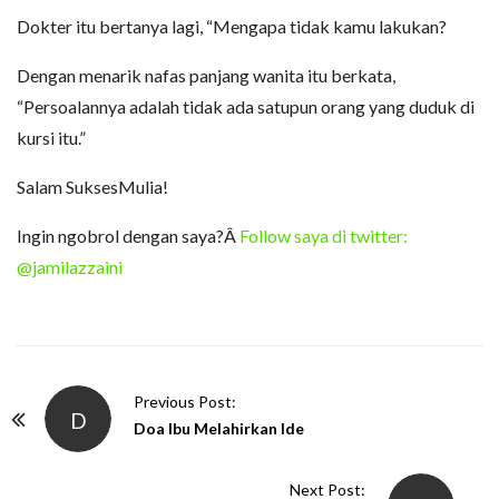
Dokter itu bertanya lagi, “Mengapa tidak kamu lakukan?
Dengan menarik nafas panjang wanita itu berkata,
“Persoalannya adalah tidak ada satupun orang yang duduk di
kursi itu.”
Salam SuksesMulia!
Ingin ngobrol dengan saya?Â
Follow saya di twitter:
@jamilazzaini
P
Previous Post:
D
o
Doa Ibu Melahirkan Ide
s
t
Next Post: