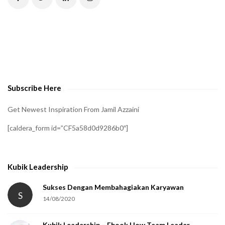
H
A
t
o
v
e
Subscribe Here
r
i
Get Newest Inspiration From Jamil Azzaini
f
[caldera_form id=”CF5a58d0d9286b0″]
y
t
h
Kubik Leadership
a
t
Sukses Dengan Membahagiakan Karyawan
S
14/08/2020
y
o
Kubik Leadership – Ebook How Team Leader