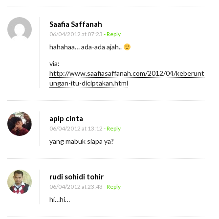
u
k
Saafia Saffanah
D
06/04/2012 at 07:23
- Reply
hahahaa… ada-ada ajah..
a
r
via:
http://www.saafiasaffanah.com/2012/04/keberunt
a
ungan-itu-diciptakan.html
t
apip cinta
06/04/2012 at 13:12
- Reply
yang mabuk siapa ya?
rudi sohidi tohir
06/04/2012 at 23:43
- Reply
hi…hi…