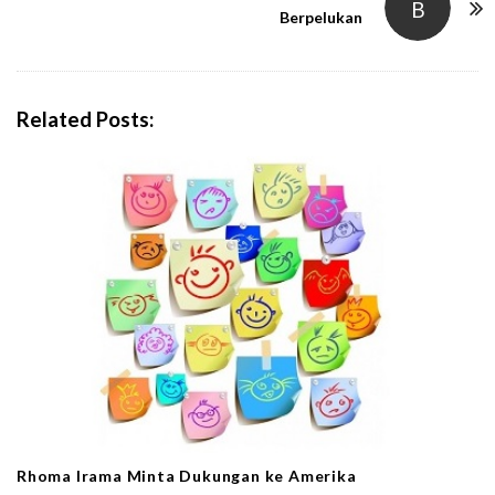
B
N
Berpelukan
a
v
i
Related Posts:
g
a
t
i
o
n
Rhoma Irama Minta Dukungan ke Amerika