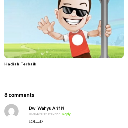
Hadiah Terbaik
O
8 comments
n
Dwi Wahyu Arif N
M
06/04/2012 at 06:27
- Reply
a
LOL…:D
b