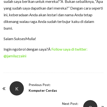
sudah saya berikan untuk mereka?”Â Bukan sebaliknya, “Apa
yang sudah saya dapatkan dari mereka?” Dengan cara seperti
ini, keberadaan Anda akan lestari dan nama Anda tetap
dikenang walau raga Anda sudah terbujur kaku di dalam
bumi.
Salam SuksesMulia!
Ingin ngobrol dengan saya?Â
Follow saya di twitter:
@jamilazzaini
P
Previous Post:
K
o
Komputer Cerdas
s
t
Next Post: