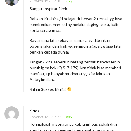
25/04/2012 at 06:13
- Reply
Sangat Inspiratif kek..
Bahkan kita bisa jd belajar dr hewan2 ternak yg bisa
memberikan manfaatny melalui daging, susu, kulit,
serta tenaganya..
Bagaimana kita sebagai manusia yg diberikan
potensi akal dan fisik yg sempurna?apa yg bisa kita
berikan kepada dunia?
Jangan2 kita seperti binatang ternak bahkan lebih
buruk lg ya kek (Q.S. 7:179), krn tidak bisa memberi
manfaat, tp banyak mudharat yg kita lakukan..
Astagfirullah..
Salam Sukses Mulia!
rinaz
26/04/2012 at 06:24
- Reply
Terimakasih inspirasinya kek jamil, pas sekali dgn
kondisi saya yg ingin jadi pengusaha tapi mama