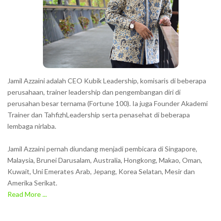
t
e
r
s
s
h
Jamil Azzaini adalah CEO Kubik Leadership, komisaris di beberapa
o
perusahaan, trainer leadership dan pengembangan diri di
w
perusahan besar ternama (Fortune 100). Ia juga Founder Akademi
Trainer dan TahfizhLeadership serta penasehat di beberapa
n
lembaga nirlaba.
i
n
Jamil Azzaini pernah diundang menjadi pembicara di Singapore,
t
Malaysia, Brunei Darusalam, Australia, Hongkong, Makao, Oman,
h
Kuwait, Uni Emerates Arab, Jepang, Korea Selatan, Mesir dan
Amerika Serikat.
e
Read More ...
C
A