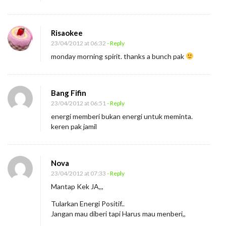
a
r
Risaokee
i
23/04/2012 at 06:32
- Reply
monday morning spirit. thanks a bunch pak
Bang Fifin
23/04/2012 at 06:51
- Reply
energi memberi bukan energi untuk meminta.
keren pak jamil
Nova
23/04/2012 at 07:33
- Reply
Mantap Kek JA,,,
Tularkan Energi Positif..
Jangan mau diberi tapi Harus mau menberi,,