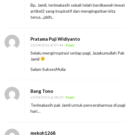
Bp. Jamil, terimakasih sekali telah berdkawah lewat
artikel2 yang inspiratif dan mengingatkan kita
terus…jzklh..
Pratama Puji Widiyanto
23/04/2012 at 07:46
- Reply
Selalu mengInspirasi setiap pagi, Jazakumullah Pak
Jamil
Salam SuksesMulia
Bang Tono
23/04/2012 at 08:20
- Reply
Terimakasih pak Jamil untuk pencerahannya di pagi
hari…
mekoh1268