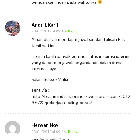
Semua akan indah pada waktunya
Andri I. Karif
23/04/2012 at 09:10
- Reply
Alhamdulillah mendapat jawaban dari tulisan Pak
Jamil hari ini.
Terima kasih banyak gurunda, atas inspirasi pagi ini
yang dapat menjawab kegundahan dalam dunia
internal saya.
Salam SuksesMulia
sent via :
http://brainmindtohappiness.wordpress.com/2012
/04/22/pekerjaan-paling-berat/
Herwan Nov
23/04/2012 at 09:46
- Reply
inspiratif sekali beh..