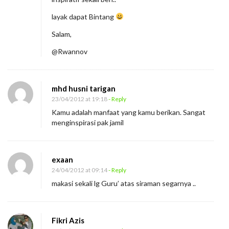
layak dapat Bintang
Salam,
@Rwannov
mhd husni tarigan
23/04/2012 at 19:18
- Reply
Kamu adalah manfaat yang kamu berikan. Sangat
menginspirasi pak jamil
exaan
24/04/2012 at 09:14
- Reply
makasi sekali lg Guru’ atas siraman segarnya ..
Fikri Azis