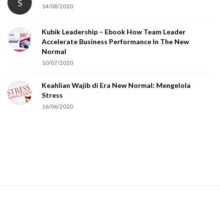
S
14/08/2020
y
o
Kubik Leadership – Ebook How Team Leader
u
Accelerate Business Performance In The New
a
Normal
r
10/07/2020
e
Keahlian Wajib di Era New Normal: Mengelola
h
Stress
u
16/06/2020
m
a
n
.
S
i
t