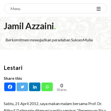
Menu
Jamil Azzaini
.
Berkomitmen mewujudkan peradaban SuksesMulia
Lestari
Share this
0
Shares
Sabtu, 21 April 2012, saya makan malam bersama Prof. Dr.
Ritha F Dalimunte ditemani panitia seminar “Perempuan Bisa