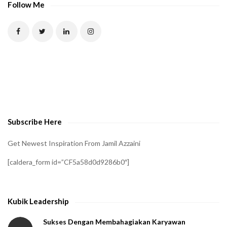
P
Follow Me
T
C
H
A
t
o
v
e
Subscribe Here
r
i
Get Newest Inspiration From Jamil Azzaini
f
[caldera_form id=”CF5a58d0d9286b0″]
y
t
h
Kubik Leadership
a
t
Sukses Dengan Membahagiakan Karyawan