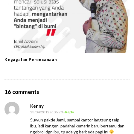
Kegagalan Perencanaan
O
16 comments
n
Kenny
L
23/04/2012 at 06:20
- Reply
e
Suwun pakde Jamil, sampai kantor langsung telp
s
ibu, jadi kangen, padahal kemarin baru bertemu dan
t
ngobrol dgn ibu, tp ada yg berbeda pagi ini