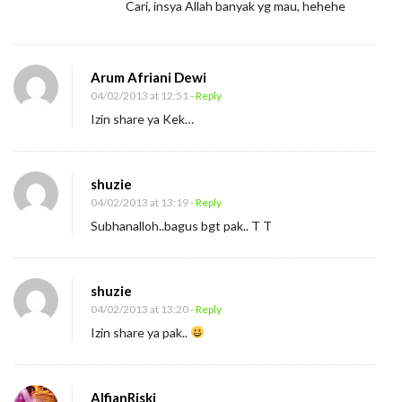
Cari, insya Allah banyak yg mau, hehehe
Arum Afriani Dewi
04/02/2013 at 12:51
- Reply
Izin share ya Kek…
shuzie
04/02/2013 at 13:19
- Reply
Subhanalloh..bagus bgt pak.. T T
shuzie
04/02/2013 at 13:20
- Reply
Izin share ya pak..
AlfianRiski