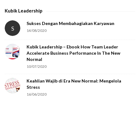
h
Kubik Leadership
a
t
Sukses Dengan Membahagiakan Karyawan
S
14/08/2020
y
o
Kubik Leadership – Ebook How Team Leader
u
Accelerate Business Performance In The New
a
Normal
r
10/07/2020
e
Keahlian Wajib di Era New Normal: Mengelola
h
Stress
u
16/06/2020
m
a
n
.