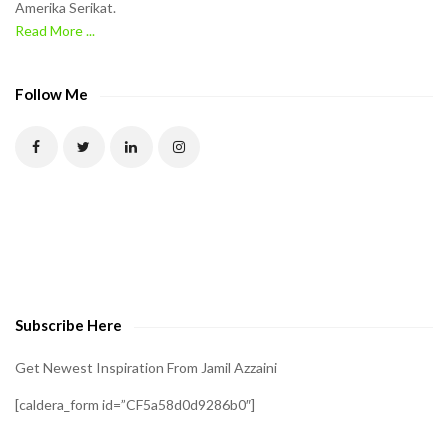
Amerika Serikat.
e
Read More ...
C
A
P
Follow Me
T
C
H
A
t
o
v
e
Subscribe Here
r
i
Get Newest Inspiration From Jamil Azzaini
f
[caldera_form id=”CF5a58d0d9286b0″]
y
t