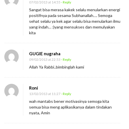
07/02/2013 at 14:55
- Reply
Sangat bisa merasa kakek selalu menularkan energi
positifnya pada sesama Subhanallah…. Semoga
sehat selalu ya kek agar selalu bisa menularkan ilmu
yang indah… :)yang mensukses dan memulyakan
kita
GUGIE nugraha
09/02/2013 at 22:53
- Reply
Allah Ya Rabbi..bimbinglah kami
Roni
13/02/2013 at 11:27
- Reply
wah mantabs bener motivasinya semoga kita
semua bisa meng aplikasikanya dalam tindakan
nyata, Amin