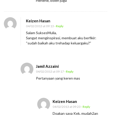
Hehehe, boleh juga
Keizen Hasan
04/02/2013 at 09:13
- Reply
Salam SuksesMulia,
Sangat menginspirasi, membuat aku berfikir:
“sudah baikah aku trehadap keluargaku?”
Jamil Azzaini
04/02/2013 at 09:17
- Reply
Pertanyaan yang keren mas
Keizen Hasan
04/02/2013 at 09:23
- Reply
Doakan saya Kek, mudah2an