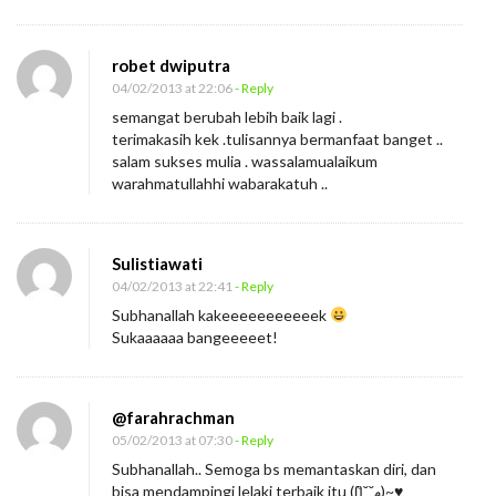
robet dwiputra
04/02/2013 at 22:06
- Reply
semangat berubah lebih baik lagi .
terimakasih kek .tulisannya bermanfaat banget ..
salam sukses mulia . wassalamualaikum
warahmatullahhi wabarakatuh ..
Sulistiawati
04/02/2013 at 22:41
- Reply
Subhanallah kakeeeeeeeeeeek
Sukaaaaaa bangeeeeet!
@farahrachman
05/02/2013 at 07:30
- Reply
Subhanallah.. Semoga bs memantaskan diri, dan
bisa mendampingi lelaki terbaik itu (ʃƪ˘˘ﻬ)~♥