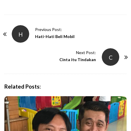
P
Previous Post:
H
o
Hati-Hati Beli Mobil
s
t
Next Post:
C
N
Cinta itu Tindakan
a
v
i
Related Posts:
g
a
t
i
o