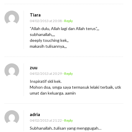
Tiara
04/02/2013 at 20:08
- Reply
“Allah dulu, Allah lagi dan Allah terus”,,,
subhanallah,,,,
deeply touching kek,,
makasih tulisannya,,,
zuu
04/02/2013 at 20:29
- Reply
Inspiratif skli kek.
Mohon doa, smga saya termasuk lelaki terbaik, utk
umat dan keluarga. aamin
adria
04/02/2013 at 21:22
- Reply
Subhanallah..tulisan yang menggugah…