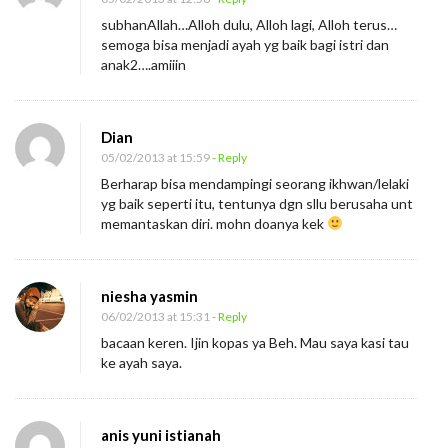
subhanAllah…Alloh dulu, Alloh lagi, Alloh terus…
semoga bisa menjadi ayah yg baik bagi istri dan
anak2….amiiin
Dian
05/02/2013 at 15:59
- Reply
Berharap bisa mendampingi seorang ikhwan/lelaki
yg baik seperti itu, tentunya dgn sllu berusaha unt
memantaskan diri. mohn doanya kek
niesha yasmin
06/02/2013 at 15:31
- Reply
bacaan keren. Ijin kopas ya Beh. Mau saya kasi tau
ke ayah saya.
anis yuni istianah