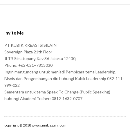
S
i
t
e
Invite Me
F
PT KUBIK KREASI SISILAIN
o
Sovereign Plaza 21th Floor
o
Jl TB Simatupang Kav 36 Jakarta 12430,
t
Phone: +62-021–7813030
e
Ingin mengundang untuk menjadi Pembicara tema Leadership,
r
Bisnis dan Pengembangan diri hubungi Kubik Leadership 082-111-
999-022
Sementara untuk tema Speak To Change (Public Speaking)
hubungi Akademi Trainer: 0812-1632-0707
copyright @ 2018 www.jamilazzaini.com