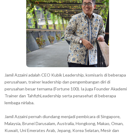
r
a
c
t
e
r
s
s
h
Jamil Azzaini adalah CEO Kubik Leadership, komisaris di beberapa
o
perusahaan, trainer leadership dan pengembangan diri di
w
perusahan besar ternama (Fortune 100). Ia juga Founder Akademi
Trainer dan TahfizhLeadership serta penasehat di beberapa
n
lembaga nirlaba.
i
n
Jamil Azzaini pernah diundang menjadi pembicara di Singapore,
t
Malaysia, Brunei Darusalam, Australia, Hongkong, Makao, Oman,
h
Kuwait, Uni Emerates Arab, Jepang, Korea Selatan, Mesir dan