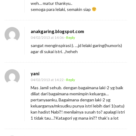
weh… matur thankyu..
semoga para lelaki, semakin siap
anakgaring.blogspot.com
04/02/2013 at 14:06
- Reply
sangat menginspirasi:). …jd lelaki garing(humoris)
agar di sukai istri. .,heheh
yani
04/02/2013 at 14:22
- Reply
Mas Jamil sehub. dengan bagaimana laki-2 yg baik
diliat dari bagaimana memimpin keluarga…
pertanyaanku, Bagaimana dengan laki-2 yg
keluarganya/mksudku punya istri lebih dari 1(satu)
kan hadist Nabi?! menilainya susah to? apalagi istri
1 tidak tau…?Katagori yg mana ini?? thak’s a lot