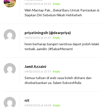
04/02/2013 at 13:32
- Reply
Wah Mantap Pak… Bekal Baru Untuk Pantaskan &
Siapkan Diri Sebelum Nikah Hehheheh
priyatiningsih (@dearpriya)
04/02/2013 at 13:47
- Reply
hmm berharap banget nantinya dapet jodoh lelaki
terbaik. aamiiin :)#SabarMenanti
Jamil Azzaini
04/02/2013 at 13:57
- Reply
Semua tulisan di web saya boleh dishare dan
disebarluaskan ya. Salam SuksesMulia
nit
04/02/2013 at 14:04
- Reply