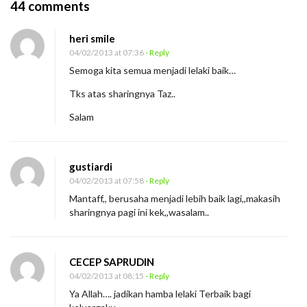
O
44 comments
n
heri smile
L
04/02/2013 at 07:36
- Reply
e
Semoga kita semua menjadi lelaki baik…
l
Tks atas sharingnya Taz..
a
k
Salam
i
T
gustiardi
e
04/02/2013 at 07:58
- Reply
r
Mantaff,, berusaha menjadi lebih baik lagi,,makasih
b
sharingnya pagi ini kek,,wasalam..
a
i
CECEP SAPRUDIN
k
04/02/2013 at 08:15
- Reply
Ya Allah…. jadikan hamba lelaki Terbaik bagi