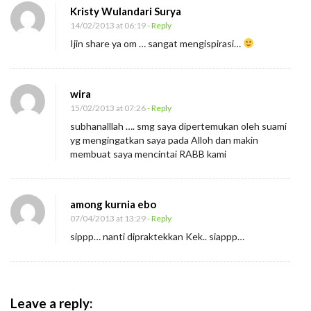
Kristy Wulandari Surya
14/02/2013 at 06:19
- Reply
Ijin share ya om … sangat mengispirasi…
wira
15/02/2013 at 07:26
- Reply
subhanalllah …. smg saya dipertemukan oleh suami
yg mengingatkan saya pada Alloh dan makin
membuat saya mencintai RABB kami
among kurnia ebo
07/04/2013 at 13:29
- Reply
sippp… nanti dipraktekkan Kek.. siappp…
Leave a reply: