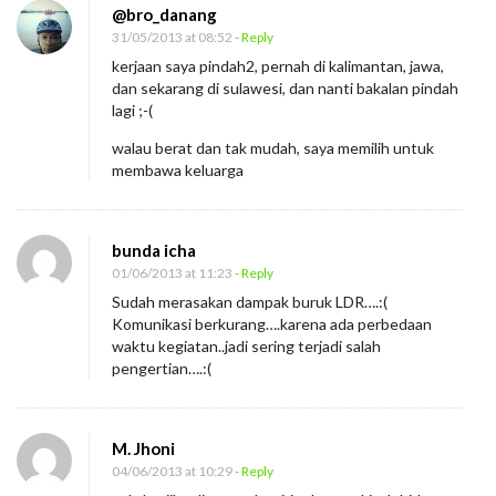
@bro_danang
31/05/2013 at 08:52
- Reply
kerjaan saya pindah2, pernah di kalimantan, jawa,
dan sekarang di sulawesi, dan nanti bakalan pindah
lagi ;-(
walau berat dan tak mudah, saya memilih untuk
membawa keluarga
bunda icha
01/06/2013 at 11:23
- Reply
Sudah merasakan dampak buruk LDR….:(
Komunikasi berkurang….karena ada perbedaan
waktu kegiatan..jadi sering terjadi salah
pengertian….:(
M. Jhoni
04/06/2013 at 10:29
- Reply