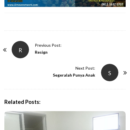
P
Previous Post:
R
o
Resign
s
t
Next Post:
S
N
Segeralah Punya Anak
a
v
i
Related Posts:
g
a
t