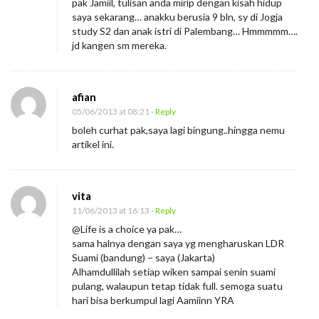
pak Jamiil, tulisan anda mirip dengan kisah hidup
saya sekarang… anakku berusia 9 bln, sy di Jogja
study S2 dan anak istri di Palembang… Hmmmmm….
jd kangen sm mereka.
afian
05/06/2013 at 08:21
- Reply
boleh curhat pak,saya lagi bingung..hingga nemu
artikel ini.
vita
11/06/2013 at 16:13
- Reply
@Life is a choice ya pak…
sama halnya dengan saya yg mengharuskan LDR
Suami (bandung) – saya (Jakarta)
Alhamdullilah setiap wiken sampai senin suami
pulang, walaupun tetap tidak full. semoga suatu
hari bisa berkumpul lagi Aamiinn YRA