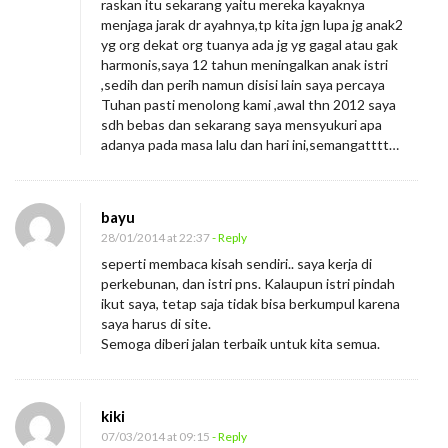
raskan itu sekarang yaitu mereka kayaknya
menjaga jarak dr ayahnya,tp kita jgn lupa jg anak2
yg org dekat org tuanya ada jg yg gagal atau gak
harmonis,saya 12 tahun meningalkan anak istri
,sedih dan perih namun disisi lain saya percaya
Tuhan pasti menolong kami ,awal thn 2012 saya
sdh bebas dan sekarang saya mensyukuri apa
adanya pada masa lalu dan hari ini,semangatttt…
bayu
28/01/2014 at 22:37
- Reply
seperti membaca kisah sendiri.. saya kerja di
perkebunan, dan istri pns. Kalaupun istri pindah
ikut saya, tetap saja tidak bisa berkumpul karena
saya harus di site.
Semoga diberi jalan terbaik untuk kita semua.
kiki
07/03/2014 at 09:15
- Reply