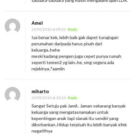
saudara-saudara yang masih mengalami ujian LDR.
Amel
23/05/2013 at 09:23
- Reply
Iya benar kek, lebih baik gak dapet tunajngan
perumahan daripada harus pisah dari
keluarga..hehe
meski kadang pengen juga cepet punya rumah
seperti temen2 yg lain..he, smg segera ada
rejekinya..*aamiin
miharto
23/05/2013 at 10:13
- Reply
Sangat Setuju pak Jamil.. Jaman sekarang banyak
keluarga yang mengatasnamakan untuk
kepentingan anak tapi sianak itu sendiri yang
dikorbankan..Hidup terpisah itu lebih banyak efek
negatifnya