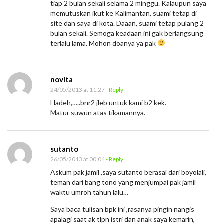
tiap 2 bulan sekali selama 2 minggu. Kalaupun saya
memutuskan ikut ke Kalimantan, suami tetap di
site dan saya di kota. Daaan, suami tetap pulang 2
bulan sekali. Semoga keadaan ini gak berlangsung
terlalu lama. Mohon doanya ya pak
novita
24/05/2013 at 11:27
- Reply
Hadeh,…..bnr2 jleb untuk kami b2 kek.
Matur suwun atas tikamannya.
sutanto
26/05/2013 at 00:04
- Reply
Askum pak jamil ,saya sutanto berasal dari boyolali,
teman dari bang tono yang menjumpai pak jamil
waktu umroh tahun lalu…
Saya baca tulisan bpk ini ,rasanya pingin nangis
apalagi saat ak tlpn istri dan anak saya kemarin,