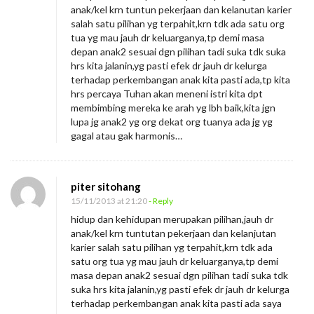
anak/kel krn tuntun pekerjaan dan kelanutan karier
salah satu pilihan yg terpahit,krn tdk ada satu org
tua yg mau jauh dr keluarganya,tp demi masa
depan anak2 sesuai dgn pilihan tadi suka tdk suka
hrs kita jalanin,yg pasti efek dr jauh dr kelurga
terhadap perkembangan anak kita pasti ada,tp kita
hrs percaya Tuhan akan meneni istri kita dpt
membimbing mereka ke arah yg lbh baik,kita jgn
lupa jg anak2 yg org dekat org tuanya ada jg yg
gagal atau gak harmonis…
piter sitohang
15/11/2013 at 21:20
- Reply
hidup dan kehidupan merupakan pilihan,jauh dr
anak/kel krn tuntutan pekerjaan dan kelanjutan
karier salah satu pilihan yg terpahit,krn tdk ada
satu org tua yg mau jauh dr keluarganya,tp demi
masa depan anak2 sesuai dgn pilihan tadi suka tdk
suka hrs kita jalanin,yg pasti efek dr jauh dr kelurga
terhadap perkembangan anak kita pasti ada saya