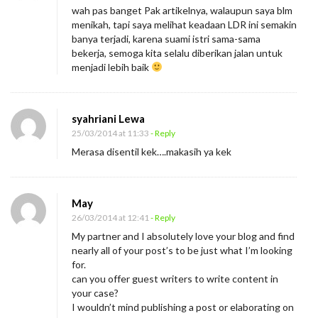
wah pas banget Pak artikelnya, walaupun saya blm
menikah, tapi saya melihat keadaan LDR ini semakin
banya terjadi, karena suami istri sama-sama
bekerja, semoga kita selalu diberikan jalan untuk
menjadi lebih baik
syahriani Lewa
25/03/2014 at 11:33
- Reply
Merasa disentil kek….makasih ya kek
May
26/03/2014 at 12:41
- Reply
My partner and I absolutely love your blog and find
nearly all of your post’s to be just what I’m looking
for.
can you offer guest writers to write content in
your case?
I wouldn’t mind publishing a post or elaborating on