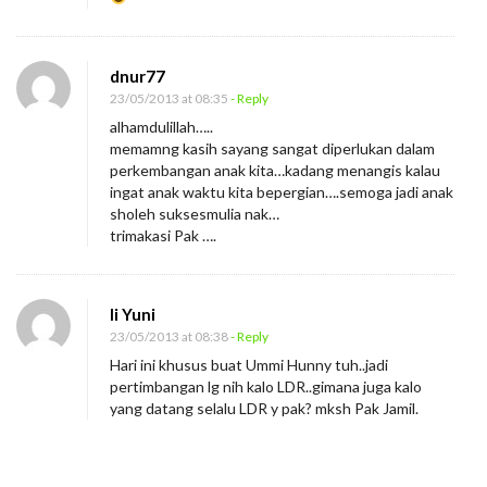
dnur77
23/05/2013 at 08:35
- Reply
alhamdulillah…..
memamng kasih sayang sangat diperlukan dalam
perkembangan anak kita…kadang menangis kalau
ingat anak waktu kita bepergian….semoga jadi anak
sholeh suksesmulia nak…
trimakasi Pak ….
Ii Yuni
23/05/2013 at 08:38
- Reply
Hari ini khusus buat Ummi Hunny tuh..jadi
pertimbangan lg nih kalo LDR..gimana juga kalo
yang datang selalu LDR y pak? mksh Pak Jamil.