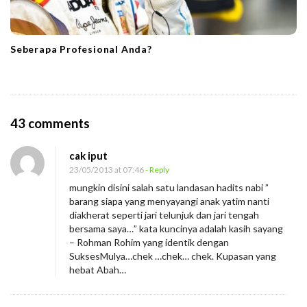
Seberapa Profesional Anda?
O
43 comments
n
cak iput
L
23/05/2013 at 07:46
- Reply
D
mungkin disini salah satu landasan hadits nabi ”
R
barang siapa yang menyayangi anak yatim nanti
diakherat seperti jari telunjuk dan jari tengah
bersama saya…” kata kuncinya adalah kasih sayang
– Rohman Rohim yang identik dengan
SuksesMulya…chek …chek… chek. Kupasan yang
hebat Abah…