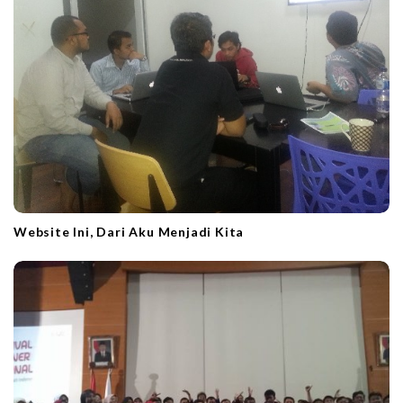
i
o
n
Website Ini, Dari Aku Menjadi Kita