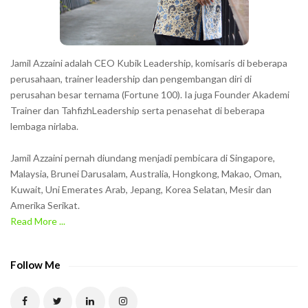
r
s
s
h
Jamil Azzaini adalah CEO Kubik Leadership, komisaris di beberapa
o
perusahaan, trainer leadership dan pengembangan diri di
w
perusahan besar ternama (Fortune 100). Ia juga Founder Akademi
Trainer dan TahfizhLeadership serta penasehat di beberapa
n
lembaga nirlaba.
i
n
Jamil Azzaini pernah diundang menjadi pembicara di Singapore,
t
Malaysia, Brunei Darusalam, Australia, Hongkong, Makao, Oman,
h
Kuwait, Uni Emerates Arab, Jepang, Korea Selatan, Mesir dan
Amerika Serikat.
e
Read More ...
C
A
P
Follow Me
T
C