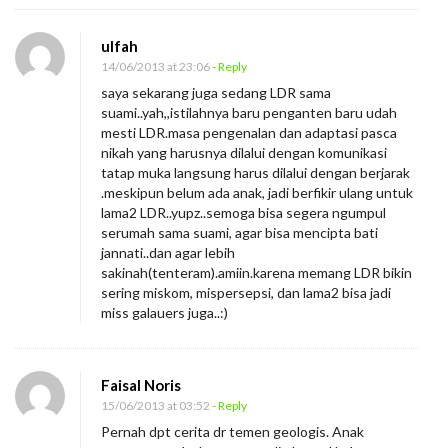
ulfah
14/06/2013 at 23:06
- Reply
saya sekarang juga sedang LDR sama
suami..yah,,istilahnya baru penganten baru udah
mesti LDR.masa pengenalan dan adaptasi pasca
nikah yang harusnya dilalui dengan komunikasi
tatap muka langsung harus dilalui dengan berjarak
.meskipun belum ada anak, jadi berfikir ulang untuk
lama2 LDR..yupz..semoga bisa segera ngumpul
serumah sama suami, agar bisa mencipta bati
jannati..dan agar lebih
sakinah(tenteram).amiin.karena memang LDR bikin
sering miskom, mispersepsi, dan lama2 bisa jadi
miss galauers juga..:)
Faisal Noris
15/06/2013 at 03:52
- Reply
Pernah dpt cerita dr temen geologis. Anak