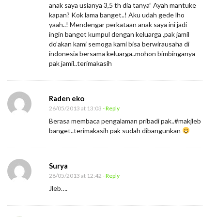
anak saya usianya 3,5 th dia tanya” Ayah mantuke
kapan? Kok lama banget..! Aku udah gede lho
yaah..! Mendengar perkataan anak saya ini jadi
ingin banget kumpul dengan keluarga ,pak jamil
do’akan kami semoga kami bisa berwirausaha di
indonesia bersama keluarga..mohon bimbinganya
pak jamil..terimakasih
Raden eko
26/05/2013 at 13:03
- Reply
Berasa membaca pengalaman pribadi pak..#makjleb
banget..terimakasih pak sudah dibangunkan
Surya
28/05/2013 at 12:42
- Reply
Jleb….