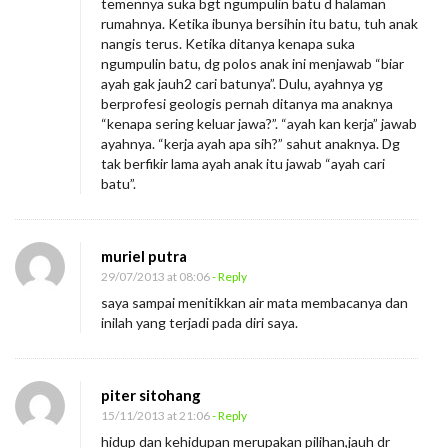
temennya suka bgt ngumpulin batu d halaman
rumahnya. Ketika ibunya bersihin itu batu, tuh anak
nangis terus. Ketika ditanya kenapa suka
ngumpulin batu, dg polos anak ini menjawab “biar
ayah gak jauh2 cari batunya”. Dulu, ayahnya yg
berprofesi geologis pernah ditanya ma anaknya
“kenapa sering keluar jawa?”. “ayah kan kerja” jawab
ayahnya. “kerja ayah apa sih?” sahut anaknya. Dg
tak berfikir lama ayah anak itu jawab “ayah cari
batu”.
muriel putra
29/07/2013 at 08:06
- Reply
saya sampai menitikkan air mata membacanya dan
inilah yang terjadi pada diri saya.
piter sitohang
15/11/2013 at 21:06
- Reply
hidup dan kehidupan merupakan pilihan,jauh dr