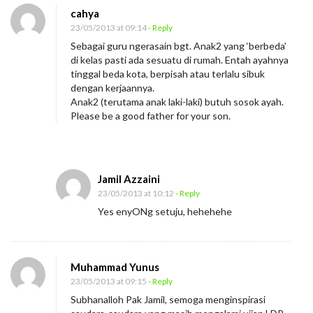
cahya
23/05/2013 at 09:14
- Reply
Sebagai guru ngerasain bgt. Anak2 yang ‘berbeda’
di kelas pasti ada sesuatu di rumah. Entah ayahnya
tinggal beda kota, berpisah atau terlalu sibuk
dengan kerjaannya.
Anak2 (terutama anak laki-laki) butuh sosok ayah.
Please be a good father for your son.
Jamil Azzaini
23/05/2013 at 10:12
- Reply
Yes enyONg setuju, hehehehe
Muhammad Yunus
23/05/2013 at 09:15
- Reply
Subhanalloh Pak Jamil, semoga menginspirasi