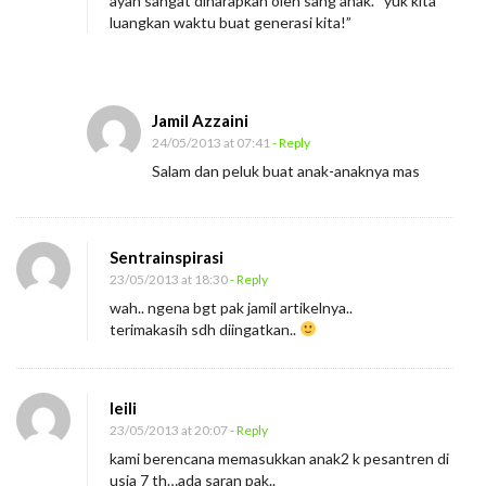
ayah sangat diharapkan oleh sang anak. “yuk kita
luangkan waktu buat generasi kita!”
Jamil Azzaini
24/05/2013 at 07:41
- Reply
Salam dan peluk buat anak-anaknya mas
Sentrainspirasi
23/05/2013 at 18:30
- Reply
wah.. ngena bgt pak jamil artikelnya..
terimakasih sdh diingatkan..
leili
23/05/2013 at 20:07
- Reply
kami berencana memasukkan anak2 k pesantren di
usia 7 th…ada saran pak..