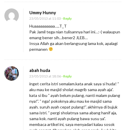
Ummy Hunny
23/05/2013 at 11:03
- Reply
Huaaaaaaaaaa…..T_T
Pak Jamil tega nian tulisannya hari ini…:-( walaupun
emang bener sih…bener2 JLEB…
Insya Allah ga akan berlangsung lama kok, apalagi
permanen
abah huda
23/05/2013 at 18:06
- Reply
inget cerita istri semalam.kata anak saya si huda! ”
aku mau ke masjid sholat magrib sama ayah aja”.
kata si ibu ” ayah belum pulang, nanti malam pulang
nya!”. ” nga! pokoknya aku mau ke masjid sama
ayah. suruh ayah cepat pulang!”. akhirnya di bujuk
sama istri. ” pergi sholatnya sama abang hanif aja,
sama kok. nanti ayah pulang bawa susu ya”.
membaca artikel ini, saya menyadari kalau sosok