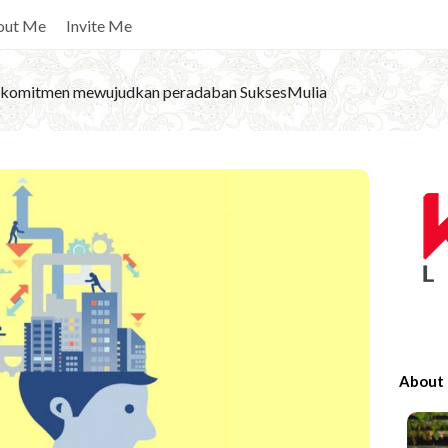
out Me
Invite Me
komitmen mewujudkan peradaban SuksesMulia
S
i
t
e
S
i
d
e
About
b
a