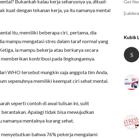
ental? Bukankah kalau kerja seharusnya ya,
dikuat-
Get New
ak kuat dengan tekanan kerja, ya itu namanya mental
[calder
al itu, memiliki beberapa ciri, pertama, dia
Kubik 
ia mampu mengatasi stres dalam taraf normal yang
. Ketiga, ia mampu bekerja atau berkarya secara
S
u memberikan kontribusi pada lingkungannya.
l dari WHO tersebut mungkin saja anggota tim Anda,
lum sepenuhnya memiliki keempat ciri sehat mental.
ah seperti contoh di awal tulisan ini, sulit
a berantakan. Apalagi tidak bisa mewujudkan
tu namanya mentalnya kurang sehat.
ew menyebutkan bahwa 76% pekerja mengalami