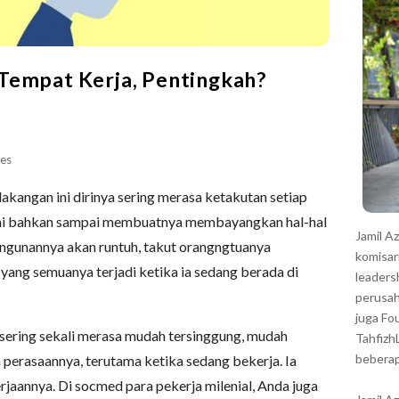
r
Tempat Kerja, Pentingkah?
es
kangan ini dirinya sering merasa ketakutan setiap
ini bahkan sampai membuatnya membayangkan hal-hal
Jamil A
bangunannya akan runtuh, takut orangngtuanya
komisar
 yang semuanya terjadi ketika ia sedang berada di
leaders
perusah
juga Fo
 sering sekali merasa mudah tersinggung, mudah
Tahfizh
beberap
perasaannya, terutama ketika sedang bekerja. Ia
rjaannya. Di socmed para pekerja milenial, Anda juga