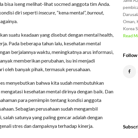
Jamil A
a bisa iseng melihat-lihat socmed anggota tim Anda.
pembica
ondisi diri seperti
insecure
, “kena mental”,
burnout
,
Darusal
bagainya.
Oman, K
Korea S
an suatu keadaan yang disebut dengan mental health,
Read Mo
erja. Pada beberapa tahun lalu, kesehatan mental
gan berjalannya waktu, meningkatnya arus informasi,
Follow
anyak memberikan perubahan, isu ini menjadi
ri oleh banyak pihak, termasuk perusahaan.
rbes menyebutkan bahwa kita sudah membutuhkan
mengatasi kesehatan mental dirinya dengan baik. Dan
pemahaman para pemimpin tentang kondisi anggota
usahaan. Sebagian perusahaan sudah mengambil
, salah satunya yang paling gencar adalah dengan
nali stres dan dampaknya terhadap kinerja.
Subscr