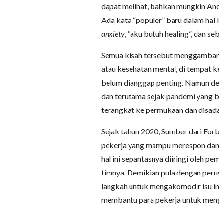
dapat melihat, bahkan mungkin And
Ada kata “populer” baru dalam hal k
anxiety
, “aku butuh healing”, dan se
Semua kisah tersebut menggambark
atau kesehatan mental, di tempat k
belum dianggap penting. Namun den
dan terutama sejak pandemi yang b
terangkat ke permukaan dan disada
Sejak tahun 2020, Sumber dari Fo
pekerja yang mampu merespon dan 
hal ini sepantasnya diiringi oleh 
timnya. Demikian pula dengan per
langkah untuk mengakomodir isu ini
membantu para pekerja untuk menge