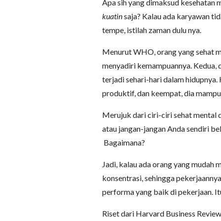
Apa sih yang dimaksud kesehatan m
kuatin
saja? Kalau ada karyawan tid
tempe, istilah zaman dulu nya.
Menurut WHO, orang yang sehat ment
menyadiri kemampuannya. Kedua, d
terjadi sehari-hari dalam hidupnya
produktif, dan keempat, dia mamp
Merujuk dari ciri-ciri sehat menta
atau jangan-jangan Anda sendiri be
Bagaimana?
Jadi, kalau ada orang yang mudah mar
konsentrasi, sehingga pekerjaanny
performa yang baik di pekerjaan. I
Riset dari Harvard Business Revi