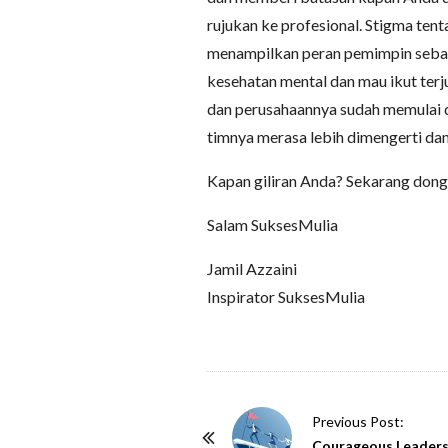
rujukan ke profesional. Stigma ten
menampilkan peran pemimpin sebag
kesehatan mental dan mau ikut ter
dan perusahaannya sudah memulai d
timnya merasa lebih dimengerti dan
Kapan giliran Anda? Sekarang dong
Salam SuksesMulia
Jamil Azzaini
Inspirator SuksesMulia
P
Previous Post:
o
Courageous Leaders