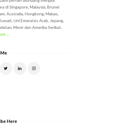
zzaini pernah diundang menjadi
ra di Singapore, Malaysia, Brunei
am, Australia, Hongkong, Makao,
uwait, Uni Emerates Arab, Jepang,
elatan, Mesir dan Amerika Serikat.
re ...
 Me
ibe Here