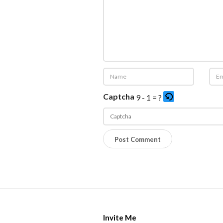
Captcha
9 - 1 = ?
P
l
e
a
s
S
e
i
e
Invite Me
t