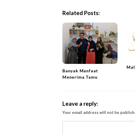
N
a
Related Posts:
v
i
g
a
t
i
Mal
o
Banyak Manfaat
n
Menerima Tamu
Leave a reply:
Your email address will not be publish