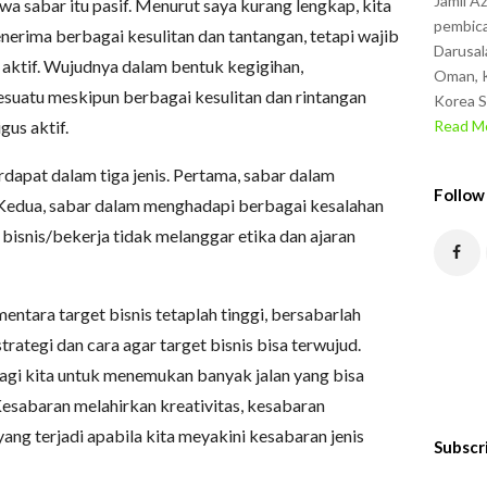
Jamil A
 sabar itu pasif. Menurut saya kurang lengkap, kita
pembica
nerima berbagai kesulitan dan tantangan, tetapi wajib
Darusal
 aktif. Wujudnya dalam bentuk kegigihan,
Oman, K
suatu meskipun berbagai kesulitan dan rintangan
Korea S
gus aktif.
Read Mo
rdapat dalam tiga jenis. Pertama, sabar dalam
Follow
. Kedua, sabar dalam menghadapi berbagai kesalahan
 bisnis/bekerja tidak melanggar etika dan ajaran
entara target bisnis tetaplah tinggi, bersabarlah
rategi dan cara agar target bisnis bisa terwujud.
agi kita untuk menemukan banyak jalan yang bisa
esabaran melahirkan kreativitas, kesabaran
ang terjadi apabila kita meyakini kesabaran jenis
Subscr