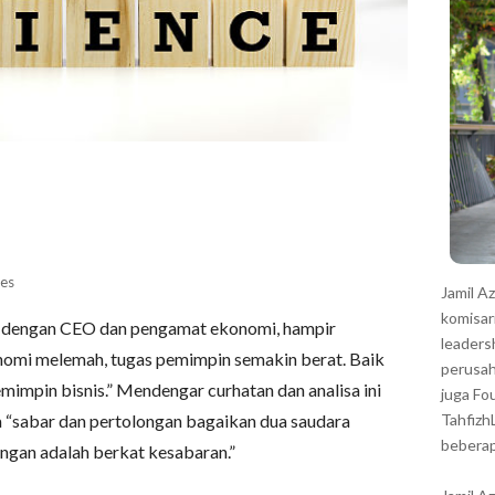
r
es
Jamil A
komisar
mu dengan CEO dan pengamat ekonomi, hampir
leaders
omi melemah, tugas pemimpin semakin berat. Baik
perusah
mpin bisnis.” Mendengar curhatan dan analisa ini
juga Fo
ya “sabar dan pertolongan bagaikan dua saudara
Tahfizh
beberap
ngan adalah berkat kesabaran.”