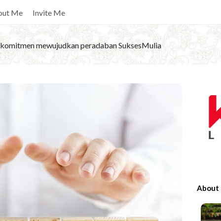
out Me
Invite Me
komitmen mewujudkan peradaban SuksesMulia
S
i
t
e
S
i
d
e
About
b
a