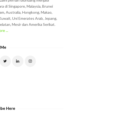
zzaini pernah diundang menjadi
ra di Singapore, Malaysia, Brunei
am, Australia, Hongkong, Makao,
uwait, Uni Emerates Arab, Jepang,
elatan, Mesir dan Amerika Serikat.
re ...
 Me
ibe Here