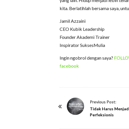
yang lain. Hidup menjadi lebih tena
kita. Berlatihlah bersama saya, unt
Jamil Azzaini
CEO Kubik Leadership
Founder Akademi Trainer
Inspirator SuksesMulia
Ingin ngobrol dengan saya?
FOLLOW 
facebook
P
Previous Post:
o
Tidak Harus Menjad
Perfeksionis
s
t