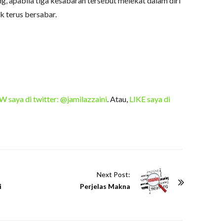
ng, apabila tiga kesabaran tersebut melekat dalam diri
uk terus bersabar.
saya di twitter: @jamilazzaini
. Atau,
LIKE saya di
Next Post:
i
Perjelas Makna