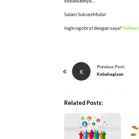
kebaikannya…
Salam SuksesMulia!
Ingin ngobrol dengan saya?
Follow 
P
Previous Post:
K
o
Kebahagiaan
s
t
N
Related Posts:
a
v
i
g