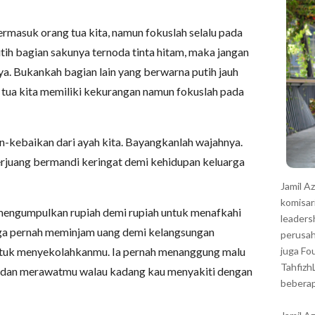
r
ermasuk orang tua kita, namun fokuslah selalu pada
utih bagian sakunya ternoda tinta hitam, maka jangan
. Bukankah bagian lain yang berwarna putih jauh
 tua kita memiliki kekurangan namun fokuslah pada
n-kebaikan dari ayah kita. Bayangkanlah wajahnya.
berjuang bermandi keringat demi kehidupan keluarga
Jamil A
komisar
ah mengumpulkan rupiah demi rupiah untuk menafkahi
leaders
 juga pernah meminjam uang demi kelangsungan
perusah
untuk menyekolahkanmu. Ia pernah menanggung malu
juga Fo
Tahfizh
u dan merawatmu walau kadang kau menyakiti dengan
beberap