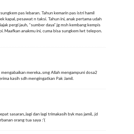
 sungkem pas lebaran. Tahun kemarin pas istri hamil
k kapal, pesawat n taksi. Tahun ini, anak pertama udah
 diajak pergi jauh, “sumber daya” jg msh kembang kempis
api. Maafkan anakmu ini, cuma bisa sungkem lwt telepon.
ta mengabaikan mereka..smg Allah mengampuni dosa2
Terima kasih sdh mengingatkan Pak Jamil.
epat sasaran,.lagi dan lagi trimakasih byk mas jamil,. jd
banan orang tua saya :'(