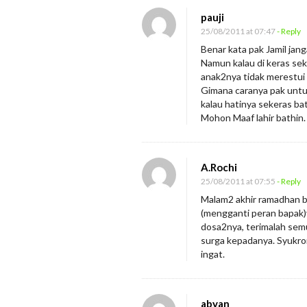
pauji
25/08/2011 at 07:47
- Reply
Benar kata pak Jamil jang
Namun kalau di keras sek
anak2nya tidak merestui k
Gimana caranya pak untuk
kalau hatinya sekeras bat
Mohon Maaf lahir bathin. 
A.Rochi
25/08/2011 at 07:55
- Reply
Malam2 akhir ramadhan be
(mengganti peran bapak)y
dosa2nya, terimalah semu
surga kepadanya. Syukro
ingat.
abyan