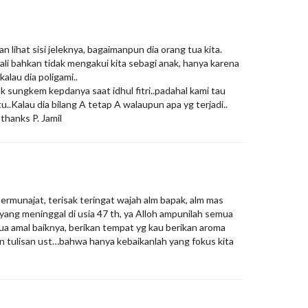
an lihat sisi jeleknya, bagaimanpun dia orang tua kita.
ali bahkan tidak mengakui kita sebagi anak, hanya karena
alau dia poligami..
 sungkem kepdanya saat idhul fitri..padahal kami tau
u..Kalau dia bilang A tetap A walaupun apa yg terjadi..
thanks P. Jamil
rmunajat, terisak teringat wajah alm bapak, alm mas
ang meninggal di usia 47 th, ya Alloh ampunilah semua
a amal baiknya, berikan tempat yg kau berikan aroma
n tulisan ust…bahwa hanya kebaikanlah yang fokus kita