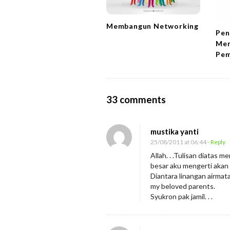
a
t
Membangun Networking
i
Pen
Men
o
Pem
n
O
33 comments
n
K
mustika yanti
e
25/08/2011 at 06:44
- Reply
n
Allah. . .Tulisan diatas 
besar aku mengerti akan
a
Diantara linangan airmat
l
my beloved parents.
i
Syukron pak jamil. . .
O
r