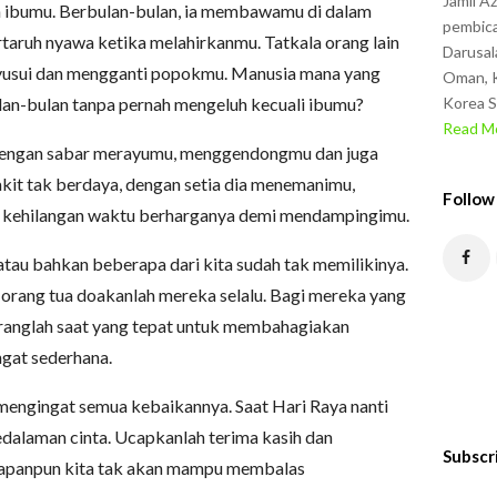
Jamil A
 ibumu. Berbulan-bulan, ia membawamu di dalam
pembica
rtaruh nyawa ketika melahirkanmu. Tatkala orang lain
Darusal
nyusui dan mengganti popokmu. Manusia mana yang
Oman, K
an-bulan tanpa pernah mengeluh kecuali ibumu?
Korea S
Read Mo
a dengan sabar merayumu, menggendongmu dan juga
it tak berdaya, dengan setia dia menemanimu,
Follow
 kehilangan waktu berharganya demi mendampingimu.
atau bahkan beberapa dari kita sudah tak memilikinya.
 orang tua doakanlah mereka selalu. Bagi mereka yang
aranglah saat yang tepat untuk membahagiakan
gat sederhana.
mengingat semua kebaikannya. Saat Hari Raya nanti
dalaman cinta. Ucapkanlah terima kasih dan
Subscr
apanpun kita tak akan mampu membalas