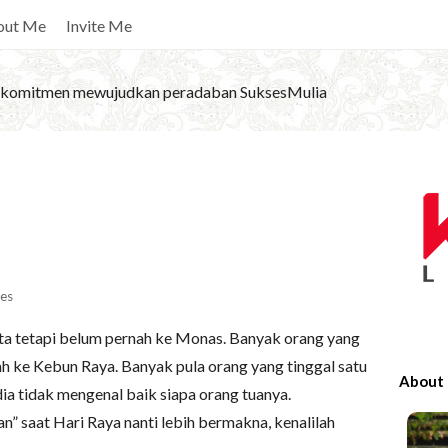
out Me
Invite Me
komitmen mewujudkan peradaban SuksesMulia
S
i
t
e
S
es
i
rta tetapi belum pernah ke Monas. Banyak orang yang
d
ah ke Kebun Raya. Banyak pula orang yang tinggal satu
e
About
ia tidak mengenal baik siapa orang tuanya.
b
” saat Hari Raya nanti lebih bermakna, kenalilah
a