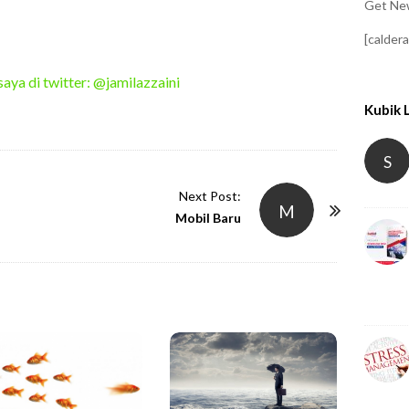
Get New
[calder
saya di twitter: @jamilazzaini
Kubik 
S
Next Post:
M
Mobil Baru