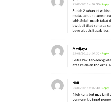
25/08/2011 at 07:30
- Reply
Sudah 2 tahun ini ga bisa
muda, takut kecapean nae
lahir. Selain masih takut
bwt beli tiket seharga s
Love u both, Bapak Ibu…
A wijaya
25/08/2011 at 07:35
- Reply
Betul Pak..terkadang ki
atas kelalaian thd ortu .
didi
25/08/2011 at 07:40
- Reply
#jleb kena bgt mas jamil t
cengeng klo inget pengor