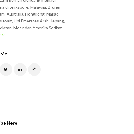
zzaini pernah diundang menjadi
ra di Singapore, Malaysia, Brunei
am, Australia, Hongkong, Makao,
uwait, Uni Emerates Arab, Jepang,
elatan, Mesir dan Amerika Serikat.
re ...
 Me
ibe Here