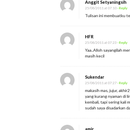
Anggit Setyaningsih
a
25/08/2011 at 07:10
- Reply
n
Tulisan ini membuatku te
g
T
u
HFR
a
25/08/2011 at 07:23
- Reply
Yaa..Alloh sayangilah m
m
masih kecil
u
Sukendar
25/08/2011 at 07:27
- Reply
makasih mas, jujur, akhir
yang kurang nyaman di li
kembali, tapi sering kali
sudah saya disadarkan d
amir