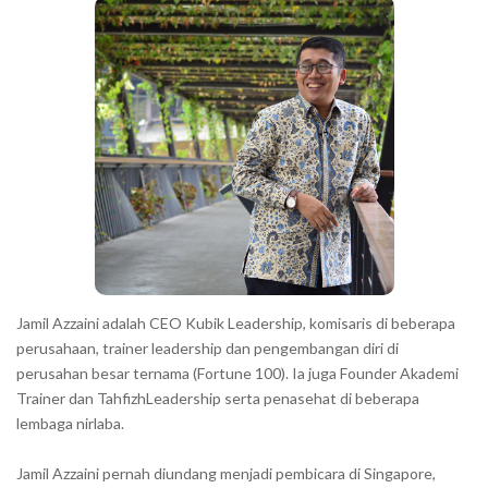
a
h
r
a
r
a
c
t
e
r
s
s
h
Jamil Azzaini adalah CEO Kubik Leadership, komisaris di beberapa
o
perusahaan, trainer leadership dan pengembangan diri di
w
perusahan besar ternama (Fortune 100). Ia juga Founder Akademi
Trainer dan TahfizhLeadership serta penasehat di beberapa
n
lembaga nirlaba.
i
n
Jamil Azzaini pernah diundang menjadi pembicara di Singapore,