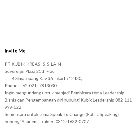
S
i
t
e
Invite Me
F
PT KUBIK KREASI SISILAIN
o
Sovereign Plaza 21th Floor
o
Jl TB Simatupang Kav 36 Jakarta 12430,
t
Phone: +62-021–7813030
e
Ingin mengundang untuk menjadi Pembicara tema Leadership,
r
Bisnis dan Pengembangan diri hubungi Kubik Leadership 082-111-
999-022
Sementara untuk tema Speak To Change (Public Speaking)
hubungi Akademi Trainer: 0812-1632-0707