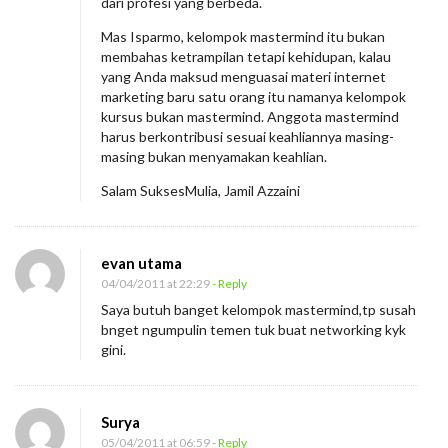
dari profesi yang berbeda.
Mas Isparmo, kelompok mastermind itu bukan
membahas ketrampilan tetapi kehidupan, kalau
yang Anda maksud menguasai materi internet
marketing baru satu orang itu namanya kelompok
kursus bukan mastermind. Anggota mastermind
harus berkontribusi sesuai keahliannya masing-
masing bukan menyamakan keahlian.
Salam SuksesMulia, Jamil Azzaini
evan utama
04/04/2011 at 22:29
- Reply
Saya butuh banget kelompok mastermind,tp susah
bnget ngumpulin temen tuk buat networking kyk
gini.
Surya
05/04/2011 at 06:59
- Reply