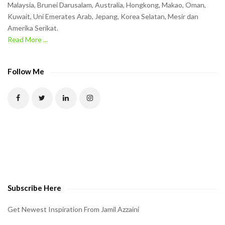
t
Malaysia, Brunei Darusalam, Australia, Hongkong, Makao, Oman,
h
Kuwait, Uni Emerates Arab, Jepang, Korea Selatan, Mesir dan
Amerika Serikat.
e
Read More ...
C
A
P
Follow Me
T
C
H
A
t
o
v
e
Subscribe Here
r
i
Get Newest Inspiration From Jamil Azzaini
f