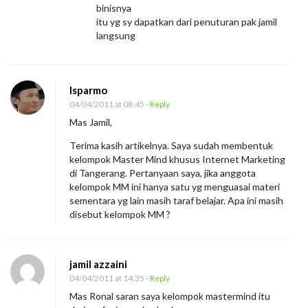
r
binisnya
m
itu yg sy dapatkan dari penuturan pak jamil
langsung
i
n
d
Isparmo
04/04/2011 at 08:45
- Reply
Mas Jamil,
Terima kasih artikelnya. Saya sudah membentuk
kelompok Master Mind khusus Internet Marketing
di Tangerang. Pertanyaan saya, jika anggota
kelompok MM ini hanya satu yg menguasai materi
sementara yg lain masih taraf belajar. Apa ini masih
disebut kelompok MM ?
jamil azzaini
04/04/2011 at 14:35
- Reply
Mas Ronal saran saya kelompok mastermind itu