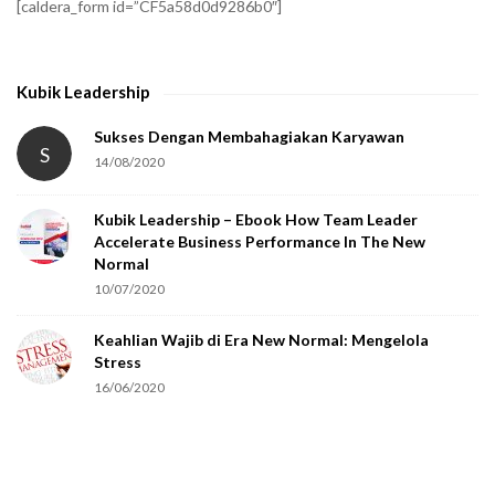
[caldera_form id=”CF5a58d0d9286b0″]
y
t
h
Kubik Leadership
a
t
Sukses Dengan Membahagiakan Karyawan
S
14/08/2020
y
o
Kubik Leadership – Ebook How Team Leader
u
Accelerate Business Performance In The New
a
Normal
r
10/07/2020
e
Keahlian Wajib di Era New Normal: Mengelola
h
Stress
u
16/06/2020
m
a
n
.