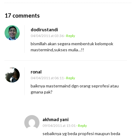
O
17 comments
n
dodirustandi
K
04/04/2011 at 03:36
- Reply
e
bismillah akan segera membentuk kelompok
l
mastermind,sukses mulia…!!
o
m
ronal
p
04/04/2011 at 06:11
- Reply
o
baiknya mastermaind dgn orang seprofesi atau
k
gmana pak?
M
a
s
akhmad yani
t
09/04/2011 at 15:01
- Reply
e
sebaiknya yg beda propfesi maupun beda