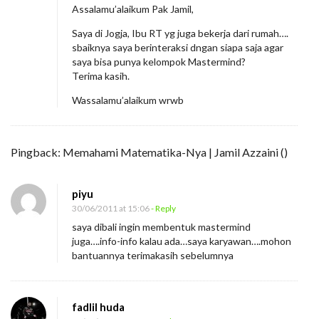
Assalamu’alaikum Pak Jamil,
Saya di Jogja, Ibu RT yg juga bekerja dari rumah….
sbaiknya saya berinteraksi dngan siapa saja agar
saya bisa punya kelompok Mastermind?
Terima kasih.
Wassalamu’alaikum wrwb
Pingback:
Memahami Matematika-Nya | Jamil Azzaini
()
piyu
30/06/2011 at 15:06
- Reply
saya dibali ingin membentuk mastermind
juga….info-info kalau ada…saya karyawan….mohon
bantuannya terimakasih sebelumnya
fadlil huda