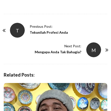
P
Previous Post:
T
o
Tekunilah Profesi Anda
s
t
Next Post:
M
N
Mengapa Anda Tak Bahagia?
a
v
i
Related Posts:
g
a
t
i
o