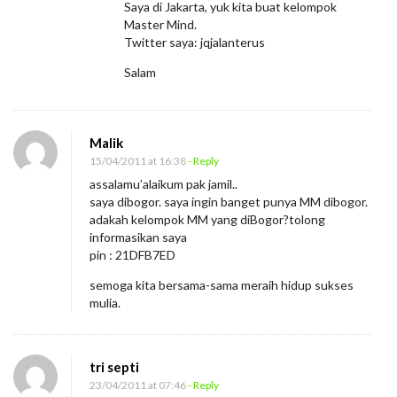
Saya di Jakarta, yuk kita buat kelompok
Master Mind.
Twitter saya: jqjalanterus
Salam
Malik
15/04/2011 at 16:38
- Reply
assalamu’alaikum pak jamil..
saya dibogor. saya ingin banget punya MM dibogor.
adakah kelompok MM yang diBogor?tolong
informasikan saya
pin : 21DFB7ED
semoga kita bersama-sama meraih hidup sukses
mulia.
tri septi
23/04/2011 at 07:46
- Reply