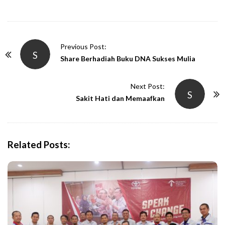
P
Previous Post:
S
o
Share Berhadiah Buku DNA Sukses Mulia
s
t
Next Post:
S
N
Sakit Hati dan Memaafkan
a
v
i
Related Posts:
g
a
t
i
o
n