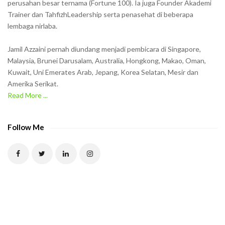
w
perusahan besar ternama (Fortune 100). Ia juga Founder Akademi
Trainer dan TahfizhLeadership serta penasehat di beberapa
n
lembaga nirlaba.
i
n
Jamil Azzaini pernah diundang menjadi pembicara di Singapore,
t
Malaysia, Brunei Darusalam, Australia, Hongkong, Makao, Oman,
h
Kuwait, Uni Emerates Arab, Jepang, Korea Selatan, Mesir dan
Amerika Serikat.
e
Read More ...
C
A
P
Follow Me
T
C
H
A
t
o
v