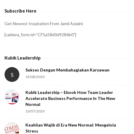
e
Subscribe Here
r
i
Get Newest Inspiration From Jamil Azzaini
f
[caldera_form id=”CF5a58d0d9286b0″]
y
t
h
Kubik Leadership
a
t
Sukses Dengan Membahagiakan Karyawan
S
14/08/2020
y
o
Kubik Leadership – Ebook How Team Leader
u
Accelerate Business Performance In The New
a
Normal
r
10/07/2020
e
Keahlian Wajib di Era New Normal: Mengelola
h
Stress
u