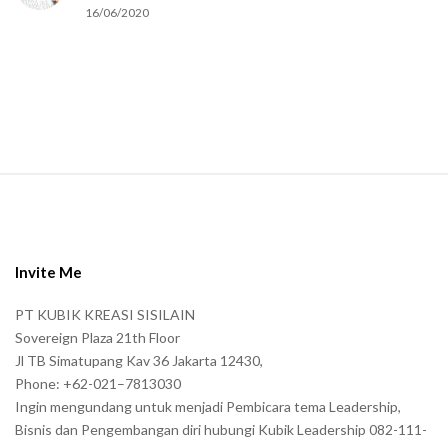
16/06/2020
m
a
n
.
S
i
t
e
Invite Me
F
PT KUBIK KREASI SISILAIN
o
Sovereign Plaza 21th Floor
o
Jl TB Simatupang Kav 36 Jakarta 12430,
t
Phone: +62-021–7813030
e
Ingin mengundang untuk menjadi Pembicara tema Leadership,
r
Bisnis dan Pengembangan diri hubungi Kubik Leadership 082-111-