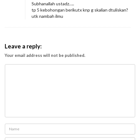
S
Subhanallah ustadz…..
tp 5 kebohongan berikutx knp g skalian dtuliskan?
e
utk nambah ilmu
r
i
n
g
Leave a reply:
T
Your email address will not be published.
e
r
u
c
a
p