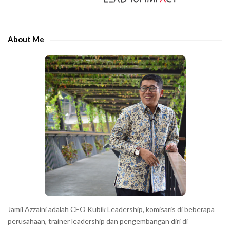
i
t
d
h
e
e
About Me
b
c
a
h
r
a
r
a
c
t
e
r
s
s
h
Jamil Azzaini adalah CEO Kubik Leadership, komisaris di beberapa
o
perusahaan, trainer leadership dan pengembangan diri di