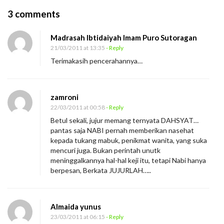
O
3 comments
n
Madrasah Ibtidaiyah Imam Puro Sutoragan
K
21/03/2011 at 13:35
- Reply
e
Terimakasih pencerahannya…
b
o
h
zamroni
o
22/03/2011 at 00:58
- Reply
Betul sekali, jujur memang ternyata DAHSYAT…
n
pantas saja NABI pernah memberikan nasehat
g
kepada tukang mabuk, penikmat wanita, yang suka
a
mencuri juga. Bukan perintah unutk
meninggalkannya hal-hal keji itu, tetapi Nabi hanya
n
berpesan, Berkata JUJURLAH…..
y
a
n
Almaida yunus
g
23/03/2011 at 06:15
- Reply