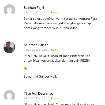
Subhan Fajri
24/10/2013 at 11:40
- Reply
Benar sekali, demikian yang terjadi sementara Para
Petani di desa-desa sangat menghargai setiap
beras yang tercecerpun, subhanalloh..
Selamet Hariadi
24/10/2013 at 16:39
- Reply
PENTING sekali tulisan ini, mengingatkan kita
untuk bisa memanfaatkan dengan baik REZEKI.
Semangat SuksesMulia!
Tito Adi Dewanto
24/10/2013 at 17:36
- Reply
Nice article mas Jamil. Oh ya mas Jamil, saat saya