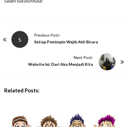
Salam SuksesMulia!
P
Previous Post:
S
o
Setiap Pemimpin Wajib Ahli Bicara
s
t
Next Post:
N
Website Ini, Dari Aku Menjadi Kita
a
v
i
Related Posts:
g
a
t
i
o