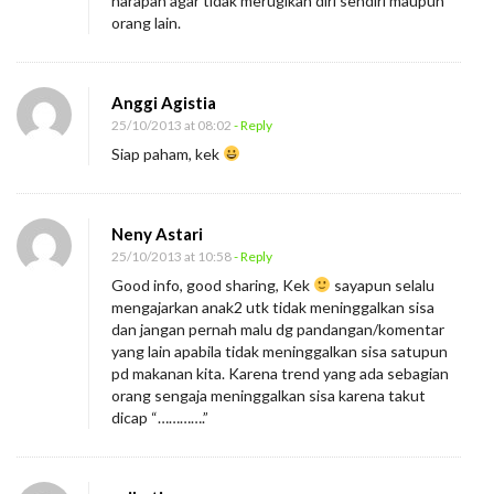
harapan agar tidak merugikan diri sendiri maupun
orang lain.
Anggi Agistia
25/10/2013 at 08:02
- Reply
Siap paham, kek
Neny Astari
25/10/2013 at 10:58
- Reply
Good info, good sharing, Kek
sayapun selalu
mengajarkan anak2 utk tidak meninggalkan sisa
dan jangan pernah malu dg pandangan/komentar
yang lain apabila tidak meninggalkan sisa satupun
pd makanan kita. Karena trend yang ada sebagian
orang sengaja meninggalkan sisa karena takut
dicap “………….”