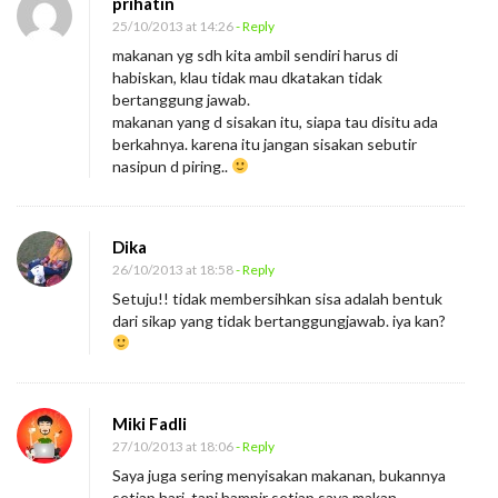
prihatin
25/10/2013 at 14:26
- Reply
makanan yg sdh kita ambil sendiri harus di
habiskan, klau tidak mau dkatakan tidak
bertanggung jawab.
makanan yang d sisakan itu, siapa tau disitu ada
berkahnya. karena itu jangan sisakan sebutir
nasipun d piring..
Dika
26/10/2013 at 18:58
- Reply
Setuju!! tidak membersihkan sisa adalah bentuk
dari sikap yang tidak bertanggungjawab. iya kan?
Miki Fadli
27/10/2013 at 18:06
- Reply
Saya juga sering menyisakan makanan, bukannya
setiap hari, tapi hampir setiap saya makan.