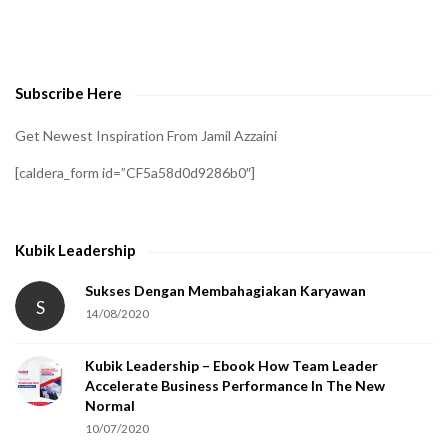
o
v
e
Subscribe Here
r
i
Get Newest Inspiration From Jamil Azzaini
f
[caldera_form id=”CF5a58d0d9286b0″]
y
t
h
Kubik Leadership
a
t
Sukses Dengan Membahagiakan Karyawan
S
14/08/2020
y
o
Kubik Leadership – Ebook How Team Leader
u
Accelerate Business Performance In The New
a
Normal
r
10/07/2020