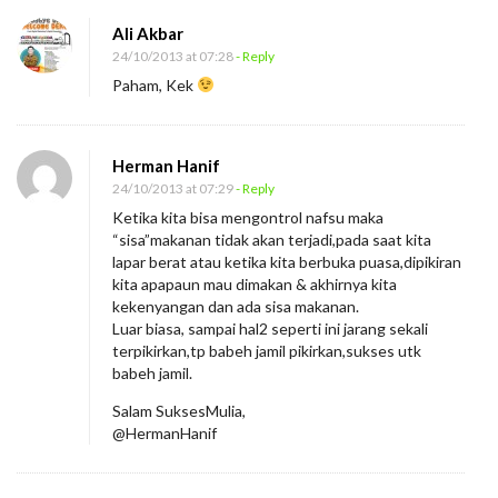
n
Ali Akbar
J
24/10/2013 at 07:28
- Reply
a
Paham, Kek
n
g
a
Herman Hanif
n
24/10/2013 at 07:29
- Reply
Ketika kita bisa mengontrol nafsu maka
T
“sisa”makanan tidak akan terjadi,pada saat kita
i
lapar berat atau ketika kita berbuka puasa,dipikiran
n
kita apapaun mau dimakan & akhirnya kita
kekenyangan dan ada sisa makanan.
g
Luar biasa, sampai hal2 seperti ini jarang sekali
g
terpikirkan,tp babeh jamil pikirkan,sukses utk
a
babeh jamil.
l
Salam SuksesMulia,
k
@HermanHanif
a
n