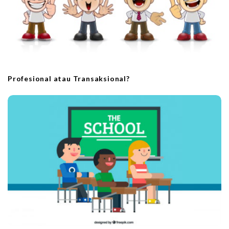
n
Profesional atau Transaksional?