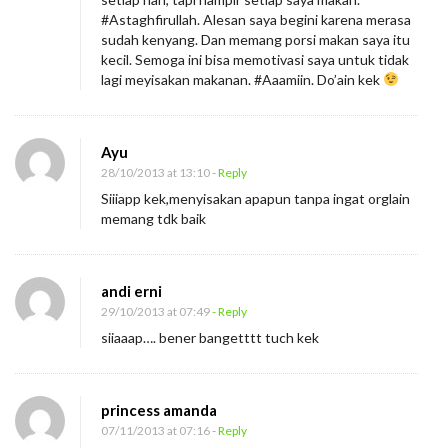
#Astaghfirullah. Alesan saya begini karena merasa
sudah kenyang. Dan memang porsi makan saya itu
kecil. Semoga ini bisa memotivasi saya untuk tidak
lagi meyisakan makanan. #Aaamiin. Do’ain kek
Ayu
28/10/2013 at 13:10
- Reply
Siiiapp kek,menyisakan apapun tanpa ingat orglain
memang tdk baik
andi erni
29/10/2013 at 07:49
- Reply
siiaaap…. bener bangetttt tuch kek
princess amanda
07/11/2013 at 07:16
- Reply