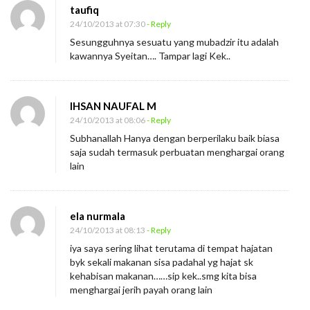
taufiq
S
24/10/2013 at 07:30
- Reply
i
Sesungguhnya sesuatu yang mubadzir itu adalah
s
kawannya Syeitan…. Tampar lagi Kek..
a
IHSAN NAUFAL M
24/10/2013 at 08:06
- Reply
Subhanallah Hanya dengan berperilaku baik biasa
saja sudah termasuk perbuatan menghargai orang
lain
ela nurmala
24/10/2013 at 08:13
- Reply
iya saya sering lihat terutama di tempat hajatan
byk sekali makanan sisa padahal yg hajat sk
kehabisan makanan……sip kek..smg kita bisa
menghargai jerih payah orang lain