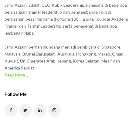
h
Jamil Azzaini adalah CEO Kubik Leadership, komisaris di beberapa
o
perusahaan, trainer leadership dan pengembangan diri di
w
perusahan besar ternama (Fortune 100). Ia juga Founder Akademi
Trainer dan TahfizhLeadership serta penasehat di beberapa
n
lembaga nirlaba.
i
n
Jamil Azzaini pernah diundang menjadi pembicara di Singapore,
t
Malaysia, Brunei Darusalam, Australia, Hongkong, Makao, Oman,
h
Kuwait, Uni Emerates Arab, Jepang, Korea Selatan, Mesir dan
Amerika Serikat.
e
Read More ...
C
A
P
Follow Me
T
C
H
A
t