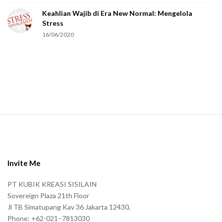
e
Keahlian Wajib di Era New Normal: Mengelola
h
Stress
u
16/06/2020
m
a
n
.
S
i
t
e
Invite Me
F
PT KUBIK KREASI SISILAIN
o
Sovereign Plaza 21th Floor
o
Jl TB Simatupang Kav 36 Jakarta 12430,
t
Phone: +62-021–7813030