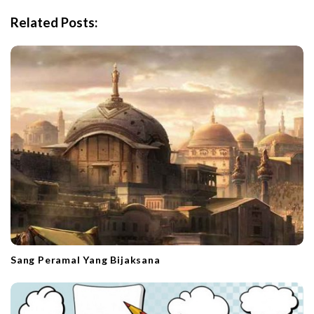
i
Related Posts:
g
a
t
i
o
n
Sang Peramal Yang Bijaksana