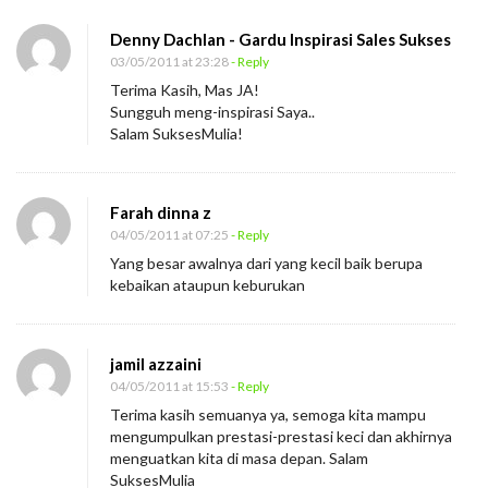
p
Denny Dachlan - Gardu Inspirasi Sales Sukses
e
03/05/2011 at 23:28
- Reply
l
Terima Kasih, Mas JA!
e
Sungguh meng-inspirasi Saya..
Salam SuksesMulia!
k
a
n
Farah dinna z
y
04/05/2011 at 07:25
- Reply
a
Yang besar awalnya dari yang kecil baik berupa
n
kebaikan ataupun keburukan
g
K
jamil azzaini
e
04/05/2011 at 15:53
- Reply
c
Terima kasih semuanya ya, semoga kita mampu
i
mengumpulkan prestasi-prestasi keci dan akhirnya
menguatkan kita di masa depan. Salam
l
SuksesMulia