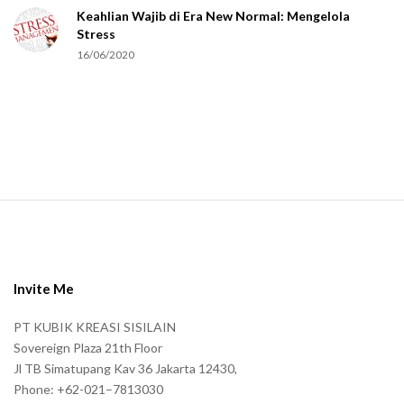
Keahlian Wajib di Era New Normal: Mengelola
h
Stress
u
16/06/2020
m
a
n
.
S
i
t
e
Invite Me
F
PT KUBIK KREASI SISILAIN
o
Sovereign Plaza 21th Floor
o
Jl TB Simatupang Kav 36 Jakarta 12430,
t
Phone: +62-021–7813030