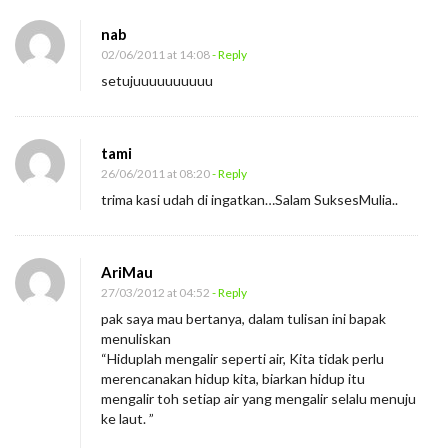
nab
02/06/2011 at 14:08
- Reply
setujuuuuuuuuuu
tami
26/06/2011 at 08:20
- Reply
trima kasi udah di ingatkan…Salam SuksesMulia..
AriMau
27/03/2012 at 04:52
- Reply
pak saya mau bertanya, dalam tulisan ini bapak
menuliskan
“Hiduplah mengalir seperti air, Kita tidak perlu
merencanakan hidup kita, biarkan hidup itu
mengalir toh setiap air yang mengalir selalu menuju
ke laut. ”