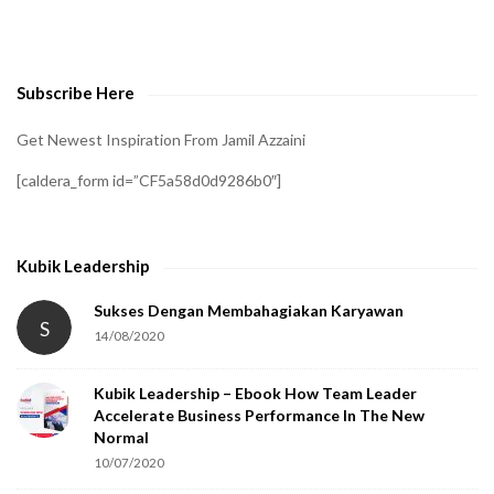
o
v
e
Subscribe Here
r
i
Get Newest Inspiration From Jamil Azzaini
f
[caldera_form id=”CF5a58d0d9286b0″]
y
t
h
Kubik Leadership
a
t
Sukses Dengan Membahagiakan Karyawan
S
14/08/2020
y
o
Kubik Leadership – Ebook How Team Leader
u
Accelerate Business Performance In The New
a
Normal
r
10/07/2020
e