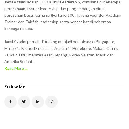
Jamil Azzaini adalah CEO Kubik Leadership, komisaris di beberapa
o
perusahaan, trainer leadership dan pengembangan diri di
w
perusahan besar ternama (Fortune 100). Ia juga Founder Akademi
Trainer dan TahfizhLeadership serta penasehat di beberapa
n
lembaga nirlaba.
i
n
Jamil Azzaini pernah diundang menjadi pembicara di Singapore,
t
Malaysia, Brunei Darusalam, Australia, Hongkong, Makao, Oman,
h
Kuwait, Uni Emerates Arab, Jepang, Korea Selatan, Mesir dan
Amerika Serikat.
e
Read More ...
C
A
P
Follow Me
T
C
H
A
t