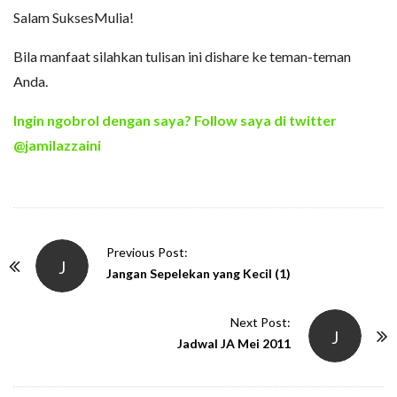
Salam SuksesMulia!
Bila manfaat silahkan tulisan ini dishare ke teman-teman
Anda.
Ingin ngobrol dengan saya? Follow saya di twitter
@jamilazzaini
P
Previous Post:
J
o
Jangan Sepelekan yang Kecil (1)
s
t
Next Post:
J
N
Jadwal JA Mei 2011
a
v