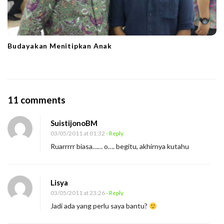
Budayakan Menitipkan Anak
O
11 comments
n
SuistijonoBM
J
03/05/2011 at 01:32
- Reply
a
Ruarrrrr biasa…… o…. begitu, akhirnya kutahu
n
g
a
Lisya
n
03/05/2011 at 23:26
- Reply
Jadi ada yang perlu saya bantu?
S
e