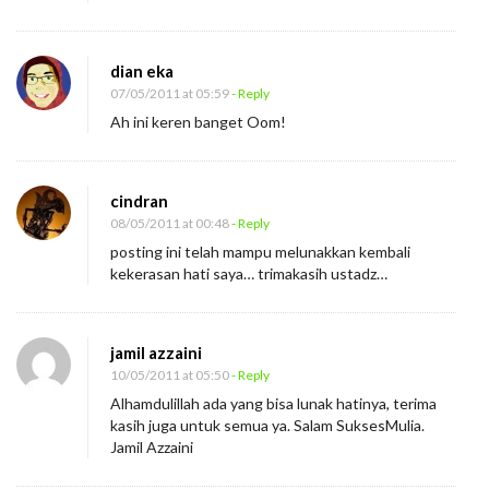
(
2
)
dian eka
07/05/2011 at 05:59
- Reply
Ah ini keren banget Oom!
cindran
08/05/2011 at 00:48
- Reply
posting ini telah mampu melunakkan kembali
kekerasan hati saya… trimakasih ustadz…
jamil azzaini
10/05/2011 at 05:50
- Reply
Alhamdulillah ada yang bisa lunak hatinya, terima
kasih juga untuk semua ya. Salam SuksesMulia.
Jamil Azzaini