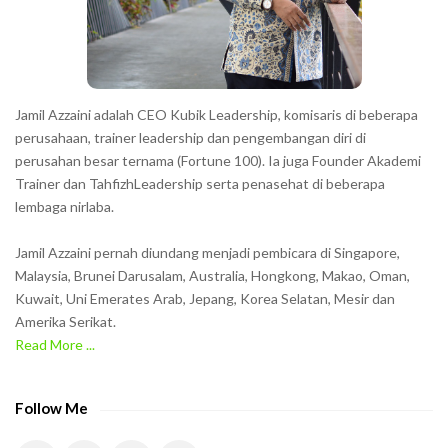
r
s
s
h
Jamil Azzaini adalah CEO Kubik Leadership, komisaris di beberapa
o
perusahaan, trainer leadership dan pengembangan diri di
w
perusahan besar ternama (Fortune 100). Ia juga Founder Akademi
Trainer dan TahfizhLeadership serta penasehat di beberapa
n
lembaga nirlaba.
i
n
Jamil Azzaini pernah diundang menjadi pembicara di Singapore,
t
Malaysia, Brunei Darusalam, Australia, Hongkong, Makao, Oman,
h
Kuwait, Uni Emerates Arab, Jepang, Korea Selatan, Mesir dan
Amerika Serikat.
e
Read More ...
C
A
P
Follow Me
T