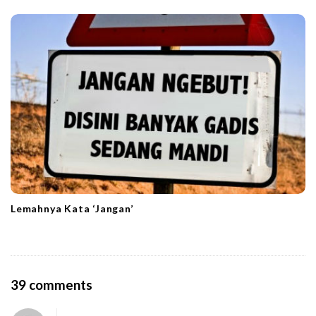
Lemahnya Kata ‘Jangan’
O
39 comments
n