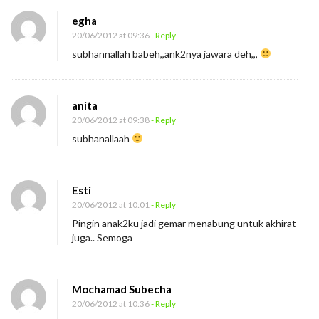
egha
20/06/2012 at 09:36
- Reply
subhannallah babeh,,ank2nya jawara deh,,,
anita
20/06/2012 at 09:38
- Reply
subhanallaah
Esti
20/06/2012 at 10:01
- Reply
Pingin anak2ku jadi gemar menabung untuk akhirat
juga.. Semoga
Mochamad Subecha
20/06/2012 at 10:36
- Reply