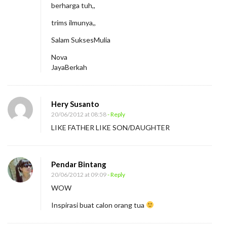
berharga tuh,,
trims ilmunya,,
Salam SuksesMulia
Nova
JayaBerkah
Hery Susanto
20/06/2012 at 08:58
- Reply
LIKE FATHER LIKE SON/DAUGHTER
Pendar Bintang
20/06/2012 at 09:09
- Reply
WOW
Inspirasi buat calon orang tua