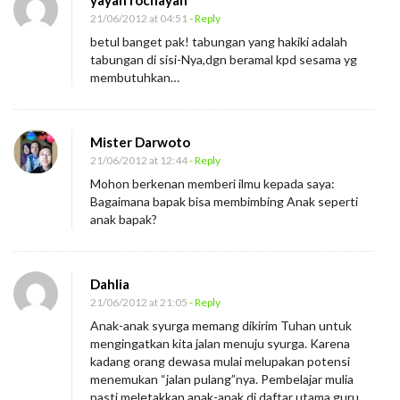
yayah rochayah
21/06/2012 at 04:51
- Reply
betul banget pak! tabungan yang hakiki adalah
tabungan di sisi-Nya,dgn beramal kpd sesama yg
membutuhkan…
Mister Darwoto
21/06/2012 at 12:44
- Reply
Mohon berkenan memberi ilmu kepada saya:
Bagaimana bapak bisa membimbing Anak seperti
anak bapak?
Dahlia
21/06/2012 at 21:05
- Reply
Anak-anak syurga memang dikirim Tuhan untuk
mengingatkan kita jalan menuju syurga. Karena
kadang orang dewasa mulai melupakan potensi
menemukan “jalan pulang”nya. Pembelajar mulia
pasti meletakkan anak-anak di daftar utama guru