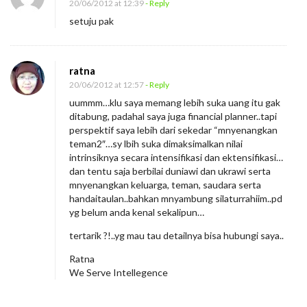
20/06/2012 at 12:39
- Reply
setuju pak
ratna
20/06/2012 at 12:57
- Reply
uummm…klu saya memang lebih suka uang itu gak
ditabung, padahal saya juga financial planner..tapi
perspektif saya lebih dari sekedar “mnyenangkan
teman2″…sy lbih suka dimaksimalkan nilai
intrinsiknya secara intensifikasi dan ektensifikasi…
dan tentu saja berbilai duniawi dan ukrawi serta
mnyenangkan keluarga, teman, saudara serta
handaitaulan..bahkan mnyambung silaturrahiim..pd
yg belum anda kenal sekalipun…
tertarik ?!..yg mau tau detailnya bisa hubungi saya..
Ratna
We Serve Intellegence