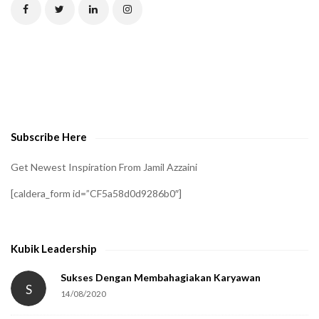
C
H
A
t
o
v
e
Subscribe Here
r
i
Get Newest Inspiration From Jamil Azzaini
f
[caldera_form id=”CF5a58d0d9286b0″]
y
t
h
Kubik Leadership
a
t
Sukses Dengan Membahagiakan Karyawan
S
14/08/2020
y
o