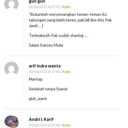
gun gun
J
20/06/2012 at 07:31
- Reply
a
“Bukankah menyenangkan teman-teman itu
n
tabungan yang lebih keren, pak!â€ like this Pak
g
Jamil … ]
a
Terimakasih Pak sudah sharing …
n
Salam Sukses Mulia
M
e
n
arif indra wanta
a
20/06/2012 at 07:43
- Reply
Mantap
b
u
Sedekah tanpa Syarat
n
@dr_want
g
Andri I. Karif
20/06/2012 at 07:46
- Reply