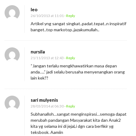
leo
26/10/2013 at 11:01
- Reply
Artikel yng sangat singkat..padat.tepat..n inspiratif
banget..top markotop..jazakumullah..
nursila
21/11/2013 at 12:43
- Reply
“Jangan terlalu mengkhawatirkan masa depan
anda…..” jadi selalu berusaha menyenangkan orang
lain kek??
sari mulyenis
28/03/2014 at 06:30
- Reply
Subhanalloh…sangat menginspirasi…semoga dapat
merubah pandangan Masyarakat kita dan Anak2
kita yg selama ini di jejaLi dgn cara berfikir yg
teksbook. Aamiin