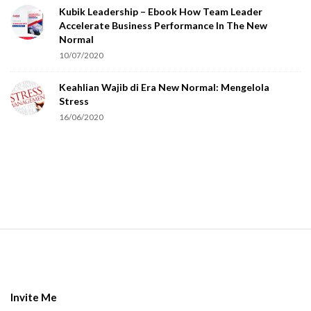
Kubik Leadership – Ebook How Team Leader
u
Accelerate Business Performance In The New
a
Normal
r
10/07/2020
e
Keahlian Wajib di Era New Normal: Mengelola
h
Stress
u
16/06/2020
m
a
n
.
S
i
t
e
Invite Me