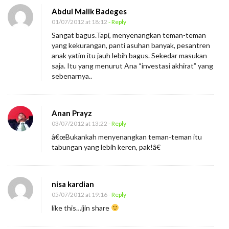
Abdul Malik Badeges
01/07/2012 at 18:12
- Reply
Sangat bagus.Tapi, menyenangkan teman-teman
yang kekurangan, panti asuhan banyak, pesantren
anak yatim itu jauh lebih bagus. Sekedar masukan
saja. Itu yang menurut Ana “investasi akhirat” yang
sebenarnya..
Anan Prayz
03/07/2012 at 13:22
- Reply
â€œBukankah menyenangkan teman-teman itu
tabungan yang lebih keren, pak!â€
nisa kardian
05/07/2012 at 19:16
- Reply
like this…ijin share