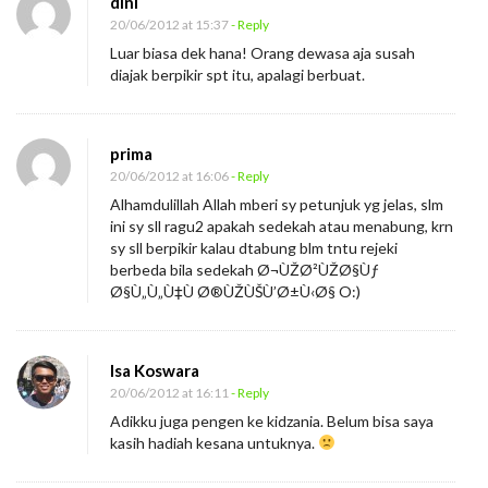
dini
20/06/2012 at 15:37
- Reply
Luar biasa dek hana! Orang dewasa aja susah
diajak berpikir spt itu, apalagi berbuat.
prima
20/06/2012 at 16:06
- Reply
Alhamdulillah Allah mberi sy petunjuk yg jelas, slm
ini sy sll ragu2 apakah sedekah atau menabung, krn
sy sll berpikir kalau dtabung blm tntu rejeki
berbeda bila sedekah Ø¬ÙŽØ²ÙŽØ§Ùƒ
Ø§Ù„Ù„Ù‡Ù Ø®ÙŽÙŠÙ’Ø±Ù‹Ø§ O:)
Isa Koswara
20/06/2012 at 16:11
- Reply
Adikku juga pengen ke kidzania. Belum bisa saya
kasih hadiah kesana untuknya.