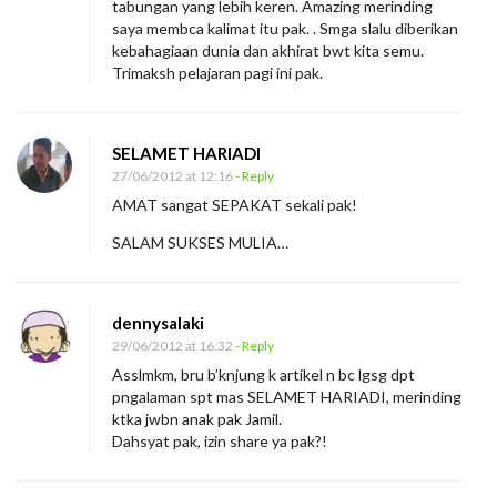
tabungan yang lebih keren. Amazing merinding
saya membca kalimat itu pak. . Smga slalu diberikan
kebahagiaan dunia dan akhirat bwt kita semu.
Trimaksh pelajaran pagi ini pak.
SELAMET HARIADI
27/06/2012 at 12:16
- Reply
AMAT sangat SEPAKAT sekali pak!
SALAM SUKSES MULIA…
dennysalaki
29/06/2012 at 16:32
- Reply
Asslmkm, bru b’knjung k artikel n bc lgsg dpt
pngalaman spt mas SELAMET HARIADI, merinding
ktka jwbn anak pak Jamil.
Dahsyat pak, izin share ya pak?!