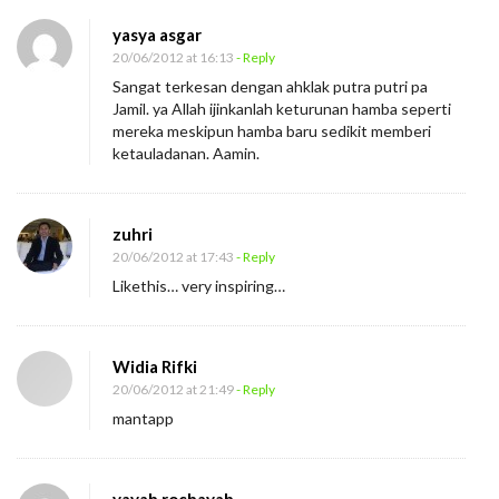
yasya asgar
20/06/2012 at 16:13
- Reply
Sangat terkesan dengan ahklak putra putri pa
Jamil. ya Allah ijinkanlah keturunan hamba seperti
mereka meskipun hamba baru sedikit memberi
ketauladanan. Aamin.
zuhri
20/06/2012 at 17:43
- Reply
Likethis… very inspiring…
Widia Rifki
20/06/2012 at 21:49
- Reply
mantapp