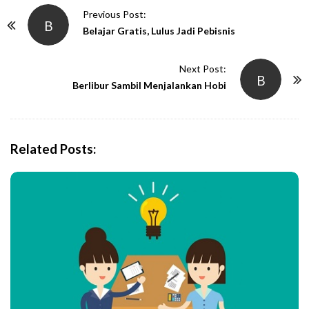
P
Previous Post:
B
o
Belajar Gratis, Lulus Jadi Pebisnis
s
t
Next Post:
B
N
Berlibur Sambil Menjalankan Hobi
a
v
i
Related Posts:
g
a
t
i
o
n