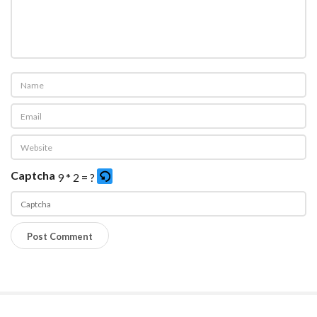
Captcha
9 * 2 = ?
P
l
e
a
s