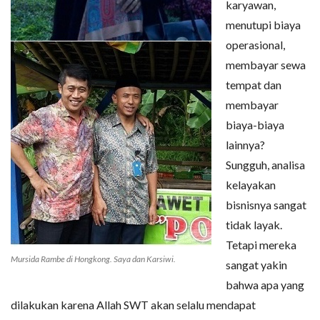
karyawan,
menutupi biaya
operasional,
membayar sewa
tempat dan
membayar
biaya-biaya
lainnya?
Sungguh, analisa
kelayakan
bisnisnya sangat
tidak layak.
Tetapi mereka
Mursida Rambe di Hongkong. Saya dan Karsiwi.
sangat yakin
bahwa apa yang
dilakukan karena Allah SWT akan selalu mendapat