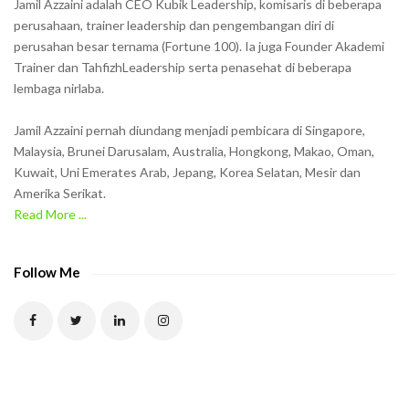
Jamil Azzaini adalah CEO Kubik Leadership, komisaris di beberapa
o
perusahaan, trainer leadership dan pengembangan diri di
w
perusahan besar ternama (Fortune 100). Ia juga Founder Akademi
Trainer dan TahfizhLeadership serta penasehat di beberapa
n
lembaga nirlaba.
i
n
Jamil Azzaini pernah diundang menjadi pembicara di Singapore,
t
Malaysia, Brunei Darusalam, Australia, Hongkong, Makao, Oman,
h
Kuwait, Uni Emerates Arab, Jepang, Korea Selatan, Mesir dan
Amerika Serikat.
e
Read More ...
C
A
P
Follow Me
T
C
H
A
t