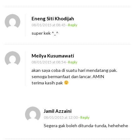
a
n
Eneng Siti Khodijah
T
08/01/2015 at 08:45
- Reply
e
super kek ^_^
o
r
Meilya Kusumawati
i
08/01/2015 at 08:54
- Reply
akan saya coba di suatu hari mendatang pak.
semoga bermanfaat dan lancar. AMIN
terima kasih pak
Jamil Azzaini
08/01/2015 at 12:00
- Reply
Segera gak boleh ditunda-tunda, hehehehe