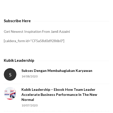
o
v
e
Subscribe Here
r
i
Get Newest Inspiration From Jamil Azzaini
f
[caldera_form id=”CF5a58d0d9286b0″]
y
t
h
Kubik Leadership
a
t
Sukses Dengan Membahagiakan Karyawan
S
14/08/2020
y
o
Kubik Leadership – Ebook How Team Leader
u
Accelerate Business Performance In The New
a
Normal
r
10/07/2020
e