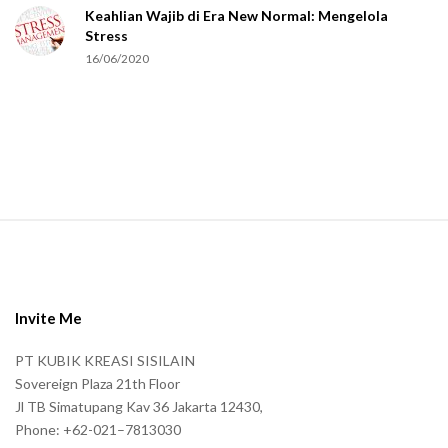
Keahlian Wajib di Era New Normal: Mengelola
h
Stress
u
16/06/2020
m
a
n
.
S
i
t
e
Invite Me
F
PT KUBIK KREASI SISILAIN
o
Sovereign Plaza 21th Floor
o
Jl TB Simatupang Kav 36 Jakarta 12430,
t
Phone: +62-021–7813030
e