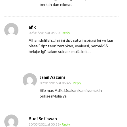
berkah dan nikmat
afik
09/01/2015 at 05:20
- Reply
Alhamdulillah… hri ini dpt satu inspirasi lgi yg luar
biasa ” dpt teori terapkan, evaluasi, perbaiki &
belajar lgi” salam sukses mulia kek…
Jamil Azzaini
09/01/2015 at 06:46
- Reply
Siip mas Adik. Doakan kami semakin
SuksesMulia ya
Budi Setiawan
30/05/2021 at 00:38
- Reply