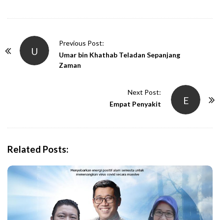
P
Previous Post:
U
o
Umar bin Khathab Teladan Sepanjang
Zaman
s
t
Next Post:
N
E
Empat Penyakit
a
v
i
g
Related Posts:
a
t
i
o
n