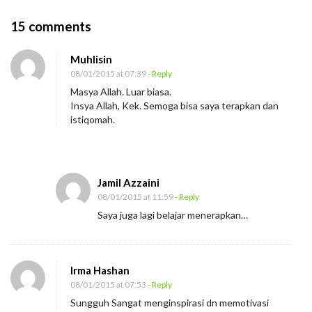
O
15 comments
n
Muhlisin
J
08/01/2015 at 07:39
- Reply
a
Masya Allah. Luar biasa.
n
Insya Allah, Kek. Semoga bisa saya terapkan dan
g
istiqomah.
a
n
K
Jamil Azzaini
e
08/01/2015 at 11:59
- Reply
b
Saya juga lagi belajar menerapkan…
a
n
y
Irma Hashan
08/01/2015 at 07:53
- Reply
a
Sungguh Sangat menginspirasi dn memotivasi
k