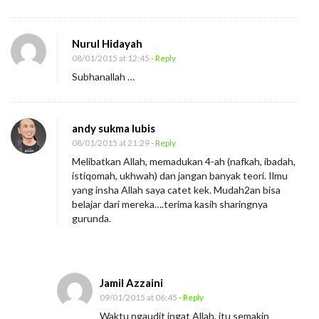
Nurul Hidayah
08/01/2015 at 12:45
- Reply
Subhanallah …
andy sukma lubis
08/01/2015 at 21:29
- Reply
Melibatkan Allah, memadukan 4-ah (nafkah, ibadah,
istiqomah, ukhwah) dan jangan banyak teori. Ilmu
yang insha Allah saya catet kek. Mudah2an bisa
belajar dari mereka….terima kasih sharingnya
gurunda.
Jamil Azzaini
09/01/2015 at 06:45
- Reply
Waktu ngaudit ingat Allah, itu semakin