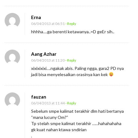
Erna
06/04/2013 at 06:51
- Reply
hhhha….ga berenti ketawanya..=D geEr sih..
Aang Azhar
06/04/2013 at 11:20
- Reply
xixixixixi….ngakak abis. Paling ngga, gara2 PD nya
jadi bisa menyelesaikan orasinya kan kek
fauzan
06/04/2013 at 11:44
- Reply
Sebelum smpe kalimat terakhir dlm hati bertanya
“mana lucuny Om?”
Tp stelah smpe kalimat terakhir ……hahahahaha
gk kuat nahan ktawa sndirian
.