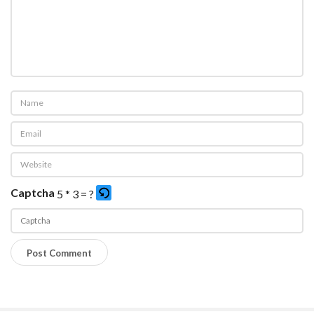
Captcha
5 * 3 = ?
P
l
e
a