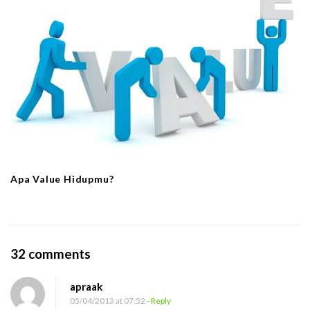
Apa Value Hidupmu?
O
32 comments
n
apraak
J
05/04/2013 at 07:52
- Reply
a