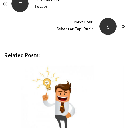
T
o
Tetapi
s
t
Next Post:
S
N
Sebentar Tapi Rutin
a
v
i
Related Posts:
g
a
t
i
o
n