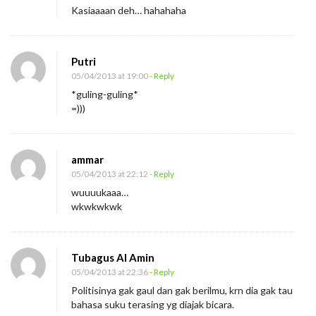
Kasiaaaan deh… hahahaha
Putri
05/04/2013 at 19:00
- Reply
*guling-guling*
=)))
ammar
05/04/2013 at 22:12
- Reply
wuuuukaaa…
wkwkwkwk
Tubagus Al Amin
05/04/2013 at 22:36
- Reply
Politisinya gak gaul dan gak berilmu, krn dia gak tau
bahasa suku terasing yg diajak bicara.