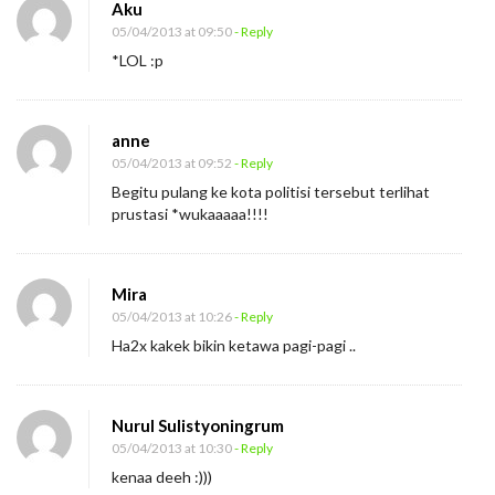
Aku
05/04/2013 at 09:50
- Reply
*LOL :p
anne
05/04/2013 at 09:52
- Reply
Begitu pulang ke kota politisi tersebut terlihat
prustasi *wukaaaaa!!!!
Mira
05/04/2013 at 10:26
- Reply
Ha2x kakek bikin ketawa pagi-pagi ..
Nurul Sulistyoningrum
05/04/2013 at 10:30
- Reply
kenaa deeh :)))