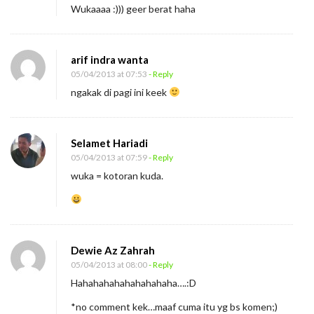
Wukaaaa :))) geer berat haha
n
g
a
arif indra wanta
n
05/04/2013 at 07:53
- Reply
ngakak di pagi ini keek
G
e
-
Selamet Hariadi
e
05/04/2013 at 07:59
- Reply
r
wuka = kotoran kuda.
Dewie Az Zahrah
05/04/2013 at 08:00
- Reply
Hahahahahahahahahaha….:D
*no comment kek…maaf cuma itu yg bs komen;)