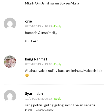
Mksih Om Jamil, salam SuksesMulia
orie
07/04/2013 at 10:29
- Reply
humoris & inspiratif,,,
thq kek!
kang Rahmat
09/04/2013 at 13:10
- Reply
Ahaha..ngakak guling baca artikelnya.. Makasih kek
Syarmidah
17/04/2013 at 06:55
- Reply
sang politisi guling guling sambil nelan sepatu
kuda….wkwkwkwk…