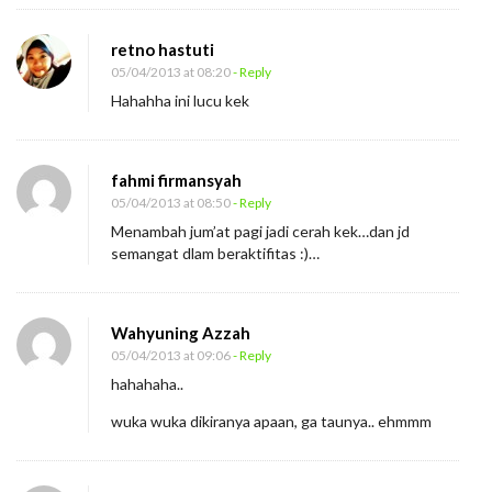
retno hastuti
05/04/2013 at 08:20
- Reply
Hahahha ini lucu kek
fahmi firmansyah
05/04/2013 at 08:50
- Reply
Menambah jum’at pagi jadi cerah kek…dan jd
semangat dlam beraktifitas :)…
Wahyuning Azzah
05/04/2013 at 09:06
- Reply
hahahaha..
wuka wuka dikiranya apaan, ga taunya.. ehmmm