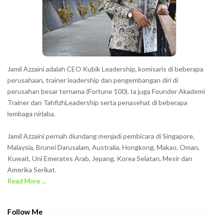
e
r
s
s
h
Jamil Azzaini adalah CEO Kubik Leadership, komisaris di beberapa
o
perusahaan, trainer leadership dan pengembangan diri di
w
perusahan besar ternama (Fortune 100). Ia juga Founder Akademi
Trainer dan TahfizhLeadership serta penasehat di beberapa
n
lembaga nirlaba.
i
n
Jamil Azzaini pernah diundang menjadi pembicara di Singapore,
t
Malaysia, Brunei Darusalam, Australia, Hongkong, Makao, Oman,
h
Kuwait, Uni Emerates Arab, Jepang, Korea Selatan, Mesir dan
Amerika Serikat.
e
Read More ...
C
A
P
Follow Me