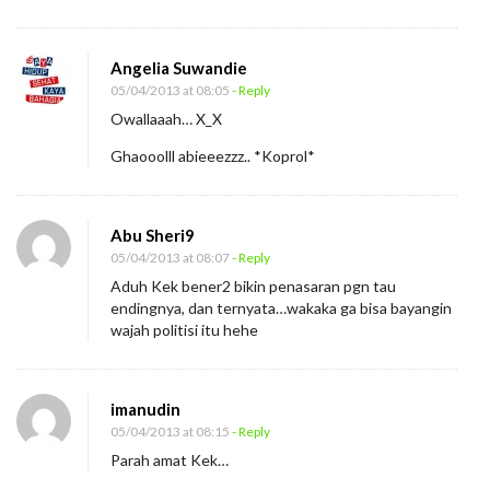
Angelia Suwandie
05/04/2013 at 08:05
- Reply
Owallaaah… X_X
Ghaooolll abieeezzz.. *Koprol*
Abu Sheri9
05/04/2013 at 08:07
- Reply
Aduh Kek bener2 bikin penasaran pgn tau
endingnya, dan ternyata…wakaka ga bisa bayangin
wajah politisi itu hehe
imanudin
05/04/2013 at 08:15
- Reply
Parah amat Kek…