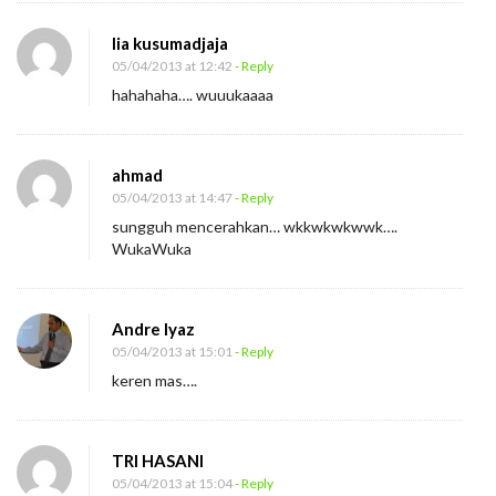
lia kusumadjaja
05/04/2013 at 12:42
- Reply
hahahaha…. wuuukaaaa
ahmad
05/04/2013 at 14:47
- Reply
sungguh mencerahkan… wkkwkwkwwk….
WukaWuka
Andre Iyaz
05/04/2013 at 15:01
- Reply
keren mas….
TRI HASANI
05/04/2013 at 15:04
- Reply