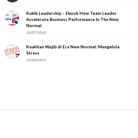
o
Kubik Leadership – Ebook How Team Leader
u
Accelerate Business Performance In The New
a
Normal
r
10/07/2020
e
Keahlian Wajib di Era New Normal: Mengelola
h
Stress
u
16/06/2020
m
a
n
.
S
i
t