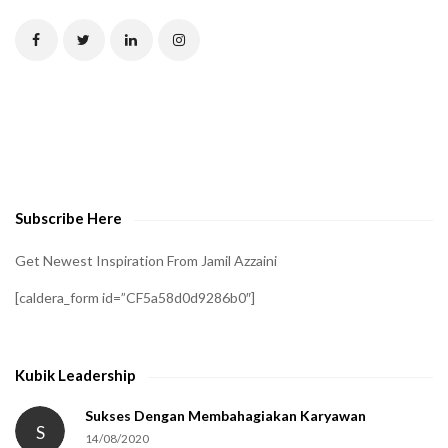
T
C
H
A
t
o
v
e
Subscribe Here
r
i
Get Newest Inspiration From Jamil Azzaini
f
[caldera_form id=”CF5a58d0d9286b0″]
y
t
h
Kubik Leadership
a
t
Sukses Dengan Membahagiakan Karyawan
S
14/08/2020
y