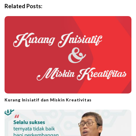
i
Related Posts:
g
a
t
i
o
n
Kurang Inisiatif dan Miskin Kreativitas