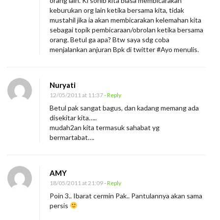
orang lain. Kl sohib kita biasa membicarakan
keburukan org lain ketika bersama kita, tidak
mustahil jika ia akan membicarakan kelemahan kita
sebagai topik pembicaraan/obrolan ketika bersama
orang. Betul ga apa? Btw saya sdg coba
menjalankan anjuran Bpk di twitter #Ayo menulis.
Nuryati
12/05/2011 at 11:37
- Reply
Betul pak sangat bagus, dan kadang memang ada
disekitar kita…..
mudah2an kita termasuk sahabat yg
bermartabat….
AMY
18/05/2011 at 21:09
- Reply
Poin 3.. Ibarat cermin Pak.. Pantulannya akan sama
persis