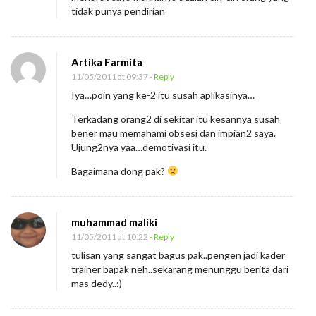
d
tidak punya pendirian
i
l
Artika Farmita
a
11/05/2011 at 09:37
- Reply
h
Iya…poin yang ke-2 itu susah aplikasinya…
S
Terkadang orang2 di sekitar itu kesannya susah
a
bener mau memahami obsesi dan impian2 saya.
h
Ujung2nya yaa…demotivasi itu.
a
Bagaimana dong pak?
b
a
t
muhammad maliki
y
11/05/2011 at 10:22
- Reply
a
tulisan yang sangat bagus pak..pengen jadi kader
trainer bapak neh..sekarang menunggu berita dari
n
mas dedy..:)
g
B