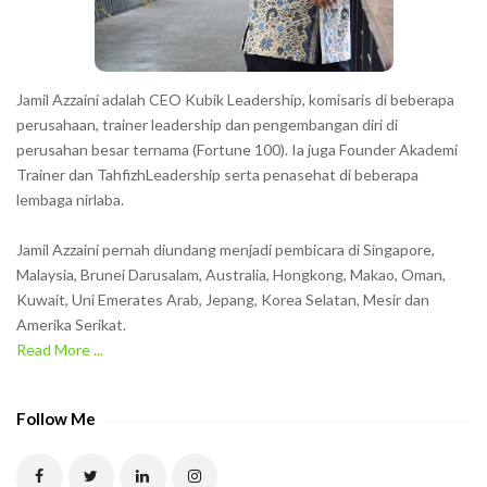
r
s
s
h
Jamil Azzaini adalah CEO Kubik Leadership, komisaris di beberapa
o
perusahaan, trainer leadership dan pengembangan diri di
w
perusahan besar ternama (Fortune 100). Ia juga Founder Akademi
Trainer dan TahfizhLeadership serta penasehat di beberapa
n
lembaga nirlaba.
i
n
Jamil Azzaini pernah diundang menjadi pembicara di Singapore,
t
Malaysia, Brunei Darusalam, Australia, Hongkong, Makao, Oman,
h
Kuwait, Uni Emerates Arab, Jepang, Korea Selatan, Mesir dan
Amerika Serikat.
e
Read More ...
C
A
P
Follow Me
T
C