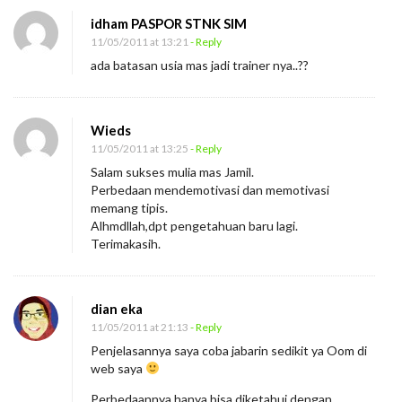
e
idham PASPOR STNK SIM
r
11/05/2011 at 13:21
- Reply
m
ada batasan usia mas jadi trainer nya..??
a
r
Wieds
t
11/05/2011 at 13:25
- Reply
a
Salam sukses mulia mas Jamil.
b
Perbedaan mendemotivasi dan memotivasi
memang tipis.
a
Alhmdllah,dpt pengetahuan baru lagi.
t
Terimakasih.
dian eka
11/05/2011 at 21:13
- Reply
Penjelasannya saya coba jabarin sedikit ya Oom di
web saya
Perbedaannya hanya bisa diketahui dengan