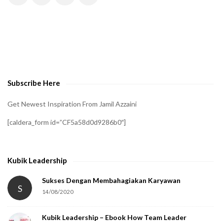
H
A
t
o
v
e
Subscribe Here
r
i
Get Newest Inspiration From Jamil Azzaini
f
[caldera_form id=”CF5a58d0d9286b0″]
y
t
h
Kubik Leadership
a
t
Sukses Dengan Membahagiakan Karyawan
S
14/08/2020
y
o
Kubik Leadership – Ebook How Team Leader
u