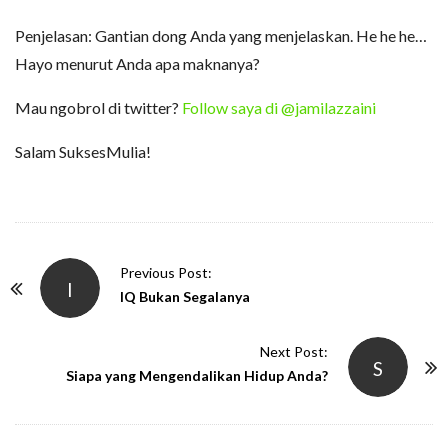
Penjelasan: Gantian dong Anda yang menjelaskan. He he he…
Hayo menurut Anda apa maknanya?
Mau ngobrol di twitter?
Follow saya di @jamilazzaini
Salam SuksesMulia!
P
Previous Post:
I
o
IQ Bukan Segalanya
s
t
Next Post:
S
N
Siapa yang Mengendalikan Hidup Anda?
a
v