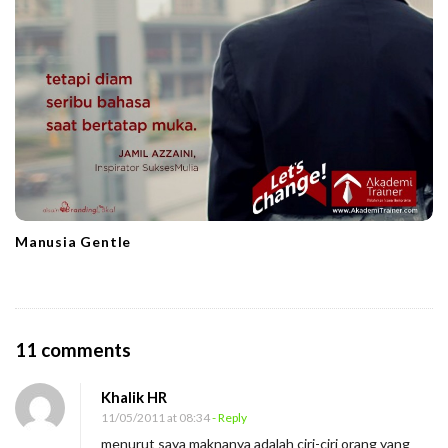
Manusia Gentle
O
11 comments
n
Khalik HR
J
11/05/2011 at 08:34
- Reply
a
menurut saya maknanya adalah ciri-ciri orang yang