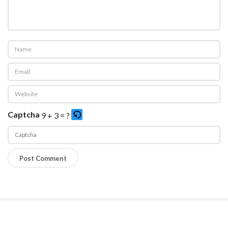
Captcha
9 + 3 = ?
P
l
e
a
s
e