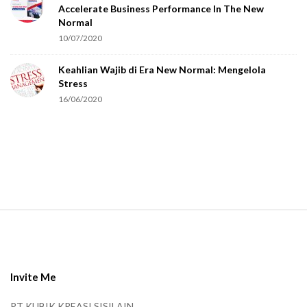
Accelerate Business Performance In The New
a
Normal
r
10/07/2020
e
Keahlian Wajib di Era New Normal: Mengelola
h
Stress
u
16/06/2020
m
a
n
.
S
i
t
e
Invite Me
F
PT KUBIK KREASI SISILAIN