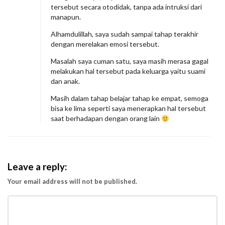
tersebut secara otodidak, tanpa ada intruksi dari
l
manapun.
a
Alhamdulillah, saya sudah sampai tahap terakhir
h
dengan merelakan emosi tersebut.
L
Masalah saya cuman satu, saya masih merasa gagal
e
melakukan hal tersebut pada keluarga yaitu suami
a
dan anak.
d
Masih dalam tahap belajar tahap ke empat, semoga
e
bisa ke lima seperti saya menerapkan hal tersebut
r
saat berhadapan dengan orang lain
y
a
n
Leave a reply:
g
Your email address will not be published.
E
m
o