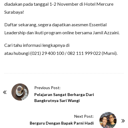
diadakan pada tanggal 1-2 November di Hotel Mercure
Surabaya!
Daftar sekarang, segera dapatkan asesmen Essential
Leadership dan ikuti program online bersama Jamil Azzaini.
Cari tahu informasi lengkapnya di
atau hubungi (021) 29 400 100 / 082 111 999 022 (Murni).
P
Previous Post:
o
Pelajaran Sangat Berharga Dari
Bangkrutnya Sari Wangi
s
t
Next Post:
N
Berguru Dengan Bapak Parni Hadi
a