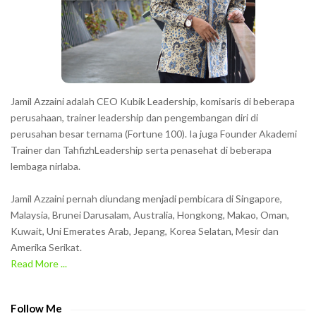
t
e
r
s
s
h
Jamil Azzaini adalah CEO Kubik Leadership, komisaris di beberapa
o
perusahaan, trainer leadership dan pengembangan diri di
w
perusahan besar ternama (Fortune 100). Ia juga Founder Akademi
Trainer dan TahfizhLeadership serta penasehat di beberapa
n
lembaga nirlaba.
i
n
Jamil Azzaini pernah diundang menjadi pembicara di Singapore,
t
Malaysia, Brunei Darusalam, Australia, Hongkong, Makao, Oman,
h
Kuwait, Uni Emerates Arab, Jepang, Korea Selatan, Mesir dan
Amerika Serikat.
e
Read More ...
C
A
P
Follow Me