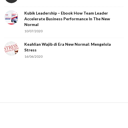
o
Kubik Leadership – Ebook How Team Leader
u
Accelerate Business Performance In The New
a
Normal
r
10/07/2020
e
Keahlian Wajib di Era New Normal: Mengelola
h
Stress
u
16/06/2020
m
a
n
.
S
i
t