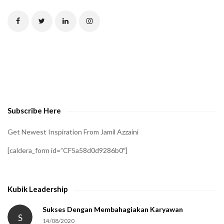
T
C
H
A
t
o
v
e
Subscribe Here
r
i
Get Newest Inspiration From Jamil Azzaini
f
[caldera_form id=”CF5a58d0d9286b0″]
y
t
h
Kubik Leadership
a
t
Sukses Dengan Membahagiakan Karyawan
S
14/08/2020
y