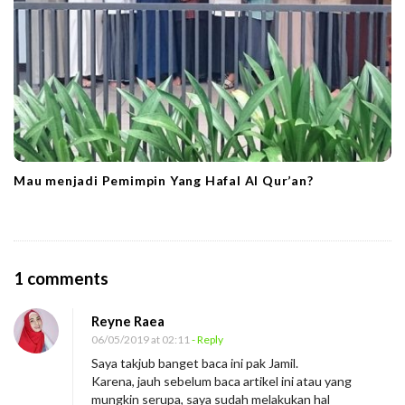
Mau menjadi Pemimpin Yang Hafal Al Qur’an?
O
1 comments
n
Reyne Raea
J
06/05/2019 at 02:11
- Reply
a
Saya takjub banget baca ini pak Jamil.
d
Karena, jauh sebelum baca artikel ini atau yang
i
mungkin serupa, saya sudah melakukan hal