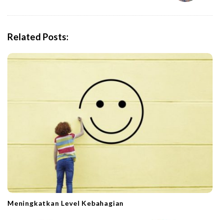
v
i
g
Related Posts:
a
t
i
o
n
Meningkatkan Level Kebahagian