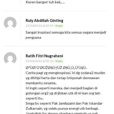
Keren banget tuh kek,….
Ruly Abdillah Ginting
22/04/2012 at 07:25
- Reply
Sangat inspirasi semoga kita semua segara menjadi
penguasa
Ratih Fitri Nugraheni
23/04/2012 at 05:10
- Reply
Ø³ÙØ¨Ù’Ø­ÙŽØ§Ù†ÙŽ Ø§Ù„Ù„Ù‘Ù‡Ù..
Cerita pagi yg menginspirasi, Iri dg sodara2 muslim
yg dititipi harta dan tetap istiqomah dermawan
membantu sesama..
Iri ingin seperti mereka, dan menjadi bagian dr
golongan org2 yg di ijinkan utk di-iri-kan org lain
seperti itu..
Smga bs seperti Pak Jamilazaini dan Pak Iskandar
Zulkarnain, yg selalu punya energi utk berbagi..
Jazakalloh for always sharing n reminds us pak