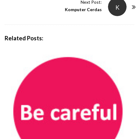
t
Next Post:
K
N
Komputer Cerdas
a
v
i
Related Posts:
g
a
t
i
o
n