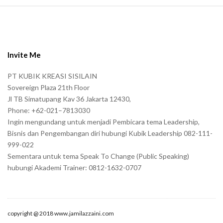
S
i
t
e
Invite Me
F
PT KUBIK KREASI SISILAIN
o
Sovereign Plaza 21th Floor
o
Jl TB Simatupang Kav 36 Jakarta 12430,
t
Phone: +62-021–7813030
e
Ingin mengundang untuk menjadi Pembicara tema Leadership,
r
Bisnis dan Pengembangan diri hubungi Kubik Leadership 082-111-
999-022
Sementara untuk tema Speak To Change (Public Speaking)
hubungi Akademi Trainer: 0812-1632-0707
copyright @ 2018 www.jamilazzaini.com