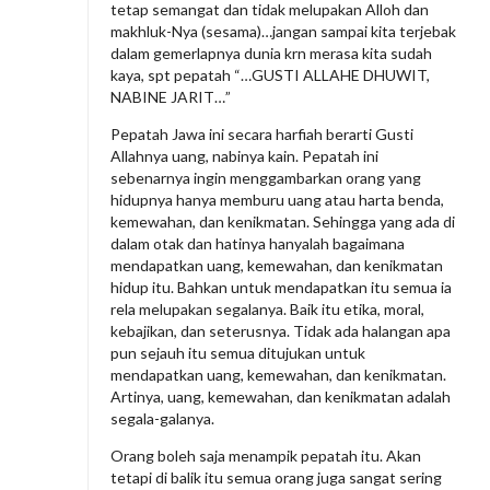
i
tetap semangat dan tidak melupakan Alloh dan
n
makhluk-Nya (sesama)…jangan sampai kita terjebak
dalam gemerlapnya dunia krn merasa kita sudah
P
kaya, spt pepatah “…GUSTI ALLAHE DHUWIT,
e
NABINE JARIT…”
n
Pepatah Jawa ini secara harfiah berarti Gusti
g
Allahnya uang, nabinya kain. Pepatah ini
u
sebenarnya ingin menggambarkan orang yang
hidupnya hanya memburu uang atau harta benda,
s
kemewahan, dan kenikmatan. Sehingga yang ada di
a
dalam otak dan hatinya hanyalah bagaimana
mendapatkan uang, kemewahan, dan kenikmatan
h
hidup itu. Bahkan untuk mendapatkan itu semua ia
a
rela melupakan segalanya. Baik itu etika, moral,
S
kebajikan, dan seterusnya. Tidak ada halangan apa
pun sejauh itu semua ditujukan untuk
u
mendapatkan uang, kemewahan, dan kenikmatan.
k
Artinya, uang, kemewahan, dan kenikmatan adalah
s
segala-galanya.
e
Orang boleh saja menampik pepatah itu. Akan
s
tetapi di balik itu semua orang juga sangat sering