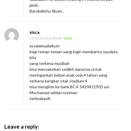
jamil..
Barokallohu fikum..
sisca
11/12/2015 at 00:04
- Reply
assalamualaikum
bagi teman teman yang ingin membantu saudata
kita
yang terkena musibah
bisa menyalurkan sedikit dananya untuk
meringankan beban anak usia 4 tahun yang
terkena kangker otak stadium 4
bisa mengirim ke bank BCA 5420411903 a/n
Mochamad wildan nuriman
terimakasih
Leave a reply: