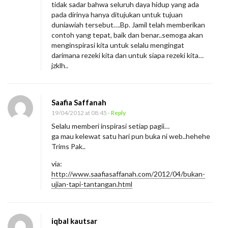
tidak sadar bahwa seluruh daya hidup yang ada
M
pada dirinya hanya ditujukan untuk tujuan
u
duniawiah tersebut….Bp. Jamil telah memberikan
l
contoh yang tepat, baik dan benar..semoga akan
menginspirasi kita untuk selalu mengingat
i
darimana rezeki kita dan untuk siapa rezeki kita…
a
jzklh..
Saafia Saffanah
19/04/2012 at 08:45
- Reply
Selalu memberi inspirasi setiap pagii…
ga mau kelewat satu hari pun buka ni web..hehehe
Trims Pak..
via:
http://www.saafiasaffanah.com/2012/04/bukan-
ujian-tapi-tantangan.html
iqbal kautsar