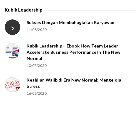
h
Kubik Leadership
a
t
Sukses Dengan Membahagiakan Karyawan
S
14/08/2020
y
o
Kubik Leadership – Ebook How Team Leader
u
Accelerate Business Performance In The New
a
Normal
r
10/07/2020
e
Keahlian Wajib di Era New Normal: Mengelola
h
Stress
u
16/06/2020
m
a
n
.