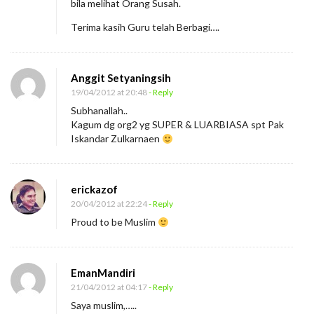
bila melihat Orang Susah.
Terima kasih Guru telah Berbagi….
Anggit Setyaningsih
19/04/2012 at 20:48
- Reply
Subhanallah..
Kagum dg org2 yg SUPER & LUARBIASA spt Pak
Iskandar Zulkarnaen
erickazof
20/04/2012 at 22:24
- Reply
Proud to be Muslim
EmanMandiri
21/04/2012 at 04:17
- Reply
Saya muslim,…..