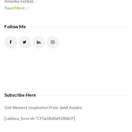
Amerika Serikat.
e
Read More ...
C
A
P
Follow Me
T
C
H
A
t
o
v
e
Subscribe Here
r
i
Get Newest Inspiration From Jamil Azzaini
f
[caldera_form id=”CF5a58d0d9286b0″]
y
t