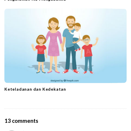
Keteladanan dan Kedekatan
O
13 comments
n