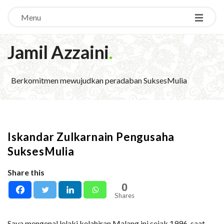
Menu
Jamil Azzaini
.
Berkomitmen mewujudkan peradaban SuksesMulia
Iskandar Zulkarnain Pengusaha
SuksesMulia
Share this
0
Shares
Saya mengenal lelaki kelahiran Malang ini sejak 1996, saat