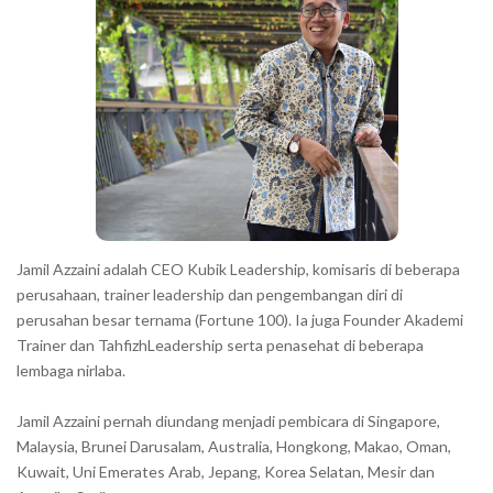
r
a
c
t
e
r
s
s
h
Jamil Azzaini adalah CEO Kubik Leadership, komisaris di beberapa
o
perusahaan, trainer leadership dan pengembangan diri di
w
perusahan besar ternama (Fortune 100). Ia juga Founder Akademi
Trainer dan TahfizhLeadership serta penasehat di beberapa
n
lembaga nirlaba.
i
n
Jamil Azzaini pernah diundang menjadi pembicara di Singapore,
t
Malaysia, Brunei Darusalam, Australia, Hongkong, Makao, Oman,
h
Kuwait, Uni Emerates Arab, Jepang, Korea Selatan, Mesir dan