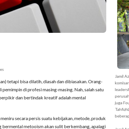
r
es
Jamil A
an) tetapi bisa dilatih, diasah dan dibiasakan. Orang-
komisar
i pemimpin di profesi masing-masing. Nah, salah satu
leaders
perusah
 berpikir dan bertindak kreatif adalah mental
juga Fo
Tahfizh
beberap
eniru secara persis suatu kebijakan, metode, produk
ang bermental metooism akan sulit berkembang, apalagi