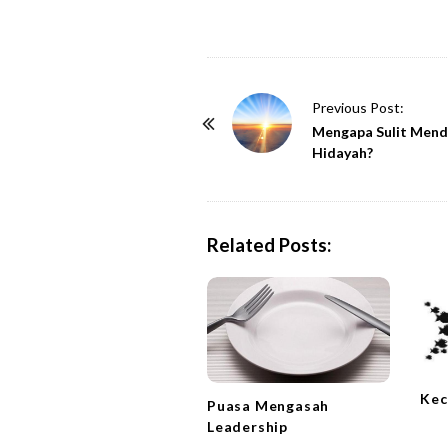
P
Previous Post:
o
Mengapa Sulit Men
Hidayah?
s
t
N
a
Related Posts:
v
i
g
a
t
Kec
i
Puasa Mengasah
o
Leadership