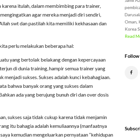
Jamil A
h karena itulah, dalam membimbing para trainer,
pembica
 mengingatkan agar mereka menjadi diri sendiri,
Darusal
Oman, K
 Allah swt dan pastilah kita memiliki kekhasaan dan
Korea S
Read Mo
kita perlu melakukan beberapa hal:
Follow
uatu yang bertolak belakang dengan kepercayaan
terjun di dunia training, hampir semua trainer yang
k menjadi sukses. Sukses adalah kunci kebahagiaan.
data bahwa banyak orang yang sukses dalam
 Bahkan ada yang berujung bunuh diri dan over dosis
an, sukses saja tidak cukup karena tidak menjamin
ang itu bahagia adalah kemuliaannya (manfaatnya
Subscr
tu, saya kemudian mengeluarkan pernyataan “kehidupan