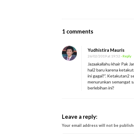
n
O
1 comments
n
H
Yudhistira Mauris
i
26/02/2019 at 19:52
- Reply
n
Jazaakallahu khair Pak J
hal2 baru karena ketakut
d
ini gagal?”. Ketakutan2 s
a
menurunkan semangat say
r
berlebihan ini?
i
M
e
Leave a reply:
t
Your email address will not be publish
o