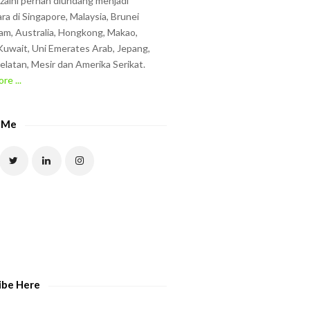
zzaini pernah diundang menjadi
ra di Singapore, Malaysia, Brunei
am, Australia, Hongkong, Makao,
uwait, Uni Emerates Arab, Jepang,
elatan, Mesir dan Amerika Serikat.
re ...
 Me
ibe Here