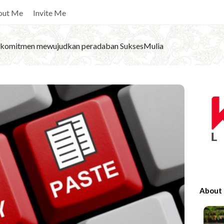
out Me
Invite Me
komitmen mewujudkan peradaban SuksesMulia
S
i
t
e
S
i
d
e
About
b
a