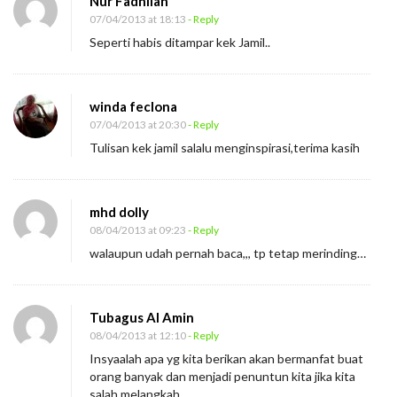
Nur Fadhilah
07/04/2013 at 18:13
- Reply
Seperti habis ditampar kek Jamil..
winda feclona
07/04/2013 at 20:30
- Reply
Tulisan kek jamil salalu menginspirasi,terima kasih
mhd dolly
08/04/2013 at 09:23
- Reply
walaupun udah pernah baca,,, tp tetap merinding…
Tubagus Al Amin
08/04/2013 at 12:10
- Reply
Insyaalah apa yg kita berikan akan bermanfat buat
orang banyak dan menjadi penuntun kita jika kita
salah melangkah.