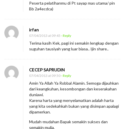
Peserta pelatihanmu di Pt sayap mas utama/ pin
m
Bb 2a4ecdca)
u
M
irfan
e
07/04/2013 at 09:45
- Reply
n
Terima kasih Kek, pagi ini semakin lengkap dengan
y
suguhan tausiyah yang luar biasa.. Ijin share..
e
l
a
CECEP SAPRUDIN
07/04/2013 at 09:50
- Reply
m
Amin Ya Allah Ya Robbal Alamin. Semoga dijauhkan
a
dari keangkuhan, kesombongan dan keserakahan
t
duniawi.
k
Karena harta yang menyelamatkan adalah harta
yang kita sedekahkah bukan yang disimpan apalagi
a
dipamerkan.
n
Mudah-mudahan Bapak semakin sukses dan
m
semakin mulia.