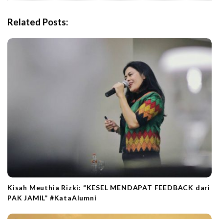
v
i
Related Posts:
g
a
t
i
o
n
Kisah Meuthia Rizki: “KESEL MENDAPAT FEEDBACK dari
PAK JAMIL” #KataAlumni