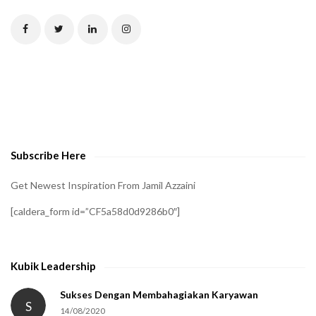
T
C
H
A
t
o
v
e
Subscribe Here
r
i
Get Newest Inspiration From Jamil Azzaini
f
[caldera_form id=”CF5a58d0d9286b0″]
y
t
h
Kubik Leadership
a
t
Sukses Dengan Membahagiakan Karyawan
S
14/08/2020
y