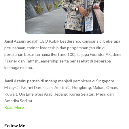
e
r
s
s
h
Jamil Azzaini adalah CEO Kubik Leadership, komisaris di beberapa
o
perusahaan, trainer leadership dan pengembangan diri di
w
perusahan besar ternama (Fortune 100). Ia juga Founder Akademi
Trainer dan TahfizhLeadership serta penasehat di beberapa
n
lembaga nirlaba.
i
n
Jamil Azzaini pernah diundang menjadi pembicara di Singapore,
t
Malaysia, Brunei Darusalam, Australia, Hongkong, Makao, Oman,
h
Kuwait, Uni Emerates Arab, Jepang, Korea Selatan, Mesir dan
Amerika Serikat.
e
Read More ...
C
A
P
Follow Me