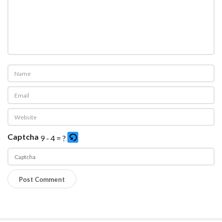
Captcha
9 - 4 = ?
P
l
e
a