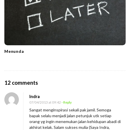
Menunda
O
12 comments
n
Indra
H
07/04/2013 at 09:42
- Reply
a
Sangat menginspirasi sekali pak jamil. Semoga
r
bapak selalu menjadi jalan petunjuk utk setiap
t
orang yg ingin menemukan jalan kehidupan abadi di
akhirat kelak. Salam sukses mulia (Saya Indra,
a