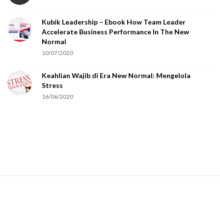
o
Kubik Leadership – Ebook How Team Leader
u
Accelerate Business Performance In The New
a
Normal
r
10/07/2020
e
Keahlian Wajib di Era New Normal: Mengelola
h
Stress
u
16/06/2020
m
a
n
.
S
i
t