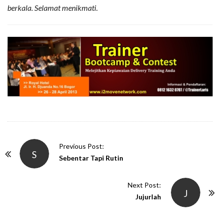
berkala. Selamat menikmati.
P
Previous Post:
S
o
Sebentar Tapi Rutin
s
t
Next Post:
J
N
Jujurlah
a