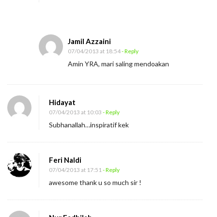
u
?
Jamil Azzaini
07/04/2013 at 18:54
- Reply
Amin YRA, mari saling mendoakan
Hidayat
07/04/2013 at 10:03
- Reply
Subhanallah…inspiratif kek
Feri Naldi
07/04/2013 at 17:51
- Reply
awesome thank u so much sir !