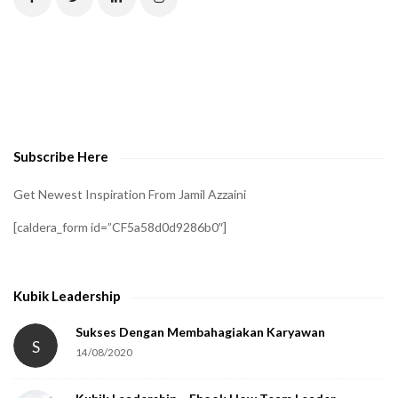
H
A
t
o
v
e
Subscribe Here
r
i
Get Newest Inspiration From Jamil Azzaini
f
[caldera_form id=”CF5a58d0d9286b0″]
y
t
h
Kubik Leadership
a
t
Sukses Dengan Membahagiakan Karyawan
S
14/08/2020
y
o