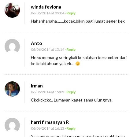
winda fevlona
06/06/2014 at 09:04
- Reply
Hahahhahaha…….kocak,bikin pagi jumat seger kek
Anto
06/06/2014 at 13:14
- Reply
He5x memang seringkali kesalahan bersumber dari
ketidaktahuan ya kek…
Irman
06/06/2014 at 15:05
- Reply
Ckckckckc.. Lumayan kaget sama ujungnya.
harri firmansyah R
06/06/2014 at 16:13
- Reply
Ya ampun ampe tahan napas pas baca terakhirnya…