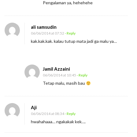
r
Pengalaman ya, hehehehe
b
a
i
ali samsudin
06/06/2014 at 07:52
- Reply
k
kak.kak.kak. kalau tutup mata jadi ga malu ya…
Jamil Azzaini
06/06/2014 at 10:45
- Reply
Tetap malu, masih bau
Aji
06/06/2014 at 08:34
- Reply
hwahahaaa… ngakakak kek….