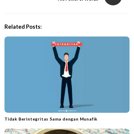
a
v
i
Related Posts:
g
a
t
i
o
n
Tidak Berintegritas Sama dengan Munafik