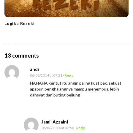
Logika Rezeki
O
13 comments
n
andi
H
06/06/2014 at 07:21
- Reply
a
HAHAHA kentut itu angin paling kuat pak, sekuat
d
apapun penghalangnya mampu menembus, lebih
i
dahsyat dari puting beliung_
a
h
T
Jamil Azzaini
e
06/06/2014 at 07:50
- Reply