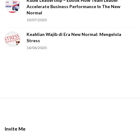
Kubik Leadership – Ebook How Team Leader
u
Accelerate Business Performance In The New
a
Normal
r
10/07/2020
e
Keahlian Wajib di Era New Normal: Mengelola
h
Stress
u
16/06/2020
m
a
n
.
S
i
t
e
Invite Me
F