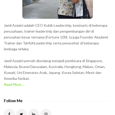
r
s
s
h
Jamil Azzaini adalah CEO Kubik Leadership, komisaris di beberapa
o
perusahaan, trainer leadership dan pengembangan diri di
w
perusahan besar ternama (Fortune 100). Ia juga Founder Akademi
Trainer dan TahfizhLeadership serta penasehat di beberapa
n
lembaga nirlaba.
i
n
Jamil Azzaini pernah diundang menjadi pembicara di Singapore,
t
Malaysia, Brunei Darusalam, Australia, Hongkong, Makao, Oman,
h
Kuwait, Uni Emerates Arab, Jepang, Korea Selatan, Mesir dan
Amerika Serikat.
e
Read More ...
C
A
P
Follow Me
T
C