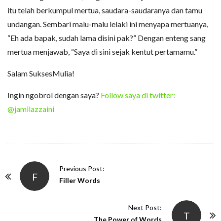
itu telah berkumpul mertua, saudara-saudaranya dan tamu
undangan. Sembari malu-malu lelaki ini menyapa mertuanya,
“Eh ada bapak, sudah lama disini pak?” Dengan enteng sang
mertua menjawab, “Saya di sini sejak kentut pertamamu.”
Salam SuksesMulia!
Ingin ngobrol dengan saya?
Follow saya di twitter:
@jamilazzaini
P
Previous Post:
F
o
Filler Words
s
t
Next Post:
T
N
The Power of Words