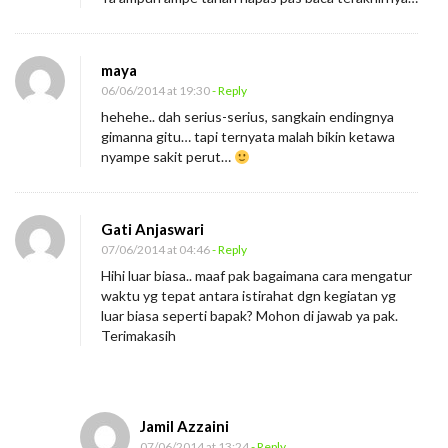
maya
06/06/2014 at 19:30
- Reply
hehehe.. dah serius-serius, sangkain endingnya
gimanna gitu… tapi ternyata malah bikin ketawa
nyampe sakit perut…
Gati Anjaswari
07/06/2014 at 04:46
- Reply
Hihi luar biasa.. maaf pak bagaimana cara mengatur
waktu yg tepat antara istirahat dgn kegiatan yg
luar biasa seperti bapak? Mohon di jawab ya pak.
Terimakasih
Jamil Azzaini
07/06/2014 at 13:24
- Reply