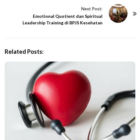
t
Next Post:
N
Emotional Quotient dan Spiritual
Leadership Training di BPJS Kesehatan
a
v
i
g
Related Posts:
a
t
i
o
n