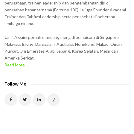
o
perusahaan, trainer leadership dan pengembangan diri di
w
perusahan besar ternama (Fortune 100). Ia juga Founder Akademi
Trainer dan TahfizhLeadership serta penasehat di beberapa
n
lembaga nirlaba.
i
n
Jamil Azzaini pernah diundang menjadi pembicara di Singapore,
t
Malaysia, Brunei Darusalam, Australia, Hongkong, Makao, Oman,
h
Kuwait, Uni Emerates Arab, Jepang, Korea Selatan, Mesir dan
Amerika Serikat.
e
Read More ...
C
A
P
Follow Me
T
C
H
A
t
o