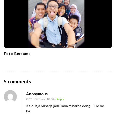
Foto Bersama
O
5 comments
n
Anonymous
G
07/10/2016 at 10:04
- Reply
u
Kalo Jaja Miharja jadi Haha miharha dong … He he
n
he