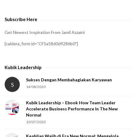
v
e
Subscribe Here
r
i
Get Newest Inspiration From Jamil Azzaini
f
[caldera_form id=”CF5a58d0d9286b0″]
y
t
h
Kubik Leadership
a
t
Sukses Dengan Membahagiakan Karyawan
S
14/08/2020
y
o
Kubik Leadership – Ebook How Team Leader
u
Accelerate Business Performance In The New
a
Normal
r
10/07/2020
e
Keahlian Wajib di Era New Normal: Mengelola
h