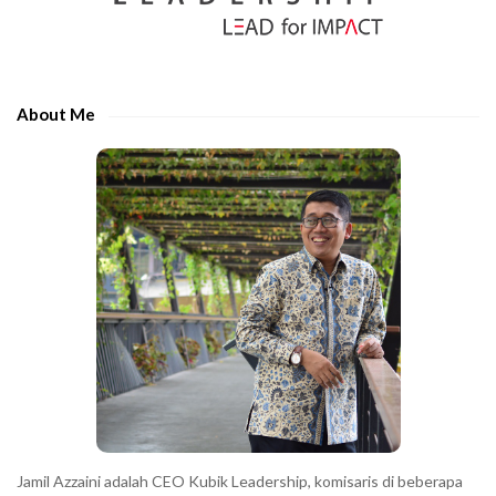
S
r
i
t
d
h
e
e
About Me
b
c
a
h
r
a
r
a
c
t
e
r
s
s
h
Jamil Azzaini adalah CEO Kubik Leadership, komisaris di beberapa