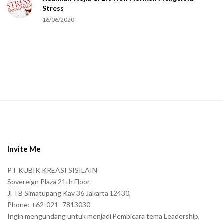
Stress
u
16/06/2020
m
a
n
.
S
i
t
e
Invite Me
F
PT KUBIK KREASI SISILAIN
o
Sovereign Plaza 21th Floor
o
Jl TB Simatupang Kav 36 Jakarta 12430,
t
Phone: +62-021–7813030
e
Ingin mengundang untuk menjadi Pembicara tema Leadership,