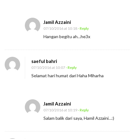
a
k
a
Jamil Azzaini
n
07/10/2016 at 10:18
- Reply
K
Hangan begitu ah…he3x
a
t
a
saeful bahri
Y
07/10/2016 at 10:07
- Reply
a
Selamat hari humat dari Haha Miharha
n
g
T
Jamil Azzaini
e
07/10/2016 at 10:19
- Reply
p
Salam balik dari saya, Hamil Azzaini…:)
a
t