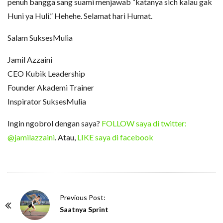
penuh bangga sang suami menjawab “katanya sich kalau gak
Huni ya Huli.” Hehehe. Selamat hari Humat.
Salam SuksesMulia
Jamil Azzaini
CEO Kubik Leadership
Founder Akademi Trainer
Inspirator SuksesMulia
Ingin ngobrol dengan saya?
FOLLOW saya di twitter:
@jamilazzaini
. Atau,
LIKE saya di facebook
P
Previous Post:
o
Saatnya Sprint
s