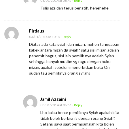
08/01/2014 at 06:47
- Reply
Tulis aza dan terus berlatih, hehehehe
Firdaus
03/01/2014 at 10:07
- Reply
Diatas ada kata syiah dan mizan, mohon tanggapan
kakek antara mizan dg syiah? satu sisi mizan adalah
penerbit bagus, sisi lain pemilik nya adalah Syiah.
sehingga banyak muslim yg ragu dengan buku
mizan, apakah sebelum menerbitkan buku On
sudah tau pemiliknya orang syi’ah?
Jamil Azzaini
08/01/2014 at 06:51
- Reply
Lho kalau benar pemiliknya Syiah apakah kita
tidak boleh berbisnis dengan orang Syiah?
Setahu saya saat bermuamalah kita boleh