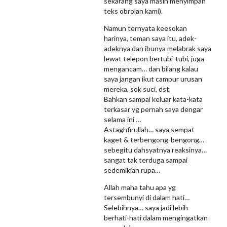
sekarang saya masih menyimpan
teks obrolan kami).
Namun ternyata keesokan
harinya, teman saya itu, adek-
adeknya dan ibunya melabrak saya
lewat telepon bertubi-tubi, juga
mengancam… dan bilang kalau
saya jangan ikut campur urusan
mereka, sok suci, dst,
Bahkan sampai keluar kata-kata
terkasar yg pernah saya dengar
selama ini …
Astaghfirullah… saya sempat
kaget & terbengong-bengong…
sebegitu dahsyatnya reaksinya…
sangat tak terduga sampai
sedemikian rupa…
Allah maha tahu apa yg
tersembunyi di dalam hati…
Selebihnya… saya jadi lebih
berhati-hati dalam mengingatkan