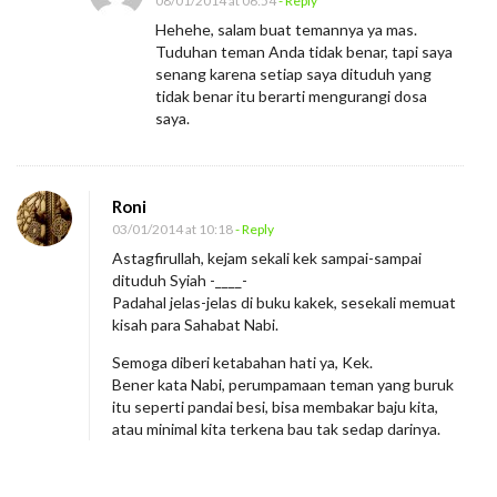
08/01/2014 at 06:54
- Reply
Hehehe, salam buat temannya ya mas.
Tuduhan teman Anda tidak benar, tapi saya
senang karena setiap saya dituduh yang
tidak benar itu berarti mengurangi dosa
saya.
Roni
03/01/2014 at 10:18
- Reply
Astagfirullah, kejam sekali kek sampai-sampai
dituduh Syiah -____-
Padahal jelas-jelas di buku kakek, sesekali memuat
kisah para Sahabat Nabi.
Semoga diberi ketabahan hati ya, Kek.
Bener kata Nabi, perumpamaan teman yang buruk
itu seperti pandai besi, bisa membakar baju kita,
atau minimal kita terkena bau tak sedap darinya.