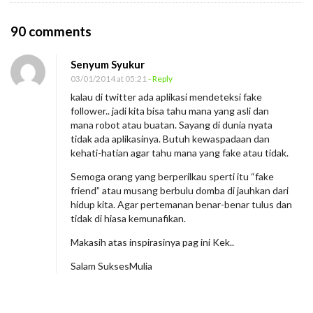
O
90 comments
n
Senyum Syukur
F
03/01/2014 at 05:21
- Reply
a
kalau di twitter ada aplikasi mendeteksi fake
k
follower.. jadi kita bisa tahu mana yang asli dan
e
mana robot atau buatan. Sayang di dunia nyata
tidak ada aplikasinya. Butuh kewaspadaan dan
F
kehati-hatian agar tahu mana yang fake atau tidak.
r
Semoga orang yang berperilkau sperti itu “fake
i
friend” atau musang berbulu domba di jauhkan dari
e
hidup kita. Agar pertemanan benar-benar tulus dan
n
tidak di hiasa kemunafikan.
d
Makasih atas inspirasinya pag ini Kek..
Salam SuksesMulia