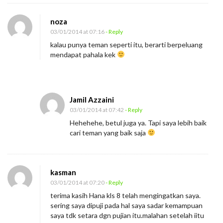
noza
03/01/2014 at 07:16
- Reply
kalau punya teman seperti itu, berarti berpeluang
mendapat pahala kek
Jamil Azzaini
03/01/2014 at 07:42
- Reply
Hehehehe, betul juga ya. Tapi saya lebih baik
cari teman yang baik saja
kasman
03/01/2014 at 07:20
- Reply
terima kasih Hana kls 8 telah mengingatkan saya.
sering saya dipuji pada hal saya sadar kemampuan
saya tdk setara dgn pujian itu.malahan setelah iitu