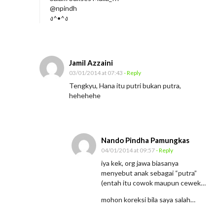
@npindh
ง^•^ง
Jamil Azzaini
03/01/2014 at 07:43
- Reply
Tengkyu, Hana itu putri bukan putra,
hehehehe
Nando Pindha Pamungkas
04/01/2014 at 09:57
- Reply
iya kek, org jawa biasanya
menyebut anak sebagai “putra”
(entah itu cowok maupun cewek…
mohon koreksi bila saya salah…