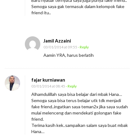
Baru nyadar ternyata saya juga punya fake friend..
Semoga saya gak termasuk dalam kelompok fake
friend itu..
Jamil Azzaini
03/01/2014 at 09:55
- Reply
Aamin YRA, harus berlatih
fajar kurniawan
03/01/2014 at 08:45
- Reply
Alhamdulillah saya bisa belajar dari mbak Hana…
Semoga saya bisa terus belajar utk tdk menjadi
fake friend..ingatkan saya teman2x jika saya sudah
mulai melenceng dan mendekati golongan fake
friend.
Terima kasih kek..sampaikan salam saya buat mbak
Hana…