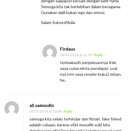
dengan siapapun kecuali dengan kafir harbi.
Semoga kita tak berlebihan dalam beragama.
Gunakan dalil bukan ego dan emosi.
Salam SuksesMulia
Firdaus
08/01/2014 at 11:19
- Reply
terimakasih penjelasannya Kek,
saya cuma minta pendapat, soal
nya istri saya reseler buku2 mizan,
he..
ali samsudin
03/01/2014 at 10:08
- Reply
semoga kita selalu terhindar dari fitnah. fake friend
adalah cobaan, karena sifat munafik sulit kita
deteksi tapi sifat2nya bisa kita ketahui sesuai yang