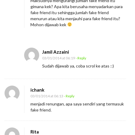
Maksudnya mengurangi jumlah fake friend itu
gimana kek? Apa kita berusaha menyadarkan para
fake friend itu sehingga jumlah fake friend
menurun atau kita menjauhi para fake friend itu?
Mohon dijawab kek
Jamil Azzaini
03/01/2014 at 06:19
- Reply
Sudah dijawab ya, coba scrol ke atas ::)
ichank
03/01/2014 at 06:13
- Reply
menjadi renungan, apa saya sendiri yang termasuk
fake friend.
Rita