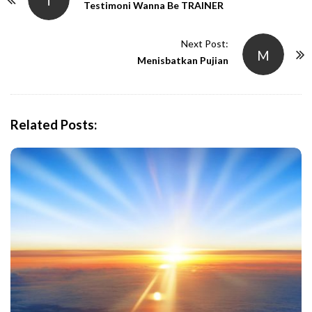
T
o
Testimoni Wanna Be TRAINER
s
t
Next Post:
M
N
Menisbatkan Pujian
a
v
i
Related Posts:
g
a
t
i
o
n