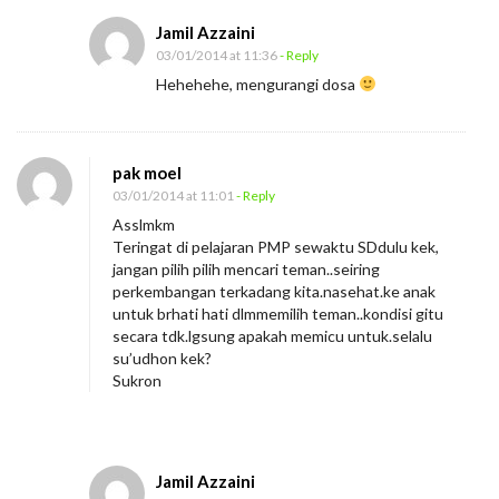
Jamil Azzaini
03/01/2014 at 11:36
- Reply
Hehehehe, mengurangi dosa
pak moel
03/01/2014 at 11:01
- Reply
Asslmkm
Teringat di pelajaran PMP sewaktu SDdulu kek,
jangan pilih pilih mencari teman..seiring
perkembangan terkadang kita.nasehat.ke anak
untuk brhati hati dlmmemilih teman..kondisi gitu
secara tdk.lgsung apakah memicu untuk.selalu
su’udhon kek?
Sukron
Jamil Azzaini