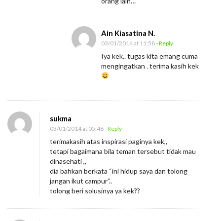
orang lain…
Ain Kiasatina N.
03/01/2014 at 11:58
- Reply
Iya kek.. tugas kita emang cuma
mengingatkan . terima kasih kek
sukma
03/01/2014 at 05:46
- Reply
terimakasih atas inspirasi paginya kek,,
tetapi bagaimana bila teman tersebut tidak mau
dinasehati ,,
dia bahkan berkata “ini hidup saya dan tolong
jangan ikut campur”..
tolong beri solusinya ya kek??