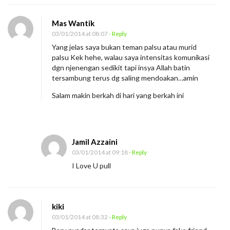
Mas Wantik
03/01/2014 at 08:07
- Reply
Yang jelas saya bukan teman palsu atau murid
palsu Kek hehe, walau saya intensitas komunikasi
dgn njenengan sedikit tapi insya Allah batin
tersambung terus dg saling mendoakan…amin
Salam makin berkah di hari yang berkah ini
Jamil Azzaini
03/01/2014 at 09:18
- Reply
I Love U pull
kiki
03/01/2014 at 08:32
- Reply