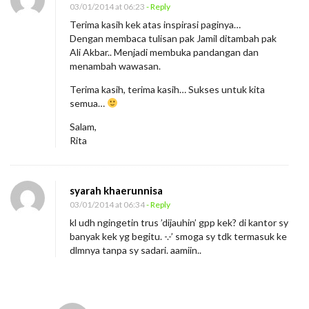
03/01/2014 at 06:23
- Reply
Terima kasih kek atas inspirasi paginya…
Dengan membaca tulisan pak Jamil ditambah pak
Ali Akbar.. Menjadi membuka pandangan dan
menambah wawasan.
Terima kasih, terima kasih… Sukses untuk kita
semua…
Salam,
Rita
syarah khaerunnisa
03/01/2014 at 06:34
- Reply
kl udh ngingetin trus ’dijauhin’ gpp kek? di kantor sy
banyak kek yg begitu. -.-’ smoga sy tdk termasuk ke
dlmnya tanpa sy sadari. aamiin..