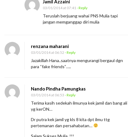
Jamil Azzaini
03/01/2014 at 07:41
- Reply
Teruslah berjuang wahai PNS Mulia tapi
jangan memganggap diri mulia
renzana maharani
03/01/2014 at 06:52
- Reply
Jazakillah Hana..saatnya mengurangi bergaul dgn
para “fake friends”…..
Nando Pindha Pamungkas
03/01/2014 at 06:53
- Reply
Terima kasih sedekah ilmunya kek jamil dan bang ali
yg kerON…
Dr putra kek jamil yg kls 8 kita dpt ilmu ttg
pertemanan dan persahabatan…
Salam Sukses Mulia_!!!