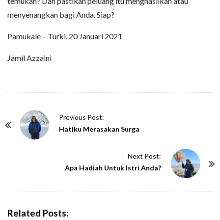
temukan? Dan pastikan peluang itu menghasilkan atau
menyenangkan bagi Anda. Siap?
Pamukale – Turki, 20 Januari 2021
Jamil Azzaini
P
Previous Post:
o
Hatiku Merasakan Surga
s
t
Next Post:
N
Apa Hadiah Untuk Istri Anda?
a
v
i
Related Posts: