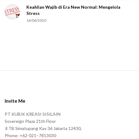
Keahlian Wajib di Era New Normal: Mengelola
h
Stress
u
16/06/2020
m
a
n
.
S
i
t
e
Invite Me
F
PT KUBIK KREASI SISILAIN
o
Sovereign Plaza 21th Floor
o
Jl TB Simatupang Kav 36 Jakarta 12430,
t
Phone: +62-021–7813030