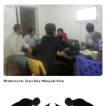
g
a
t
i
o
n
Website Ini, Dari Aku Menjadi Kita