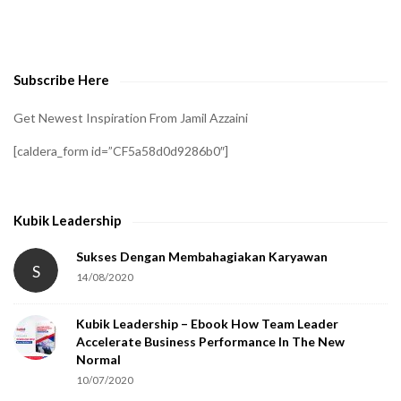
o
v
e
Subscribe Here
r
i
Get Newest Inspiration From Jamil Azzaini
f
[caldera_form id=”CF5a58d0d9286b0″]
y
t
h
Kubik Leadership
a
t
Sukses Dengan Membahagiakan Karyawan
S
14/08/2020
y
o
Kubik Leadership – Ebook How Team Leader
u
Accelerate Business Performance In The New
a
Normal
r
10/07/2020
e