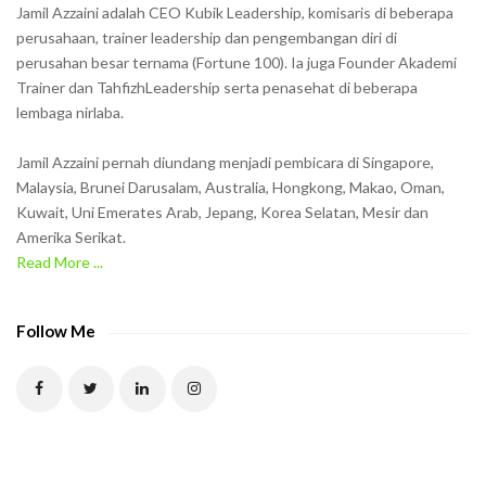
h
Jamil Azzaini adalah CEO Kubik Leadership, komisaris di beberapa
o
perusahaan, trainer leadership dan pengembangan diri di
w
perusahan besar ternama (Fortune 100). Ia juga Founder Akademi
Trainer dan TahfizhLeadership serta penasehat di beberapa
n
lembaga nirlaba.
i
n
Jamil Azzaini pernah diundang menjadi pembicara di Singapore,
t
Malaysia, Brunei Darusalam, Australia, Hongkong, Makao, Oman,
h
Kuwait, Uni Emerates Arab, Jepang, Korea Selatan, Mesir dan
Amerika Serikat.
e
Read More ...
C
A
P
Follow Me
T
C
H
A
t