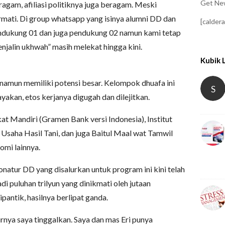
Get New
ragam, afiliasi politiknya juga beragam. Meski
mati. Di group whatsapp yang isinya alumni DD dan
[calder
pendukung 01 dan juga pendukung 02 namun kami tetap
enjalin ukhwah” masih melekat hingga kini.
Kubik 
namun memiliki potensi besar. Kelompok dhuafa ini
S
ayakan, etos kerjanya digugah dan dilejitkan.
t Mandiri (Gramen Bank versi Indonesia), Institut
Usaha Hasil Tani, dan juga Baitul Maal wat Tamwil
mi lainnya.
onatur DD yang disalurkan untuk program ini kini telah
 puluhan trilyun yang dinikmati oleh jutaan
ipantik, hasilnya berlipat ganda.
hirnya saya tinggalkan. Saya dan mas Eri punya