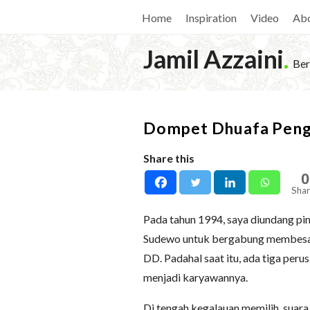
Home
Inspiration
Video
Ab
Jamil Azzaini
.
Ber
Dompet Dhuafa Pengu
Share this
0
Shar
Pada tahun 1994, saya diundang p
Sudewo untuk bergabung membesarka
DD. Padahal saat itu, ada tiga per
menjadi karyawannya.
Di tengah kegalauan memilih, suara 