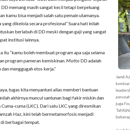
r
. DD memang masih sangat kecil tetapi berpeluang
n kamu bisa menjadi salah satu pemain utamanya.
yang dikelola secara profesional” Suara hati inilah
uskan berlabuh di DD meski dengan gaji yang sangat
at institusi lainnya.
ka itu “kamu boleh membuat program apa saja selama
ukan program pameran kemiskinan. Motto DD adalah
 dan menggugah etos kerja.”
Jamil A
komisar
aya, tugas kita menyantuni alias memberi bantuan
leaders
perusah
inilah akhirnya muncul santunan bagi fakir miskin dan
juga Fo
an Cuma-cuma (LKC). Dari satu LKC yang diresmikan
Tahfizh
Hamzah Haz, kini telah bermetamorfosis menjadi
beberap
di berbagai tempat.