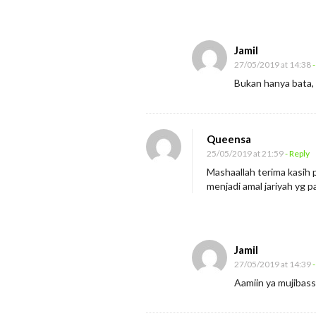
g
u
k
Jamil
i
27/05/2019 at 14:38
-
r
Bukan hanya bata, 
S
e
j
Queensa
25/05/2019 at 21:59
- Reply
a
Mashaallah terima kasih 
r
menjadi amal jariyah yg 
a
h
Jamil
27/05/2019 at 14:39
-
Aamiin ya mujibassa