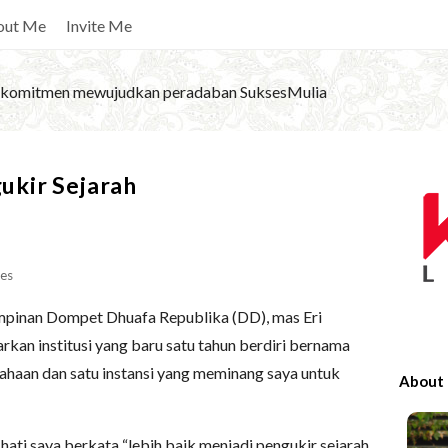
out Me
Invite Me
komitmen mewujudkan peradaban SuksesMulia
S
kir Sejarah
i
t
e
es
S
i
impinan Dompet Dhuafa Republika (DD), mas Eri
d
n institusi yang baru satu tahun berdiri bernama
e
usahaan dan satu instansi yang meminang saya untuk
About
b
a
hati saya berkata “lebih baik menjadi pengukir sejarah