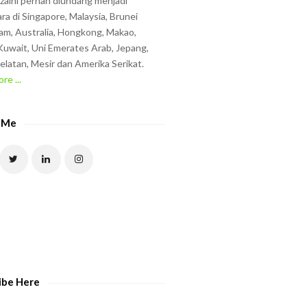
zzaini pernah diundang menjadi
ra di Singapore, Malaysia, Brunei
am, Australia, Hongkong, Makao,
uwait, Uni Emerates Arab, Jepang,
elatan, Mesir dan Amerika Serikat.
re ...
 Me
ibe Here