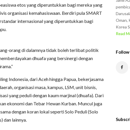
Jamil A
beasiswa etos yang diperuntukkan bagi mereka yang
pembica
ivis organisasi kemahasiswaan. Berdiri pula SMART
Darusal
Oman, K
standar internasional yang diperuntukkan bagi
Korea S
mpu.
Read Mo
ang-orang di dalamnya tidak boleh terlibat politik
Follow
 memberdayakan dhuafa yang bersinergi dengan
irama.”
iling Indonesia, dari Aceh hingga Papua, bekerjasama
aerah, organisasi masa, kampus, LSM, unit bisnis,
sasi yang peduli dengan kaum marjinal (dhuafa). Dari
dikan ekonomi dan Tebar Hewan Kurban. Muncul juga
ma dengan koran lokal seperti Solo Peduli (Solo
Subscr
 dan lainnya.