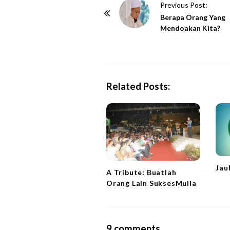
P
Previous Post:
o
Berapa Orang Yang
Mendoakan Kita?
s
t
N
a
Related Posts:
v
i
g
a
t
i
Jau
o
A Tribute: Buatlah
n
Orang Lain SuksesMulia
O
9 comments