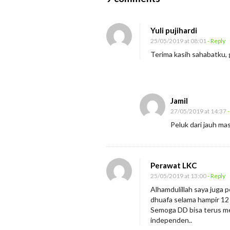
n
D
Yuli pujihardi
o
25/05/2019 at 08:01
- Reply
m
Terima kasih sahabatku, 
p
e
t
Jamil
D
27/05/2019 at 14:37
-
h
Peluk dari jauh ma
u
a
f
Perawat LKC
25/05/2019 at 13:00
- Reply
a
Alhamdulillah saya juga 
P
dhuafa selama hampir 12 
e
Semoga DD bisa terus me
n
independen..