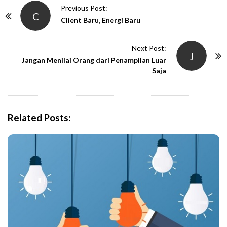
P
Previous Post:
C
o
Client Baru, Energi Baru
s
t
Next Post:
J
N
Jangan Menilai Orang dari Penampilan Luar
Saja
a
v
i
g
Related Posts:
a
t
i
o
n