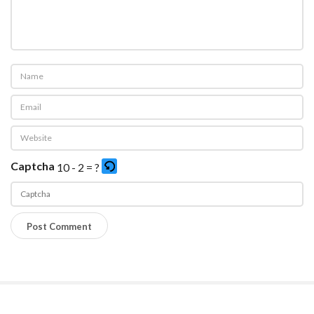
Captcha
10 - 2 = ?
P
l
e
a
s