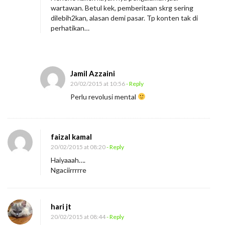
r
wartawan. Betul kek, pemberitaan skrg sering
i
dilebih2kan, alasan demi pasar. Tp konten tak di
perhatikan…
B
G
k
e
Jamil Azzaini
20/02/2015 at 10:56
- Reply
B
Perlu revolusi mental
H
faizal kamal
20/02/2015 at 08:20
- Reply
Haiyaaah….
Ngaciirrrrre
hari jt
20/02/2015 at 08:44
- Reply