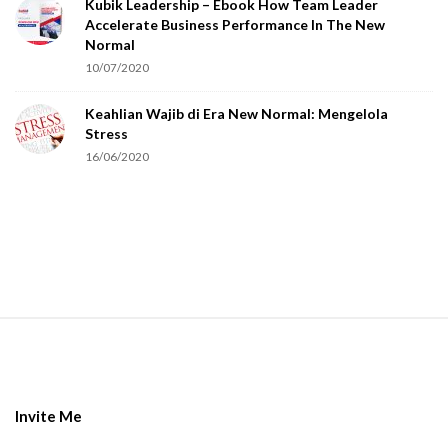
Kubik Leadership – Ebook How Team Leader
u
Accelerate Business Performance In The New
a
Normal
r
10/07/2020
e
Keahlian Wajib di Era New Normal: Mengelola
h
Stress
u
16/06/2020
m
a
n
.
S
i
t
e
Invite Me
F