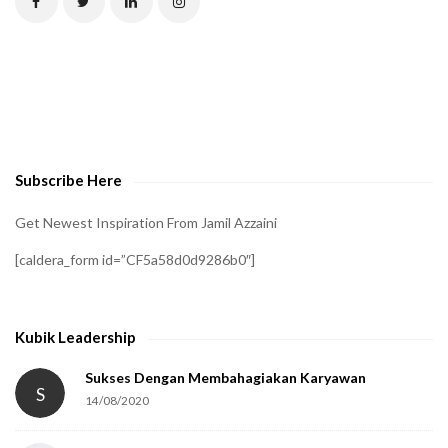
H
A
t
o
v
e
Subscribe Here
r
i
Get Newest Inspiration From Jamil Azzaini
f
[caldera_form id=”CF5a58d0d9286b0″]
y
t
h
Kubik Leadership
a
t
Sukses Dengan Membahagiakan Karyawan
S
14/08/2020
y
o