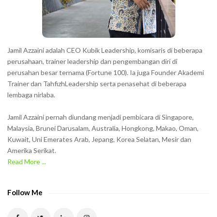
r
s
s
h
Jamil Azzaini adalah CEO Kubik Leadership, komisaris di beberapa
o
perusahaan, trainer leadership dan pengembangan diri di
w
perusahan besar ternama (Fortune 100). Ia juga Founder Akademi
Trainer dan TahfizhLeadership serta penasehat di beberapa
n
lembaga nirlaba.
i
n
Jamil Azzaini pernah diundang menjadi pembicara di Singapore,
t
Malaysia, Brunei Darusalam, Australia, Hongkong, Makao, Oman,
h
Kuwait, Uni Emerates Arab, Jepang, Korea Selatan, Mesir dan
Amerika Serikat.
e
Read More ...
C
A
P
Follow Me
T
C