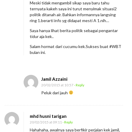
Meski tidak mengambil sikap saya baru tahu
ternyata kakeh saya ini turut menyimak situasi2
politik ditanah air. Bahkan informannya langsing
ring 1.berarti info yg didapat mesti A 1.nih…
Saya hanya lihat berita politik sebagai pengantar
tidur aja kek..
Salam hormat dari cucumu kek.Sukses buat #WBT
bulan ini.
Jamil Azzaini
20/02/2015 at 10:57
- Reply
Peluk dari jauh
mhd husni tarigan
20/02/2015 at 09:11
- Reply
Hahahaha, awalnya saya berfikir perjalan kek jamil,