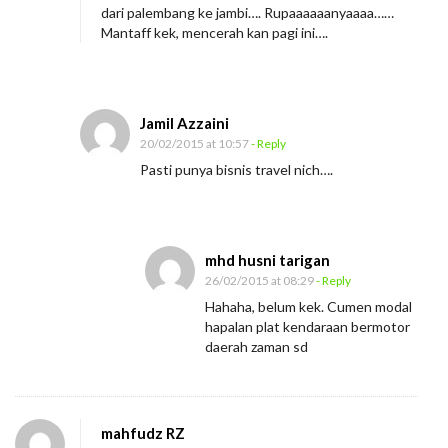
dari palembang ke jambi…. Rupaaaaaanyaaaa……
Mantaff kek, mencerah kan pagi ini….
Jamil Azzaini
20/02/2015 at 10:57
- Reply
Pasti punya bisnis travel nich….
mhd husni tarigan
26/02/2015 at 08:29
- Reply
Hahaha, belum kek. Cumen modal
hapalan plat kendaraan bermotor
daerah zaman sd
mahfudz RZ