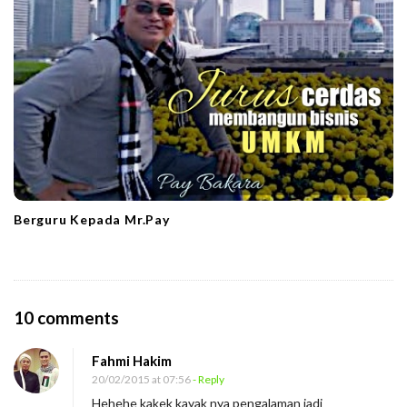
Berguru Kepada Mr.Pay
O
10 comments
n
Fahmi Hakim
D
20/02/2015 at 07:56
- Reply
a
Hehehe kakek kayak nya pengalaman jadi