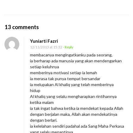
O
13 comments
n
Yuniarti Fazri
C
12/11/2013 at 15:32
- Reply
i
membacanya mengingatkanku pada seorang,
n
ia berharap ada manusia yang akan mendengarkan
t
setiap keluhnya
memberinya motivasi setiap ia lemah
a
ia merasa tak punya tempat bersandar
I
ia melupakan Al khaliq yang telah memberinya
t
hidup
Al khaliq yang selalu mengharapkan rintihannya
u
ketika malam
M
ia tak ingat bahwa ketika ia mendekat kepada Allah
dengan berjalan maka, Allah akan mendekatinya
e
dengan berlari.
l
ia kelelahan sendiri padahal ada Sang Maha Perkasa
e
yang selalu menantinya.