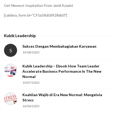
i
Get Newest Inspiration From Jamil Azzaini
f
[caldera_form id=”CF5a58d0d9286b0″]
y
t
h
Kubik Leadership
a
t
Sukses Dengan Membahagiakan Karyawan
S
14/08/2020
y
o
Kubik Leadership – Ebook How Team Leader
u
Accelerate Business Performance In The New
a
Normal
r
10/07/2020
e
Keahlian Wajib di Era New Normal: Mengelola
h
Stress
u
16/06/2020
m
a