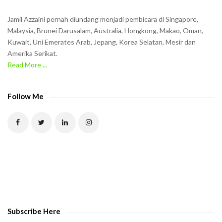
i
n
Jamil Azzaini pernah diundang menjadi pembicara di Singapore,
t
Malaysia, Brunei Darusalam, Australia, Hongkong, Makao, Oman,
h
Kuwait, Uni Emerates Arab, Jepang, Korea Selatan, Mesir dan
Amerika Serikat.
e
Read More ...
C
A
P
Follow Me
T
C
H
A
t
o
v
e
Subscribe Here
r