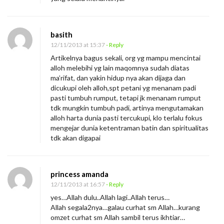
l
a
basith
h
12/11/2013 at 15:37
- Reply
k
Artikelnya bagus sekali, org yg mampu mencintai
a
alloh melebihi yg lain maqomnya sudah diatas
n
ma’rifat, dan yakin hidup nya akan dijaga dan
dicukupi oleh alloh,spt petani yg menanam padi
pasti tumbuh rumput, tetapi jk menanam rumput
tdk mungkin tumbuh padi, artinya mengutamakan
alloh harta dunia pasti tercukupi, klo terlalu fokus
mengejar dunia ketentraman batin dan spiritualitas
tdk akan digapai
princess amanda
12/11/2013 at 16:57
- Reply
yes…Allah dulu..Allah lagi..Allah terus…
Allah segala2nya…galau curhat sm Allah…kurang
omzet curhat sm Allah sambil terus ikhtiar…