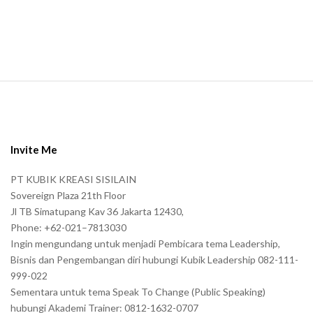
n
.
S
i
t
e
Invite Me
F
PT KUBIK KREASI SISILAIN
o
Sovereign Plaza 21th Floor
o
Jl TB Simatupang Kav 36 Jakarta 12430,
t
Phone: +62-021–7813030
e
Ingin mengundang untuk menjadi Pembicara tema Leadership,
r
Bisnis dan Pengembangan diri hubungi Kubik Leadership 082-111-
999-022
Sementara untuk tema Speak To Change (Public Speaking)
hubungi Akademi Trainer: 0812-1632-0707