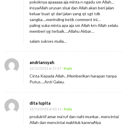
pokoknya apaaaaa aja minta n ngadu sm Allah…
insyaAllah urusan slsai dan Allah akan beri jalan
keluar buat qt dari jalan yang qt sgt tdk
sangka….merinding ketik comment ini…
paling suka minta apa aja sm Allah krn Allah selalu
memberi yg terbaik….Allahu Akbar…
salam sukses mulia…
andriansyah
12/11/2013 at 17:27
- Reply
Cinta Kepada Allah…Memberikan harapan tanpa
Putus….Anti Galau.
dita lupita
12/11/2013 at 20:11
- Reply
produktif amar ma’ruf dan nahi munkar.. mencintai
Allah dan mencintai makhluk karenaNya