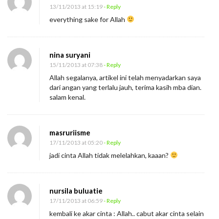
13/11/2013 at 15:19
- Reply
everything sake for Allah
nina suryani
15/11/2013 at 07:38
- Reply
Allah segalanya, artikel ini telah menyadarkan saya
dari angan yang terlalu jauh, terima kasih mba dian.
salam kenal.
masruriisme
17/11/2013 at 05:20
- Reply
jadi cinta Allah tidak melelahkan, kaaan?
nursila buluatie
17/11/2013 at 06:59
- Reply
kembali ke akar cinta : Allah.. cabut akar cinta selain