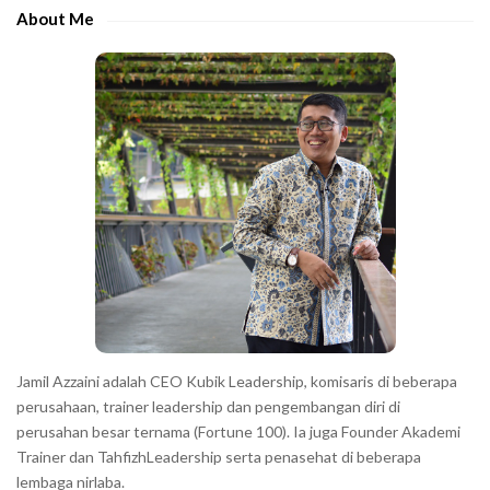
e
e
About Me
b
c
a
h
r
a
r
a
c
t
e
r
s
s
h
Jamil Azzaini adalah CEO Kubik Leadership, komisaris di beberapa
o
perusahaan, trainer leadership dan pengembangan diri di
w
perusahan besar ternama (Fortune 100). Ia juga Founder Akademi
Trainer dan TahfizhLeadership serta penasehat di beberapa
n
lembaga nirlaba.