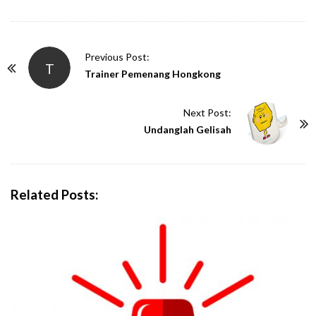
P
Previous Post:
T
o
Trainer Pemenang Hongkong
s
t
Next Post:
N
Undanglah Gelisah
a
v
i
Related Posts:
g
a
t
i
o
n