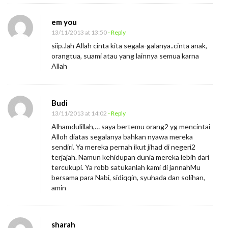
em you
13/11/2013 at 13:50
- Reply
siip..lah Allah cinta kita segala-galanya..cinta anak,
orangtua, suami atau yang lainnya semua karna
Allah
Budi
13/11/2013 at 14:02
- Reply
Alhamdulillah,… saya bertemu orang2 yg mencintai
Alloh diatas segalanya bahkan nyawa mereka
sendiri. Ya mereka pernah ikut jihad di negeri2
terjajah. Namun kehidupan dunia mereka lebih dari
tercukupi. Ya robb satukanlah kami di jannahMu
bersama para Nabi, sidiqqin, syuhada dan solihan,
amin
sharah