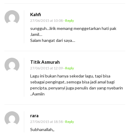
i
s
Kahfi
y
27/06/2015 at 10:08
- Reply
sungguh…lirik memang menggetarkan hati pak
e
Jamil…
,
Salam hangat dari saya…
T
a
u
Titik Asmurah
27/06/2015 at 12:09
- Reply
f
Lagu ini bukan hanya sekedar lagu, tapi bisa
i
sebagai pengingat..semoga bisa jadi amal bagi
k
pencipta, penyanyi juga penulis dan yang nyebarin
I
..Aamiin
s
m
rara
a
27/06/2015 at 18:58
- Reply
i
Subhanallah,,