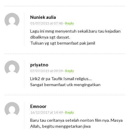
l
d
a
Nuniek aulia
01/07/2015 at 07:48
- Reply
n
Lagu ini mmg menyentuh sekali.baru tau kejadian
S
dibaliknya sgt dasyat.
u
Tulisan yg sgt bermanfaat pak jamil
r
a
t
priyatno
07/07/2015 at 09:09
- Reply
Y
Lirik2 dr pa Taufik Ismail religius…
a
Sangat bermanfaat utk mengingatkan
a
s
i
Emnoor
i
16/12/2017 at 14:49
- Reply
Baru tau ceritanya setelah nonton film nya. Masya
n
Allah,, begitu menggetarkan jiwa
: