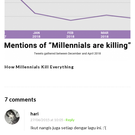
How Millennials Kill Everything
O
7 comments
n
hari
C
27/06/2015 at 10:05
- Reply
h
Ikut nangis juga setiap dengar lagu ini. :'(
r