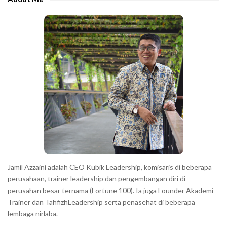
b
c
a
h
r
a
r
a
c
t
e
r
s
s
h
Jamil Azzaini adalah CEO Kubik Leadership, komisaris di beberapa
o
perusahaan, trainer leadership dan pengembangan diri di
w
perusahan besar ternama (Fortune 100). Ia juga Founder Akademi
Trainer dan TahfizhLeadership serta penasehat di beberapa
n
lembaga nirlaba.
i