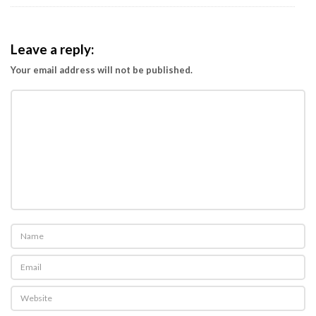
6
5
Leave a reply:
Your email address will not be published.