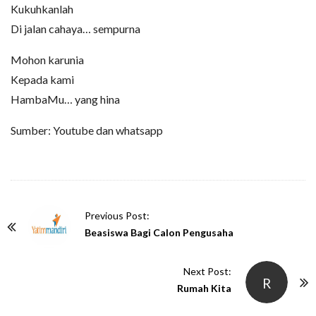
Kukuhkanlah
Di jalan cahaya… sempurna
Mohon karunia
Kepada kami
HambaMu… yang hina
Sumber: Youtube dan whatsapp
P
Previous Post:
o
Beasiswa Bagi Calon Pengusaha
s
t
Next Post:
R
N
Rumah Kita
a