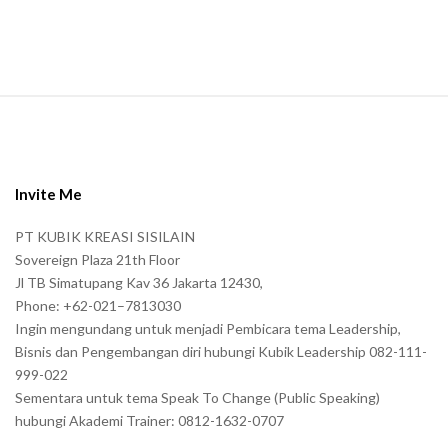
n
.
S
i
t
e
Invite Me
F
PT KUBIK KREASI SISILAIN
o
Sovereign Plaza 21th Floor
o
Jl TB Simatupang Kav 36 Jakarta 12430,
t
Phone: +62-021–7813030
e
Ingin mengundang untuk menjadi Pembicara tema Leadership,
r
Bisnis dan Pengembangan diri hubungi Kubik Leadership 082-111-
999-022
Sementara untuk tema Speak To Change (Public Speaking)
hubungi Akademi Trainer: 0812-1632-0707