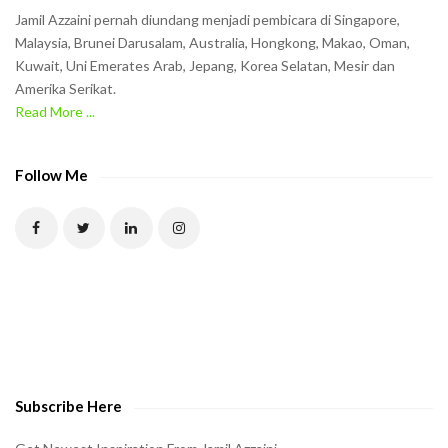
n
Jamil Azzaini pernah diundang menjadi pembicara di Singapore,
t
Malaysia, Brunei Darusalam, Australia, Hongkong, Makao, Oman,
h
Kuwait, Uni Emerates Arab, Jepang, Korea Selatan, Mesir dan
Amerika Serikat.
e
Read More ...
C
A
P
Follow Me
T
C
H
A
t
o
v
e
Subscribe Here
r
i