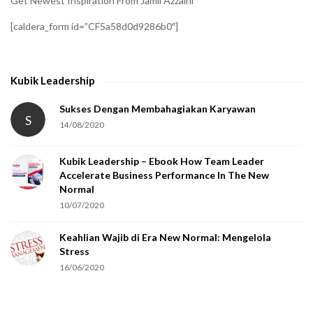
Get Newest Inspiration From Jamil Azzaini
f
[caldera_form id=”CF5a58d0d9286b0″]
y
t
h
Kubik Leadership
a
t
Sukses Dengan Membahagiakan Karyawan
S
14/08/2020
y
o
Kubik Leadership – Ebook How Team Leader
u
Accelerate Business Performance In The New
a
Normal
r
10/07/2020
e
Keahlian Wajib di Era New Normal: Mengelola
h
Stress
u
16/06/2020
m
a