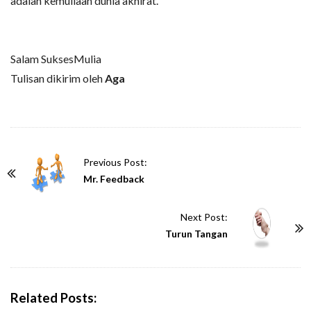
adalah kemuliaan dunia akhirat.
Salam SuksesMulia
Tulisan dikirim oleh
Aga
P
Previous Post:
o
Mr. Feedback
s
t
Next Post:
N
Turun Tangan
a
v
i
Related Posts:
g