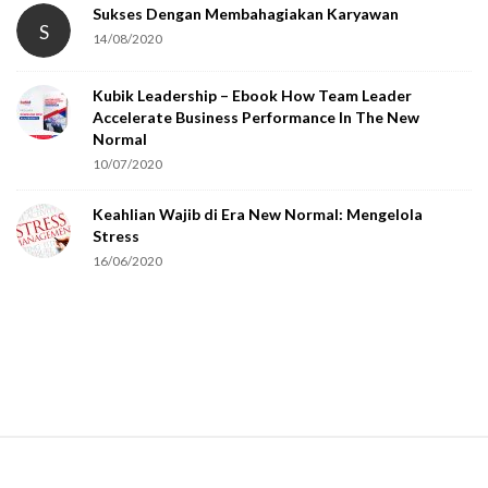
t
Sukses Dengan Membahagiakan Karyawan
S
14/08/2020
y
o
Kubik Leadership – Ebook How Team Leader
u
Accelerate Business Performance In The New
a
Normal
r
10/07/2020
e
Keahlian Wajib di Era New Normal: Mengelola
h
Stress
u
16/06/2020
m
a
n
.
S
i