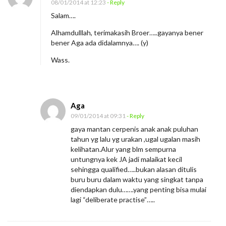
08/01/2014 at 12:23
- Reply
Salam….
Alhamdulllah, terimakasih Broer…..gayanya bener
bener Aga ada didalamnya…. (y)
Wass.
Aga
09/01/2014 at 09:31
- Reply
gaya mantan cerpenis anak anak puluhan
tahun yg lalu yg urakan ,ugal ugalan masih
kelihatan.Alur yang blm sempurna
untungnya kek JA jadi malaikat kecil
sehingga qualified…..bukan alasan ditulis
buru buru dalam waktu yang singkat tanpa
diendapkan dulu…….yang penting bisa mulai
lagi “deliberate practise”…..