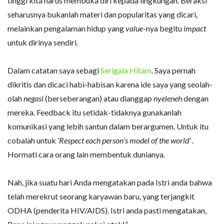
tinggi kita harus membuka diri kepada lingkungan. Beraksi
seharusnya bukanlah materi dan popularitas yang dicari,
melainkan pengalaman hidup yang
value
-nya begitu
impact
untuk dirinya sendiri.
Dalam catatan saya sebagi
Serigala Hitam
. Saya pernah
dikritis dan dicaci habi-habisan karena ide saya yang seolah-
olah
negasi
(berseberangan) atau dianggap
nyeleneh
dengan
mereka. Feedback itu setidak-tidaknya gunakanlah
komunikasi yang lebih santun dalam berargumen. Untuk itu
cobalah untuk
‘Respect each person’s model of the world’
.
Hormati cara orang lain membentuk dunianya.
Nah, jika suatu hari Anda mengatakan pada Istri anda bahwa
telah merekrut seorang karyawan baru, yang terjangkit
ODHA (penderita HIV/AIDS). Istri anda pasti mengatakan,