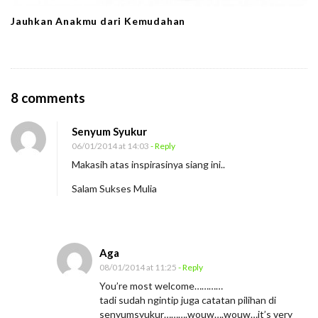
Jauhkan Anakmu dari Kemudahan
O
8 comments
n
Senyum Syukur
C
06/01/2014 at 14:03
- Reply
a
Makasih atas inspirasinya siang ini..
t
Salam Sukses Mulia
a
t
a
n
Aga
08/01/2014 at 11:25
- Reply
S
You’re most welcome…………
a
tadi sudah ngintip juga catatan pilihan di
n
senyumsyukur……….wouw….wouw…it’s very