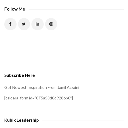
P
Follow Me
T
C
H
A
t
o
v
e
Subscribe Here
r
i
Get Newest Inspiration From Jamil Azzaini
f
[caldera_form id=”CF5a58d0d9286b0″]
y
t
h
Kubik Leadership
a