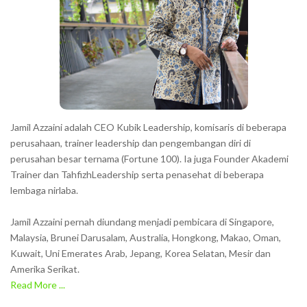
c
t
e
r
s
s
h
Jamil Azzaini adalah CEO Kubik Leadership, komisaris di beberapa
o
perusahaan, trainer leadership dan pengembangan diri di
w
perusahan besar ternama (Fortune 100). Ia juga Founder Akademi
Trainer dan TahfizhLeadership serta penasehat di beberapa
n
lembaga nirlaba.
i
n
Jamil Azzaini pernah diundang menjadi pembicara di Singapore,
t
Malaysia, Brunei Darusalam, Australia, Hongkong, Makao, Oman,
h
Kuwait, Uni Emerates Arab, Jepang, Korea Selatan, Mesir dan
Amerika Serikat.
e
Read More ...
C
A