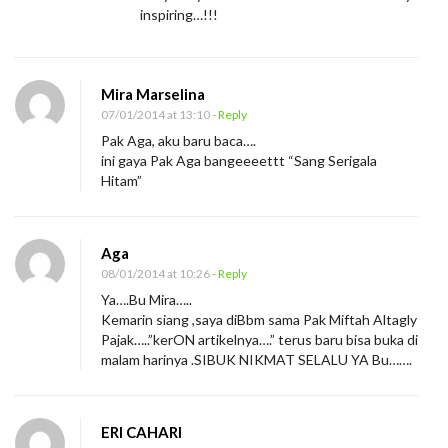
g
inspiring…!!!
S
e
r
Mira Marselina
07/01/2014 at 13:10
- Reply
i
Pak Aga, aku baru baca….
g
ini gaya Pak Aga bangeeeettt “Sang Serigala
a
Hitam”
l
a
Aga
08/01/2014 at 10:26
- Reply
Ya….Bu Mira…..
Kemarin siang ,saya diBbm sama Pak Miftah Altagly
Pajak…..”kerON artikelnya….” terus baru bisa buka di
malam harinya .SIBUK NIKMAT SELALU YA Bu…….
ERI CAHARI