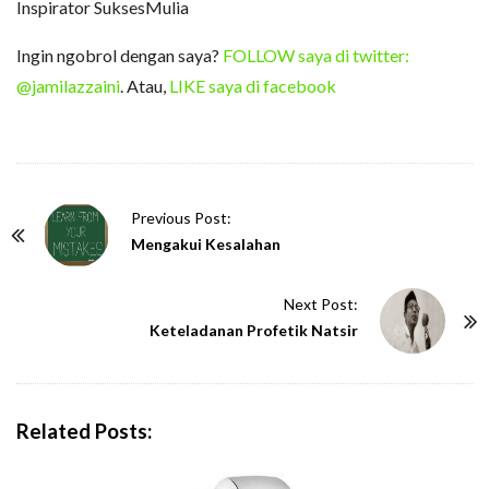
Inspirator SuksesMulia
Ingin ngobrol dengan saya?
FOLLOW saya di twitter:
@jamilazzaini
. Atau,
LIKE saya di facebook
P
Previous Post:
o
Mengakui Kesalahan
s
t
Next Post:
N
Keteladanan Profetik Natsir
a
v
i
Related Posts:
g
a