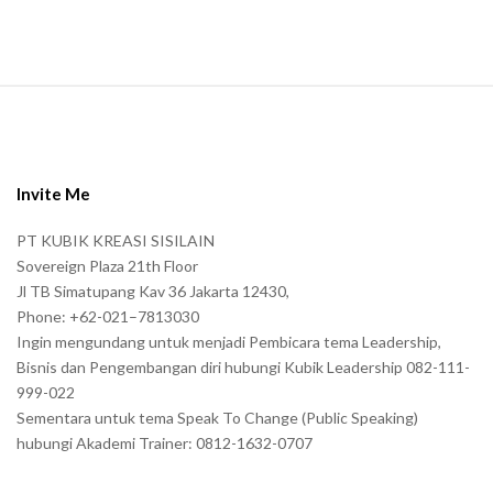
.
S
i
t
e
Invite Me
F
PT KUBIK KREASI SISILAIN
o
Sovereign Plaza 21th Floor
o
Jl TB Simatupang Kav 36 Jakarta 12430,
t
Phone: +62-021–7813030
e
Ingin mengundang untuk menjadi Pembicara tema Leadership,
r
Bisnis dan Pengembangan diri hubungi Kubik Leadership 082-111-
999-022
Sementara untuk tema Speak To Change (Public Speaking)
hubungi Akademi Trainer: 0812-1632-0707