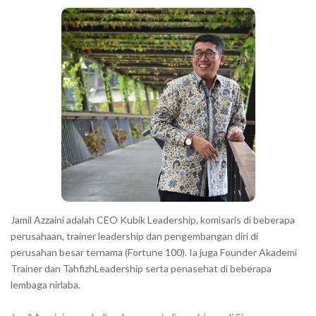
c
a
h
r
a
r
a
c
t
e
r
s
s
h
Jamil Azzaini adalah CEO Kubik Leadership, komisaris di beberapa
o
perusahaan, trainer leadership dan pengembangan diri di
w
perusahan besar ternama (Fortune 100). Ia juga Founder Akademi
Trainer dan TahfizhLeadership serta penasehat di beberapa
n
lembaga nirlaba.
i
n