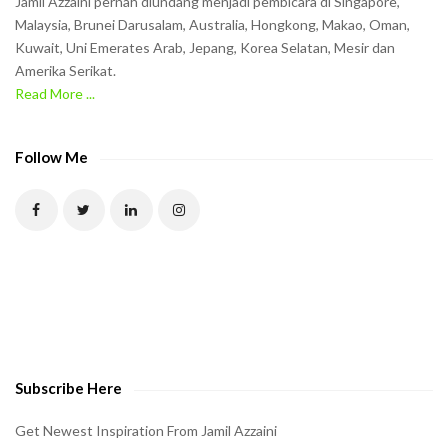
Jamil Azzaini pernah diundang menjadi pembicara di Singapore,
t
Malaysia, Brunei Darusalam, Australia, Hongkong, Makao, Oman,
h
Kuwait, Uni Emerates Arab, Jepang, Korea Selatan, Mesir dan
Amerika Serikat.
e
Read More ...
C
A
P
Follow Me
T
C
H
A
t
o
v
e
Subscribe Here
r
i
Get Newest Inspiration From Jamil Azzaini