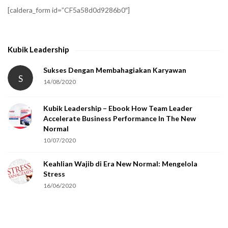
f
[caldera_form id=”CF5a58d0d9286b0″]
y
t
h
Kubik Leadership
a
t
Sukses Dengan Membahagiakan Karyawan
S
14/08/2020
y
o
Kubik Leadership – Ebook How Team Leader
u
Accelerate Business Performance In The New
a
Normal
r
10/07/2020
e
Keahlian Wajib di Era New Normal: Mengelola
h
Stress
u
16/06/2020
m
a
n