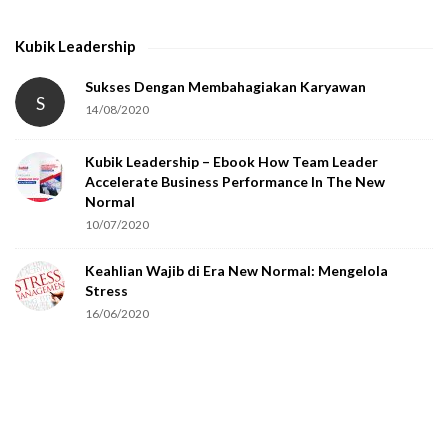
t
h
Kubik Leadership
a
t
Sukses Dengan Membahagiakan Karyawan
S
14/08/2020
y
o
Kubik Leadership – Ebook How Team Leader
u
Accelerate Business Performance In The New
a
Normal
r
10/07/2020
e
Keahlian Wajib di Era New Normal: Mengelola
h
Stress
u
16/06/2020
m
a
n
.