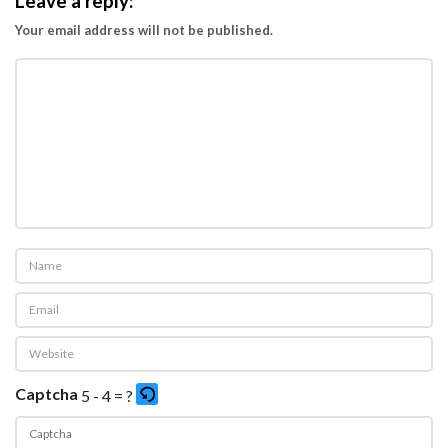
Leave a reply:
y
Your email address will not be published.
a
h
Captcha
5 - 4 = ?