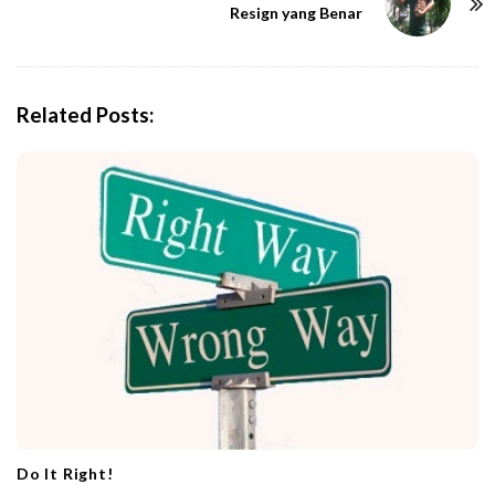
N
Resign yang Benar
a
v
i
Related Posts:
g
a
t
i
o
n
Do It Right!