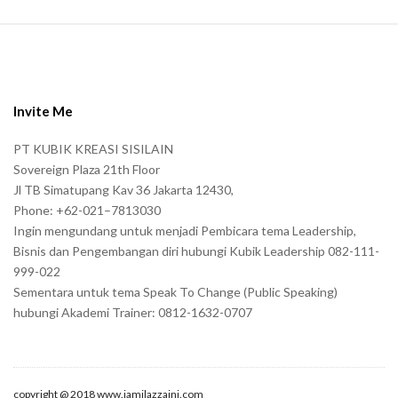
S
i
t
e
Invite Me
F
PT KUBIK KREASI SISILAIN
o
Sovereign Plaza 21th Floor
o
Jl TB Simatupang Kav 36 Jakarta 12430,
t
Phone: +62-021–7813030
e
Ingin mengundang untuk menjadi Pembicara tema Leadership,
r
Bisnis dan Pengembangan diri hubungi Kubik Leadership 082-111-
999-022
Sementara untuk tema Speak To Change (Public Speaking)
hubungi Akademi Trainer: 0812-1632-0707
copyright @ 2018 www.jamilazzaini.com