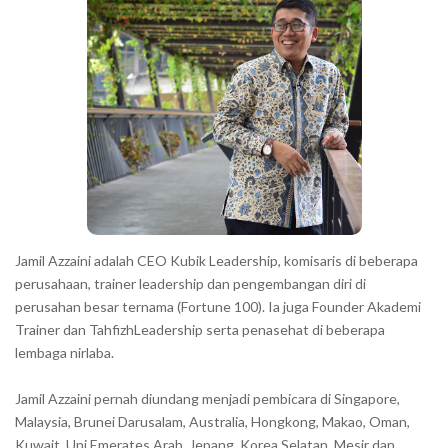
a
r
a
c
t
e
r
s
s
h
Jamil Azzaini adalah CEO Kubik Leadership, komisaris di beberapa
o
perusahaan, trainer leadership dan pengembangan diri di
w
perusahan besar ternama (Fortune 100). Ia juga Founder Akademi
Trainer dan TahfizhLeadership serta penasehat di beberapa
n
lembaga nirlaba.
i
n
Jamil Azzaini pernah diundang menjadi pembicara di Singapore,
t
Malaysia, Brunei Darusalam, Australia, Hongkong, Makao, Oman,
h
Kuwait, Uni Emerates Arab, Jepang, Korea Selatan, Mesir dan