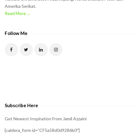
Amerika Serikat.
e
Read More ...
C
A
P
Follow Me
T
C
H
A
t
o
v
e
Subscribe Here
r
i
Get Newest Inspiration From Jamil Azzaini
f
[caldera_form id=”CF5a58d0d9286b0″]
y