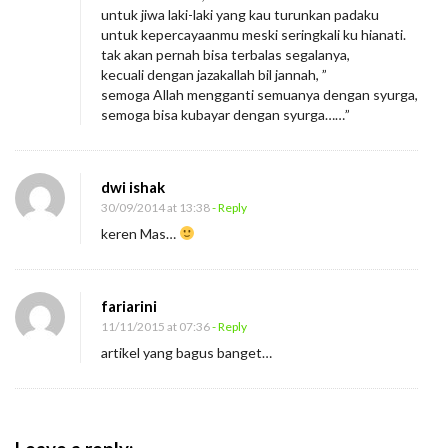
m
untuk jiwa laki-laki yang kau turunkan padaku
i
untuk kepercayaanmu meski seringkali ku hianati.
tak akan pernah bisa terbalas segalanya,
k
kecuali dengan jazakallah bil jannah, ”
u
semoga Allah mengganti semuanya dengan syurga,
B
semoga bisa kubayar dengan syurga……”
u
k
dwi ishak
a
30/09/2014 at 13:38
- Reply
n
keren Mas…
S
e
o
fariarini
r
11/11/2015 at 07:36
- Reply
a
artikel yang bagus banget…
n
g
A