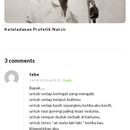
Keteladanan Profetik Natsir
O
3 comments
n
tebe
B
14/08/2014 at 09:52
- Reply
i
Bapak…..
l
untuk setiap keringat yang mengalir,
a
untuk setiap keriput kulitmu,
untuk setiap kasih sayangmu ketika aku kecilt,
S
untuk nasi goreng paling lezat sedunia,
u
untuk tempat duduk terbaik di bahumu,
a
untuk tetes “air mata laki-laki ” ketika kau
khawatirkan aku,