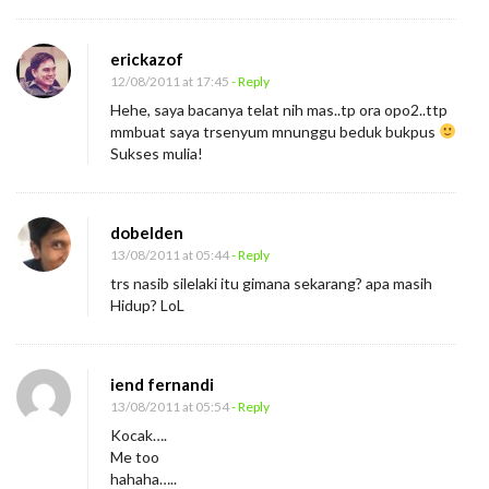
erickazof
12/08/2011 at 17:45
- Reply
Hehe, saya bacanya telat nih mas..tp ora opo2..ttp
mmbuat saya trsenyum mnunggu beduk bukpus
Sukses mulia!
dobelden
13/08/2011 at 05:44
- Reply
trs nasib silelaki itu gimana sekarang? apa masih
Hidup? LoL
iend fernandi
13/08/2011 at 05:54
- Reply
Kocak….
Me too
hahaha…..