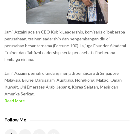
r
s
s
h
Jamil Azzaini adalah CEO Kubik Leadership, komisaris di beberapa
o
perusahaan, trainer leadership dan pengembangan diri di
w
perusahan besar ternama (Fortune 100). Ia juga Founder Akademi
Trainer dan TahfizhLeadership serta penasehat di beberapa
n
lembaga nirlaba.
i
n
Jamil Azzaini pernah diundang menjadi pembicara di Singapore,
t
Malaysia, Brunei Darusalam, Australia, Hongkong, Makao, Oman,
h
Kuwait, Uni Emerates Arab, Jepang, Korea Selatan, Mesir dan
Amerika Serikat.
e
Read More ...
C
A
P
Follow Me
T