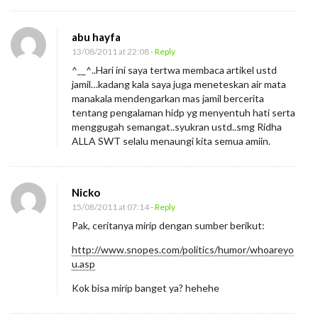
abu hayfa
13/08/2011 at 22:08
- Reply
^__^..Hari ini saya tertwa membaca artikel ustd
jamil…kadang kala saya juga meneteskan air mata
manakala mendengarkan mas jamil bercerita
tentang pengalaman hidp yg menyentuh hati serta
menggugah semangat..syukran ustd..smg Ridha
ALLA SWT selalu menaungi kita semua amiin.
Nicko
15/08/2011 at 07:14
- Reply
Pak, ceritanya mirip dengan sumber berikut:
http://www.snopes.com/politics/humor/whoareyo
u.asp
Kok bisa mirip banget ya? hehehe