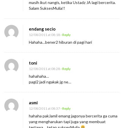
masih ikut nangis, ketika Ustadz JA lagi bercerita.
Salam SuksesMulia!!
endang secio
12/08/2011 at 08:18
- Reply
Hahaha…bener2 hiburan di pagi hari
toni
12/08/2011 at 08:28
- Reply
hahahaha…
pagi2 jadi ngakak jg ne…
asmi
12/08/2011 at 08:37
- Reply
hahaha pakJamil emang jagonya bercerita ga cuma
yang mengharukan tapi juga yang membuat
tertawa… tetap suksesMulia