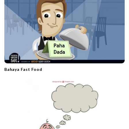
t
i
o
n
Bahaya Fast Food