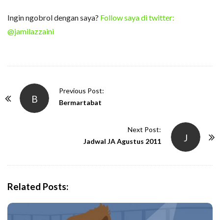
Ingin ngobrol dengan saya?
Follow saya di twitter:
@jamilazzaini
P
Previous Post:
B
o
Bermartabat
s
t
Next Post:
J
N
Jadwal JA Agustus 2011
a
v
i
Related Posts:
g
a