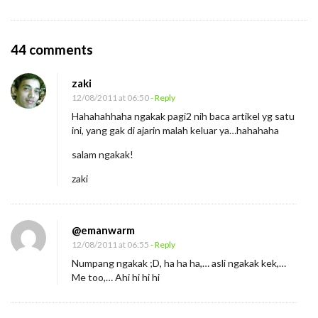
O
44 comments
n
zaki
B
12/08/2011 at 06:50
- Reply
i
Hahahahhaha ngakak pagi2 nih baca artikel yg satu
c
ini, yang gak di ajarin malah keluar ya…hahahaha
a
salam ngakak!
r
zaki
a
D
e
@emanwarm
n
12/08/2011 at 06:55
- Reply
g
Numpang ngakak ;D, ha ha ha,… asli ngakak kek,…
Me too,… Ahi hi hi hi
a
n
P