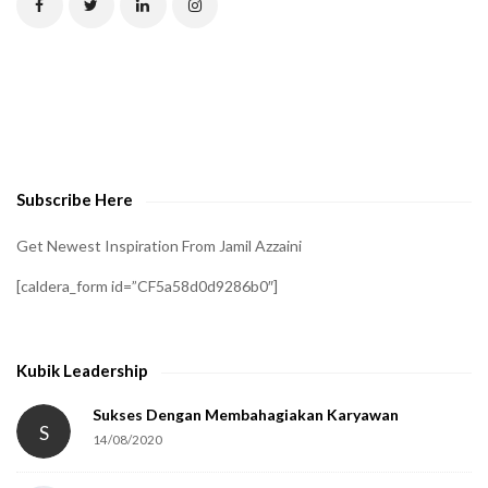
C
H
A
t
o
v
e
Subscribe Here
r
i
Get Newest Inspiration From Jamil Azzaini
f
[caldera_form id=”CF5a58d0d9286b0″]
y
t
h
Kubik Leadership
a
t
Sukses Dengan Membahagiakan Karyawan
S
14/08/2020
y
o