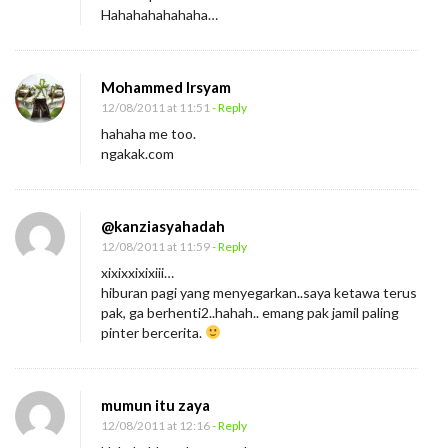
Hahahahahahaha…
Mohammed Irsyam
12/08/2011 at 11:51
- Reply
hahaha me too.
ngakak.com
@kanziasyahadah
12/08/2011 at 11:59
- Reply
xixixxixixiii…
hiburan pagi yang menyegarkan..saya ketawa terus
pak, ga berhenti2..hahah.. emang pak jamil paling
pinter bercerita.
mumun itu zaya
12/08/2011 at 12:16
- Reply