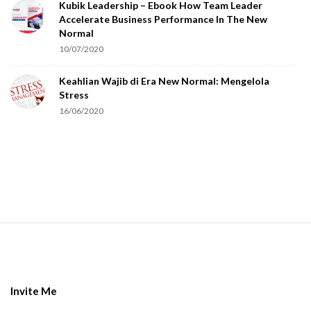
Kubik Leadership – Ebook How Team Leader
u
Accelerate Business Performance In The New
a
Normal
r
10/07/2020
e
Keahlian Wajib di Era New Normal: Mengelola
h
Stress
u
16/06/2020
m
a
n
.
S
i
t
e
Invite Me
F