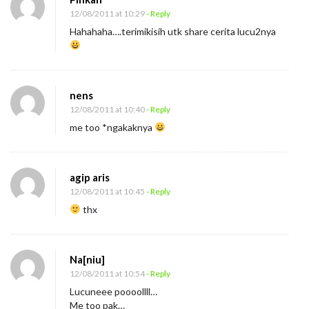
12/08/2011 at 10:29
- Reply
Hahahaha….terimikisih utk share cerita lucu2nya
nens
12/08/2011 at 10:40
- Reply
me too *ngakaknya
agip aris
12/08/2011 at 10:45
- Reply
thx
Na[niu]
12/08/2011 at 10:54
- Reply
Lucuneee poooollll…
Me too pak…