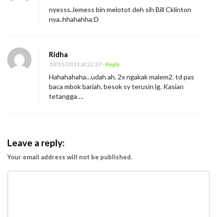
nyesss..lemess bin melotot deh sih Bill Cklinton
nya..hhahahha:D
Ridha
10/11/2011 at 22:37
- Reply
Hahahahaha…udah ah. 2x ngakak malem2. td pas
baca mbok bariah. besok sy terusin lg. Kasian
tetangga….
Leave a reply:
Your email address will not be published.