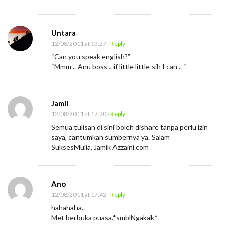
Untara
12/08/2011 at 13:27
- Reply
“Can you speak english?”
“Mmm .. Anu boss .. if little little sih I can .. “
Jamil
12/08/2011 at 17:20
- Reply
Semua tulisan di sini boleh dishare tanpa perlu izin
saya, cantumkan sumbernya ya. Salam
SuksesMulia, Jamik Azzaini.com
Ano
12/08/2011 at 17:42
- Reply
hahahaha..
Met berbuka puasa.*smblNgakak*