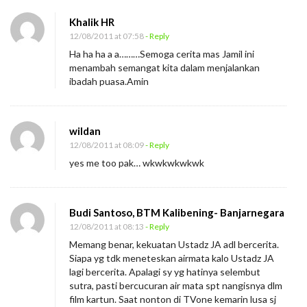
Khalik HR
12/08/2011 at 07:58
- Reply
Ha ha ha a a………Semoga cerita mas Jamil ini
menambah semangat kita dalam menjalankan
ibadah puasa.Amin
wildan
12/08/2011 at 08:09
- Reply
yes me too pak… wkwkwkwkwk
Budi Santoso, BTM Kalibening- Banjarnegara
12/08/2011 at 08:13
- Reply
Memang benar, kekuatan Ustadz JA adl bercerita.
Siapa yg tdk meneteskan airmata kalo Ustadz JA
lagi bercerita. Apalagi sy yg hatinya selembut
sutra, pasti bercucuran air mata spt nangisnya dlm
film kartun. Saat nonton di TVone kemarin lusa sj