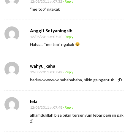
12/08/2011 at 07:32
- Reply
“me too” ngakak
Anggit Setyaningsih
12/08/2011 at 07:40
- Reply
Hahaa.. “me too” ngakak
wahyu_kaha
12/08/2011 at 07:42
- Reply
haduwwwwww hahahahaha, bikin ga ngantuk… ;D
lela
12/08/2011 at 07:48
- Reply
alhamdulillah bisa bikin tersenyum lebar pagi ini pak
:))