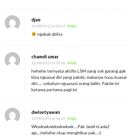
djae
13/08/2011 at 06:27
- Reply
ngakak abiiss
chamdi umar
13/08/2011 at 09:06
- Reply
hehehe ternyata aktifis LSM yang sok garang gak
bisa nguasai diri yang pakde, makanya tuuu kuasai
diri….. sebelum nguasasi orang laiiiin, Pakde ini
ketawa pertama pagi ini
dwisetyawan
13/08/2011 at 16:12
- Reply
Wkwkwkwkkwkwkwk….Pak Jamil ni ada2
aja….hehehe ckup menghibur pak…:)