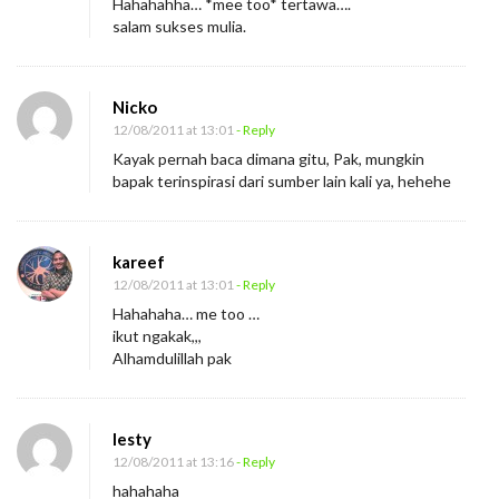
Hahahahha… *mee too* tertawa….
salam sukses mulia.
Nicko
12/08/2011 at 13:01
- Reply
Kayak pernah baca dimana gitu, Pak, mungkin
bapak terinspirasi dari sumber lain kali ya, hehehe
kareef
12/08/2011 at 13:01
- Reply
Hahahaha… me too …
ikut ngakak,,,
Alhamdulillah pak
Iesty
12/08/2011 at 13:16
- Reply
hahahaha