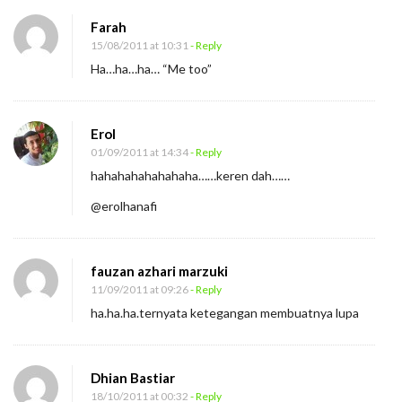
Farah
15/08/2011 at 10:31
- Reply
Ha…ha…ha… “Me too”
Erol
01/09/2011 at 14:34
- Reply
hahahahahahahaha……keren dah……
@erolhanafi
fauzan azhari marzuki
11/09/2011 at 09:26
- Reply
ha.ha.ha.ternyata ketegangan membuatnya lupa
Dhian Bastiar
18/10/2011 at 00:32
- Reply