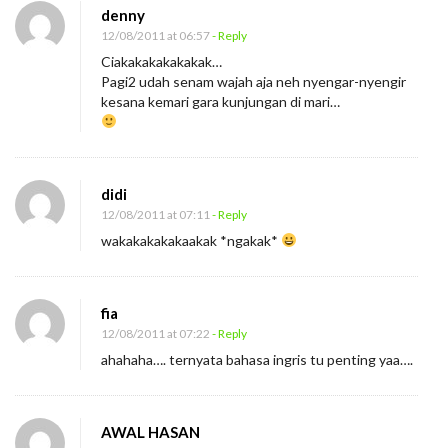
denny
r
12/08/2011 at 06:57
- Reply
e
Ciakakakakakakak…
s
Pagi2 udah senam wajah aja neh nyengar-nyengir
kesana kemari gara kunjungan di mari…
i
d
e
n
didi
A
12/08/2011 at 07:11
- Reply
m
wakakakakakaakak *ngakak*
e
r
fia
i
12/08/2011 at 07:22
- Reply
k
ahahaha…. ternyata bahasa ingris tu penting yaa….
a
AWAL HASAN