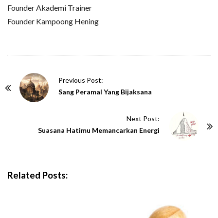
Founder Akademi Trainer
Founder Kampoong Hening
P
Previous Post:
o
Sang Peramal Yang Bijaksana
s
t
Next Post:
N
Suasana Hatimu Memancarkan Energi
a
v
i
Related Posts:
g
a
t