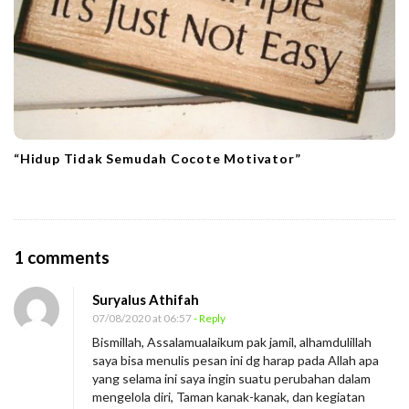
“Hidup Tidak Semudah Cocote Motivator”
O
1 comments
n
Suryalus Athifah
B
07/08/2020 at 06:57
- Reply
e
Bismillah, Assalamualaikum pak jamil, alhamdulillah
r
saya bisa menulis pesan ini dg harap pada Allah apa
s
yang selama ini saya ingin suatu perubahan dalam
mengelola diri, Taman kanak-kanak, dan kegiatan
y