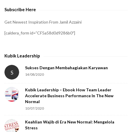
e
Subscribe Here
r
i
Get Newest Inspiration From Jamil Azzaini
f
[caldera_form id=”CF5a58d0d9286b0″]
y
t
h
Kubik Leadership
a
t
Sukses Dengan Membahagiakan Karyawan
S
14/08/2020
y
o
Kubik Leadership – Ebook How Team Leader
u
Accelerate Business Performance In The New
a
Normal
r
10/07/2020
e
Keahlian Wajib di Era New Normal: Mengelola
h
Stress
u