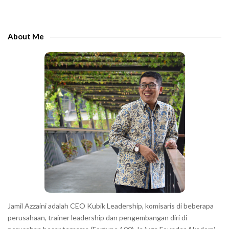
i
t
d
h
e
e
About Me
b
c
a
h
r
a
r
a
c
t
e
r
s
s
h
Jamil Azzaini adalah CEO Kubik Leadership, komisaris di beberapa
o
perusahaan, trainer leadership dan pengembangan diri di