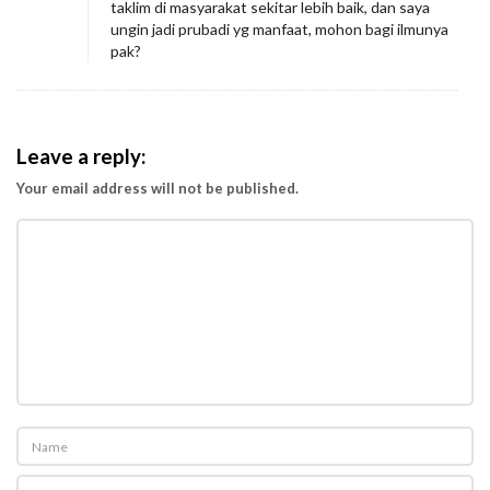
taklim di masyarakat sekitar lebih baik, dan saya
u
ungin jadi prubadi yg manfaat, mohon bagi ilmunya
k
pak?
u
r
i
Leave a reply:
t
Your email address will not be published.
u
M
e
n
d
a
t
a
n
g