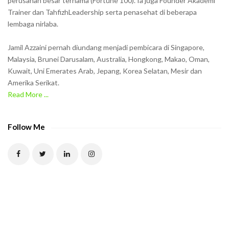
w
perusahan besar ternama (Fortune 100). Ia juga Founder Akademi
Trainer dan TahfizhLeadership serta penasehat di beberapa
n
lembaga nirlaba.
i
n
Jamil Azzaini pernah diundang menjadi pembicara di Singapore,
t
Malaysia, Brunei Darusalam, Australia, Hongkong, Makao, Oman,
h
Kuwait, Uni Emerates Arab, Jepang, Korea Selatan, Mesir dan
Amerika Serikat.
e
Read More ...
C
A
P
Follow Me
T
C
H
A
t
o
v