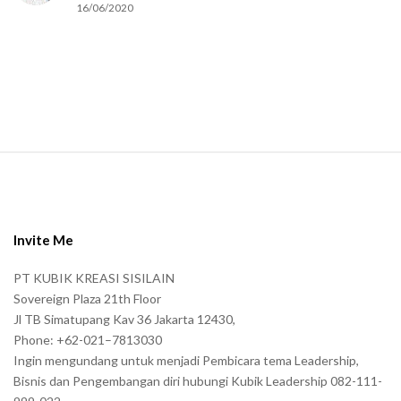
16/06/2020
m
a
n
.
S
i
t
e
Invite Me
F
PT KUBIK KREASI SISILAIN
o
Sovereign Plaza 21th Floor
o
Jl TB Simatupang Kav 36 Jakarta 12430,
t
Phone: +62-021–7813030
e
Ingin mengundang untuk menjadi Pembicara tema Leadership,
r
Bisnis dan Pengembangan diri hubungi Kubik Leadership 082-111-