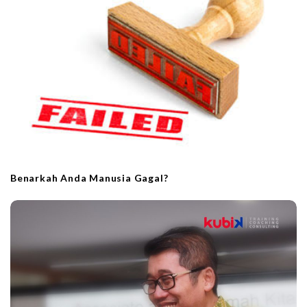
i
o
n
Benarkah Anda Manusia Gagal?