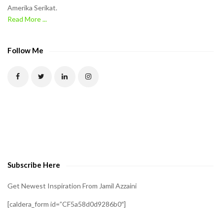
Amerika Serikat.
i
Read More ...
n
t
h
Follow Me
e
C
A
P
T
C
H
A
Subscribe Here
t
o
Get Newest Inspiration From Jamil Azzaini
v
[caldera_form id=”CF5a58d0d9286b0″]
e