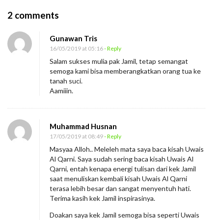
O
2 comments
n
Gunawan Tris
B
16/05/2019 at 05:16
- Reply
e
Salam sukses mulia pak Jamil, tetap semangat
r
semoga kami bisa memberangkatkan orang tua ke
j
tanah suci.
Aamiiin.
u
a
n
Muhammad Husnan
g
17/05/2019 at 08:49
- Reply
M
Masyaa Alloh.. Meleleh mata saya baca kisah Uwais
Al Qarni. Saya sudah sering baca kisah Uwais Al
e
Qarni, entah kenapa energi tulisan dari kek Jamil
m
saat menuliskan kembali kisah Uwais Al Qarni
b
terasa lebih besar dan sangat menyentuh hati.
Terima kasih kek Jamil inspirasinya.
e
r
Doakan saya kek Jamil semoga bisa seperti Uwais