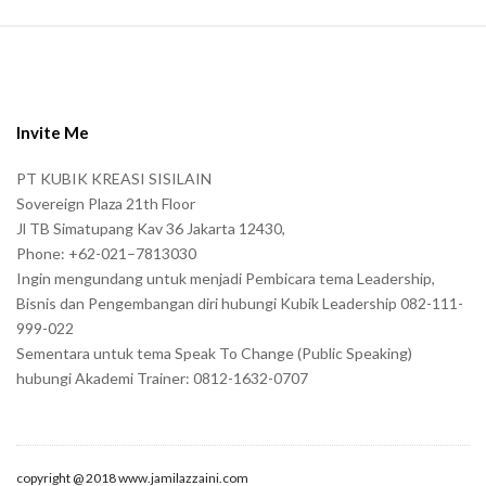
a
S
n
i
.
t
e
Invite Me
F
PT KUBIK KREASI SISILAIN
o
Sovereign Plaza 21th Floor
o
Jl TB Simatupang Kav 36 Jakarta 12430,
t
Phone: +62-021–7813030
e
Ingin mengundang untuk menjadi Pembicara tema Leadership,
r
Bisnis dan Pengembangan diri hubungi Kubik Leadership 082-111-
999-022
Sementara untuk tema Speak To Change (Public Speaking)
hubungi Akademi Trainer: 0812-1632-0707
copyright @ 2018 www.jamilazzaini.com