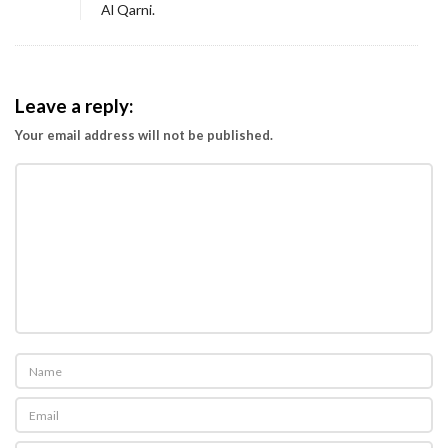
Al Qarni.
a
n
g
k
Leave a reply:
a
Your email address will not be published.
t
k
a
n
O
r
a
n
g
T
u
a