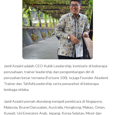
h
e
e
b
c
a
h
r
a
r
a
c
t
e
Jamil Azzaini adalah CEO Kubik Leadership, komisaris di beberapa
r
perusahaan, trainer leadership dan pengembangan diri di
perusahan besar ternama (Fortune 100). Ia juga Founder Akademi
s
Trainer dan TahfizhLeadership serta penasehat di beberapa
s
lembaga nirlaba.
h
o
Jamil Azzaini pernah diundang menjadi pembicara di Singapore,
w
Malaysia, Brunei Darusalam, Australia, Hongkong, Makao, Oman,
n
Kuwait, Uni Emerates Arab, Jepang, Korea Selatan, Mesir dan