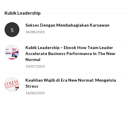
r
i
Kubik Leadership
f
y
Sukses Dengan Membahagiakan Karyawan
S
14/08/2020
t
h
Kubik Leadership – Ebook How Team Leader
a
Accelerate Business Performance In The New
t
Normal
y
10/07/2020
o
Keahlian Wajib di Era New Normal: Mengelola
u
Stress
a
16/06/2020
r
e
h
u
m