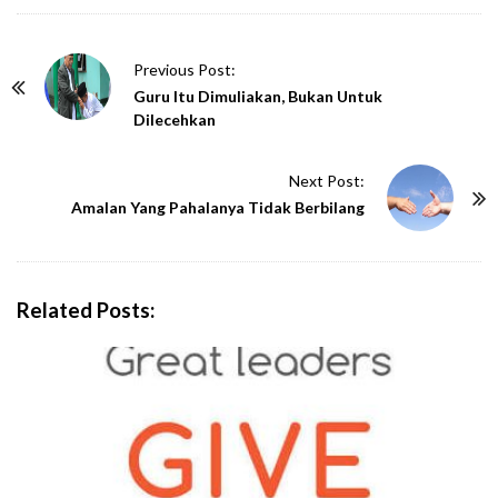
P
Previous Post:
o
Guru Itu Dimuliakan, Bukan Untuk
Dilecehkan
s
t
Next Post:
N
Amalan Yang Pahalanya Tidak Berbilang
a
v
i
g
Related Posts:
a
t
i
o
n