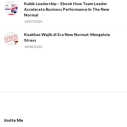
Kubik Leadership – Ebook How Team Leader
u
Accelerate Business Performance In The New
a
Normal
r
10/07/2020
e
Keahlian Wajib di Era New Normal: Mengelola
h
Stress
u
16/06/2020
m
a
n
.
S
i
t
e
Invite Me
F