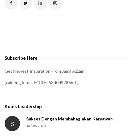
C
H
A
t
o
v
e
Subscribe Here
r
i
Get Newest Inspiration From Jamil Azzaini
f
[caldera_form id=”CF5a58d0d9286b0″]
y
t
h
Kubik Leadership
a
t
Sukses Dengan Membahagiakan Karyawan
S
14/08/2020
y
o