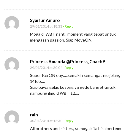
Syaifur Amuro
29/01/2014 at 18:33
- Reply
Moga di WBT nanti, moment yang tepat untuk
mengasah passion. Siap MoveON.
Princess Amanda @Princess_Coach9
29/01/2014 at 20:04
- Reply
Super KerON euy…..semakin semangat nie jelang
14feb….
Siap bawa gelas kosong yg gede banget untuk
nampung ilmu d WBT 12….
rain
30/01/2014 at 12:30
- Reply
All brothers and sisters, semoga kita bisa bertemu