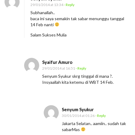
B
29/01/2014 at 13:34
- Reply
e
Subhanallah..
r
baca ini saya semakin tak sabar menunggu tanggal
g
14 Feb nanti
e
Salam Sukses Mulia
r
a
k
Syaifur Amuro
l
29/01/2014 at 16:51
- Reply
a
Senyum Syukur skrg tinggal di mana ?.
h
Insyaallah kita ketemu di WBT 14 Feb.
T
e
r
Senyum Syukur
u
30/01/2014 at 01:26
- Reply
s
Jakarta Selatan.. aamiin.. sudah tak
sabarMas