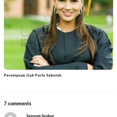
Perempuan Gak Perlu Sekolah
O
7 comments
n
Senyum Syukur