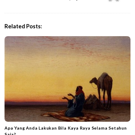
a
v
i
Related Posts:
g
a
t
i
o
n
Apa Yang Anda Lakukan Bila Kaya Raya Selama Setahun
Saja?