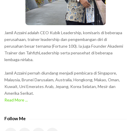
r
s
s
h
Jamil Azzaini adalah CEO Kubik Leadership, komisaris di beberapa
o
perusahaan, trainer leadership dan pengembangan diri di
w
perusahan besar ternama (Fortune 100). Ia juga Founder Akademi
Trainer dan TahfizhLeadership serta penasehat di beberapa
n
lembaga nirlaba.
i
n
Jamil Azzaini pernah diundang menjadi pembicara di Singapore,
t
Malaysia, Brunei Darusalam, Australia, Hongkong, Makao, Oman,
h
Kuwait, Uni Emerates Arab, Jepang, Korea Selatan, Mesir dan
Amerika Serikat.
e
Read More ...
C
A
P
Follow Me
T