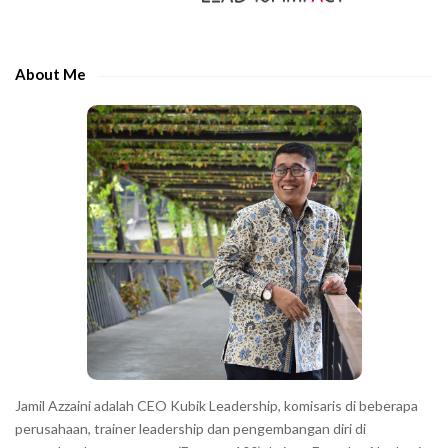
i
t
d
h
e
e
About Me
b
c
a
h
r
a
r
a
c
t
e
r
s
s
h
Jamil Azzaini adalah CEO Kubik Leadership, komisaris di beberapa
o
perusahaan, trainer leadership dan pengembangan diri di