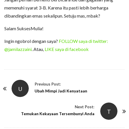
memenuhi syarat 3-B. Karena itu pasti lebih berharga
dibandingkan emas sekalipun. Setuju mas, mbak?
Salam SuksesMulia!
Ingin ngobrol dengan saya?
FOLLOW saya di twitter:
@jamilazzaini
. Atau,
LIKE saya di facebook
P
Previous Post:
U
o
Ubah Mimpi Jadi Kenyataan
s
t
Next Post:
T
N
Temukan Kekayaan Tersembunyi Anda
a