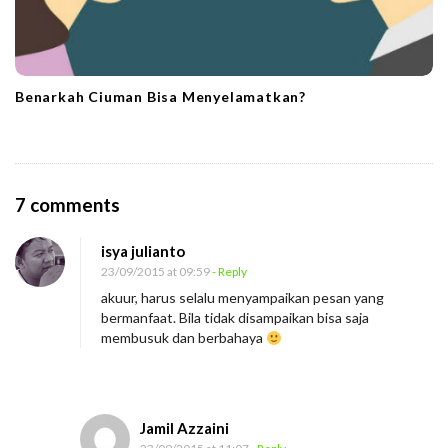
Benarkah Ciuman Bisa Menyelamatkan?
O
7 comments
n
isya julianto
B
23/09/2015 at 09:59
- Reply
e
akuur, harus selalu menyampaikan pesan yang
n
bermanfaat. Bila tidak disampaikan bisa saja
a
membusuk dan berbahaya
r
k
a
Jamil Azzaini
h