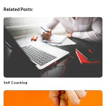
v
i
Related Posts:
g
a
t
i
o
n
Self Coaching