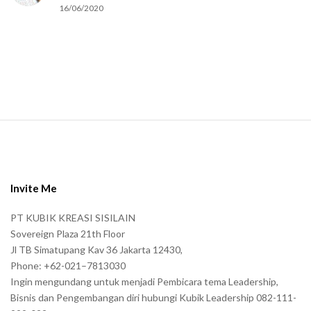
16/06/2020
m
a
n
.
S
i
t
e
Invite Me
F
PT KUBIK KREASI SISILAIN
o
Sovereign Plaza 21th Floor
o
Jl TB Simatupang Kav 36 Jakarta 12430,
t
Phone: +62-021–7813030
e
Ingin mengundang untuk menjadi Pembicara tema Leadership,
r
Bisnis dan Pengembangan diri hubungi Kubik Leadership 082-111-