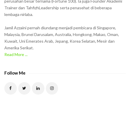
w
perusahan besar ternama (Fortune 100). Ia juga Founder Akademi
Trainer dan TahfizhLeadership serta penasehat di beberapa
n
lembaga nirlaba.
i
n
Jamil Azzaini pernah diundang menjadi pembicara di Singapore,
t
Malaysia, Brunei Darusalam, Australia, Hongkong, Makao, Oman,
h
Kuwait, Uni Emerates Arab, Jepang, Korea Selatan, Mesir dan
Amerika Serikat.
e
Read More ...
C
A
P
Follow Me
T
C
H
A
t
o
v