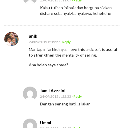
23/09/2015 at 11:07
- Reply
D
Kalau tulisan ini baik dan berguna silakan
dishare sebanyak-banyaknya, hehehehe
i
a
m
anik
i
24/09/2015 at 15:27
- Reply
t
Mantap ini artikelnya. I love this article, it is useful
u
to strengthen the mentality of selling.
E
Apa boleh saya share?
m
a
s
Jamil Azzaini
?
24/09/2015 at 22:33
- Reply
Dengan senang hati…silakan
Ummi