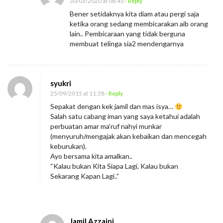
30/03/2020 at 08:45
- Reply
Bener setidaknya kita diam atau pergi saja
ketika orang sedang membicarakan aib orang
lain.. Pembicaraan yang tidak berguna
membuat telinga sia2 mendengarnya
syukri
25/09/2015 at 11:38
- Reply
Sepakat dengan kek jamil dan mas isya…
Salah satu cabang iman yang saya ketahui adalah
perbuatan amar ma’ruf nahyi munkar
(menyuruh/mengajak akan kebaikan dan mencegah
keburukan).
Ayo bersama kita amalkan..
“Kalau bukan Kita Siapa Lagi, Kalau bukan
Sekarang Kapan Lagi..”
Jamil Azzaini