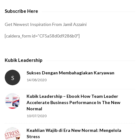
e
Subscribe Here
r
i
Get Newest Inspiration From Jamil Azzaini
f
[caldera_form id=”CF5a58d0d9286b0″]
y
t
h
Kubik Leadership
a
t
Sukses Dengan Membahagiakan Karyawan
S
14/08/2020
y
o
Kubik Leadership – Ebook How Team Leader
u
Accelerate Business Performance In The New
a
Normal
r
10/07/2020
e
Keahlian Wajib di Era New Normal: Mengelola
h
Stress
u