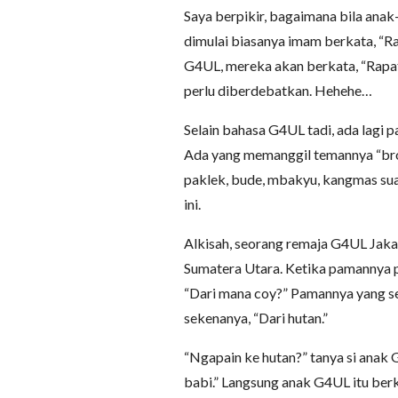
Saya berpikir, bagaimana bila anak-
dimulai biasanya imam berkata, “Rap
G4UL, mereka akan berkata, “Rapat
perlu diberdebatkan. Hehehe…
Selain bahasa G4UL tadi, ada lagi 
Ada yang memanggil temannya “bro”, 
paklek, bude, mbakyu, kangmas suatu
ini.
Alkisah, seorang remaja G4UL Jaka
Sumatera Utara. Ketika pamannya p
“Dari mana coy?” Pamannya yang se
sekenanya, “Dari hutan.”
“Ngapain ke hutan?” tanya si anak
babi.” Langsung anak G4UL itu berk