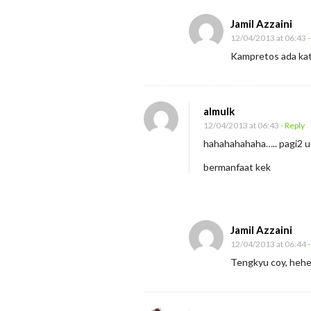
Jamil Azzaini
12/04/2013 at 06:43
-
Kampretos ada kat
almulk
12/04/2013 at 06:43
- Reply
hahahahahaha….. pagi2 ud
bermanfaat kek
Jamil Azzaini
12/04/2013 at 06:44
-
Tengkyu coy, heh