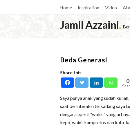
Home
Inspiration
Video
Ab
Jamil Azzaini
.
Ber
Beda Generasi
Share this
0
Shar
Saya punya anak yang sudah kulia
saat berinteraksi terkadang saya 
dengar, seperti “woles” yang artiny
kepo, waini, kampretos dan kata-kat