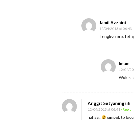
a
G
e
Jamil Azzaini
n
12/04/2013 at 06:43
-
e
Tengkyu bro, teta
r
a
s
Imam
i
12/04/20
Woles, 
Anggit Setyaningsih
12/04/2013 at 06:41
- Reply
hahaa..
simpel, tp lucu