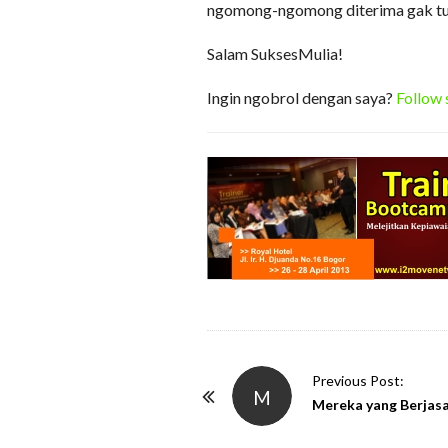
ngomong-ngomong diterima gak t
Salam SuksesMulia!
Ingin ngobrol dengan saya?
Follow 
P
Previous Post:
M
o
Mereka yang Berjas
s