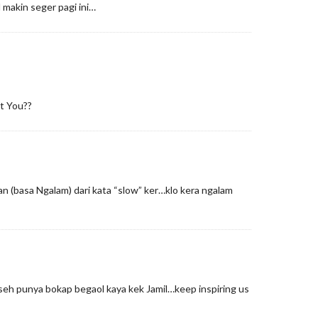
 makin seger pagi ini…
t You??
an (basa Ngalam) dari kata “slow” ker…klo kera ngalam
h punya bokap begaol kaya kek Jamil…keep inspiring us