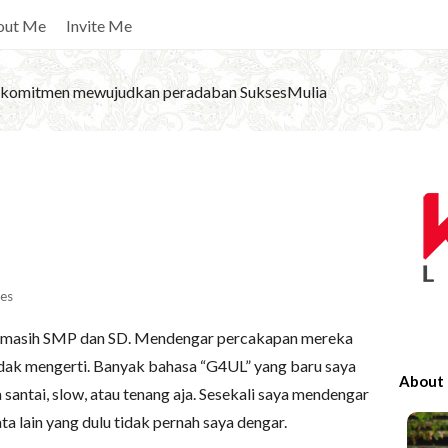
out Me
Invite Me
komitmen mewujudkan peradaban SuksesMulia
S
i
t
e
S
es
i
h, masih SMP dan SD. Mendengar percakapan mereka
d
tidak mengerti. Banyak bahasa “G4UL” yang baru saya
e
About
a santai, slow, atau tenang aja. Sesekali saya mendengar
b
a lain yang dulu tidak pernah saya dengar.
a