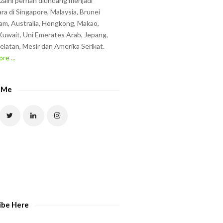
zzaini pernah diundang menjadi
ra di Singapore, Malaysia, Brunei
am, Australia, Hongkong, Makao,
uwait, Uni Emerates Arab, Jepang,
elatan, Mesir dan Amerika Serikat.
re ...
 Me
ibe Here