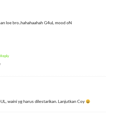
san loe bro..hahahaahah G4uL mood oN
 Reply
e
L, waini yg harus dilestarikan. Lanjutkan Coy