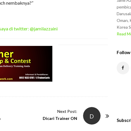
Jamil A
uch nembaknya?”
pembica
Darusal
Oman, K
Korea S
saya di twitter: @jamilazzaini
Read Mo
Follow
Next Post:
D
a
Dicari Trainer ON
Subscr