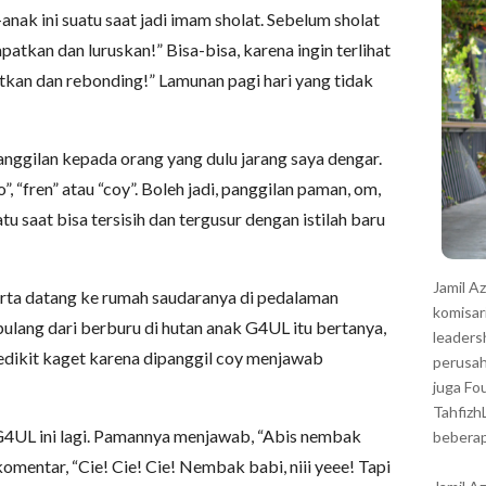
r
anak ini suatu saat jadi imam sholat. Sebelum sholat
atkan dan luruskan!” Bisa-bisa, karena ingin terlihat
kan dan rebonding!” Lamunan pagi hari yang tidak
panggilan kepada orang yang dulu jarang saya dengar.
“fren” atau “coy”. Boleh jadi, panggilan paman, om,
 saat bisa tersisih dan tergusur dengan istilah baru
Jamil A
rta datang ke rumah saudaranya di pedalaman
komisar
ulang dari berburu di hutan anak G4UL itu bertanya,
leaders
dikit kaget karena dipanggil coy menjawab
perusah
juga Fo
Tahfizh
 G4UL ini lagi. Pamannya menjawab, “Abis nembak
beberap
omentar, “Cie! Cie! Cie! Nembak babi, niii yeee! Tapi