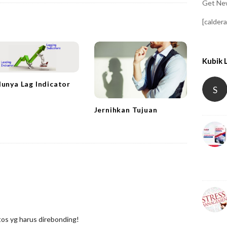
Get New
[calder
Kubik 
lunya Lag Indicator
S
Jernihkan Tujuan
tos yg harus direbonding!