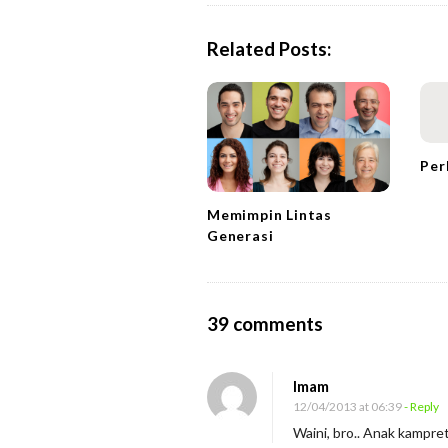
t
N
Related Posts:
a
v
i
g
Per
a
t
Memimpin Lintas
i
Generasi
o
n
O
39 comments
n
B
Imam
e
12/04/2013 at 06:39
- Reply
d
Waini, bro.. Anak kampre