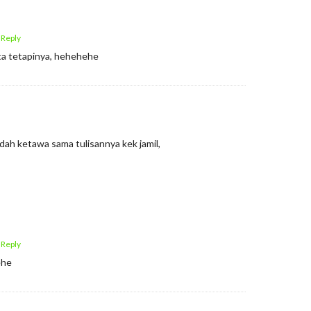
 Reply
a tetapinya, hehehehe
ah ketawa sama tulisannya kek jamil,
 Reply
ehe