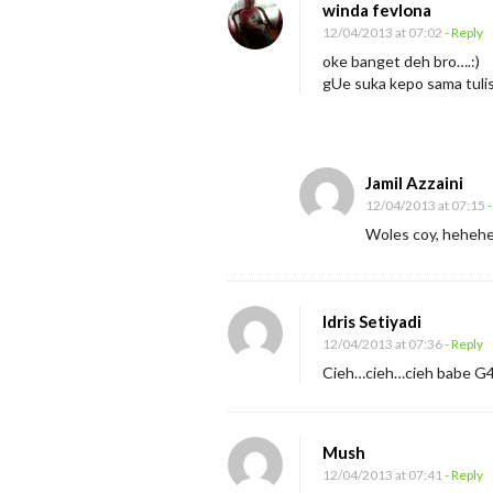
winda fevlona
12/04/2013 at 07:02
- Reply
oke banget deh bro….:)
gUe suka kepo sama tuli
Jamil Azzaini
12/04/2013 at 07:15
-
Woles coy, heheh
Idris Setiyadi
12/04/2013 at 07:36
- Reply
Cieh…cieh…cieh babe G4U
Mush
12/04/2013 at 07:41
- Reply