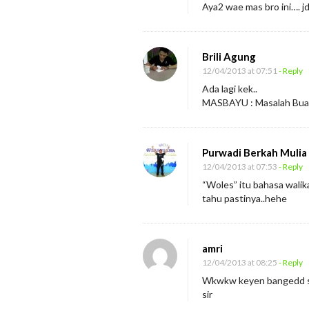
Aya2 wae mas bro ini…. jd
Brili Agung
12/04/2013 at 07:51
- Reply
Ada lagi kek..
MASBAYU : Masalah Bua
Purwadi Berkah Mulia
12/04/2013 at 07:53
- Reply
“Woles” itu bahasa walik
tahu pastinya..hehe
amri
12/04/2013 at 08:25
- Reply
Wkwkw keyen bangedd se
sir