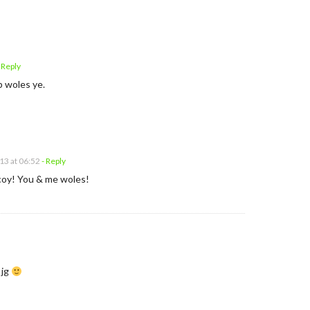
 Reply
p woles ye.
13 at 06:52
- Reply
coy! You & me woles!
 jg