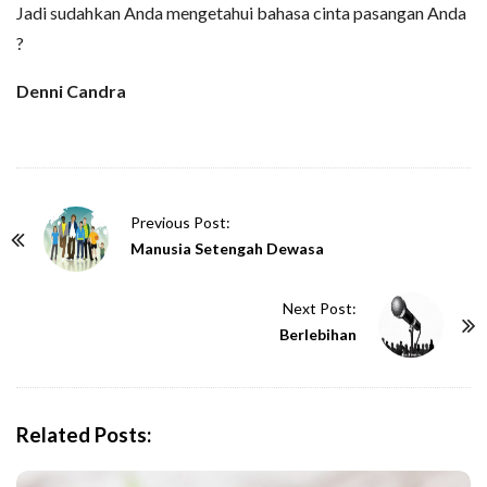
Jadi sudahkan Anda mengetahui bahasa cinta pasangan Anda
?
Denni Candra
P
Previous Post:
o
Manusia Setengah Dewasa
s
t
Next Post:
N
Berlebihan
a
v
i
Related Posts:
g
a