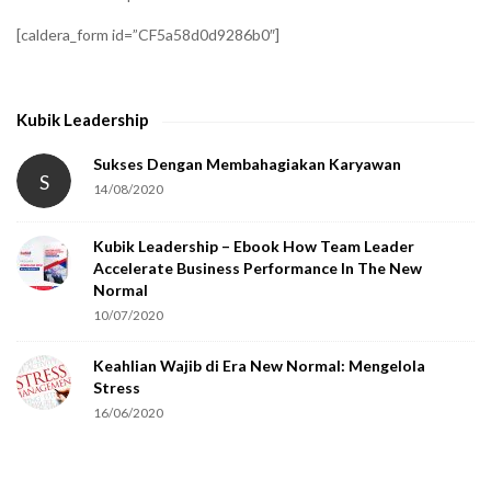
f
[caldera_form id=”CF5a58d0d9286b0″]
y
t
h
Kubik Leadership
a
t
Sukses Dengan Membahagiakan Karyawan
S
14/08/2020
y
o
Kubik Leadership – Ebook How Team Leader
u
Accelerate Business Performance In The New
a
Normal
r
10/07/2020
e
Keahlian Wajib di Era New Normal: Mengelola
h
Stress
u
16/06/2020
m
a
n