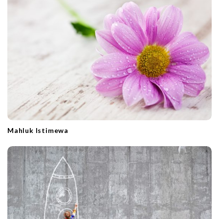
t
i
o
n
Mahluk Istimewa