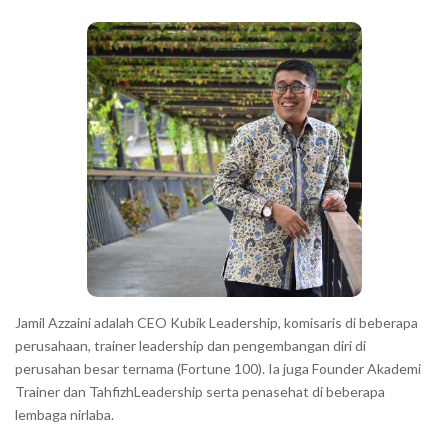
b
c
a
h
r
a
r
a
c
t
e
r
s
s
h
Jamil Azzaini adalah CEO Kubik Leadership, komisaris di beberapa
o
perusahaan, trainer leadership dan pengembangan diri di
w
perusahan besar ternama (Fortune 100). Ia juga Founder Akademi
Trainer dan TahfizhLeadership serta penasehat di beberapa
n
lembaga nirlaba.
i