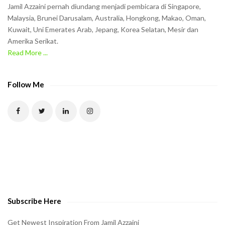
n
Jamil Azzaini pernah diundang menjadi pembicara di Singapore,
t
Malaysia, Brunei Darusalam, Australia, Hongkong, Makao, Oman,
h
Kuwait, Uni Emerates Arab, Jepang, Korea Selatan, Mesir dan
Amerika Serikat.
e
Read More ...
C
A
P
Follow Me
T
C
H
A
t
o
v
e
Subscribe Here
r
i
Get Newest Inspiration From Jamil Azzaini