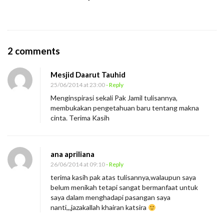
O
2 comments
n
Mesjid Daarut Tauhid
B
25/06/2014 at 23:00
- Reply
a
Menginspirasi sekali Pak Jamil tulisannya,
h
membukakan pengetahuan baru tentang makna
a
cinta. Terima Kasih
s
a
ana apriliana
C
26/06/2014 at 09:10
- Reply
i
terima kasih pak atas tulisannya,walaupun saya
n
belum menikah tetapi sangat bermanfaat untuk
saya dalam menghadapi pasangan saya
t
nanti,,,jazakallah khairan katsira
a