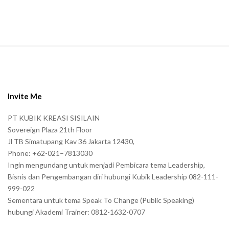
.
S
i
t
e
Invite Me
F
PT KUBIK KREASI SISILAIN
o
Sovereign Plaza 21th Floor
o
Jl TB Simatupang Kav 36 Jakarta 12430,
t
Phone: +62-021–7813030
e
Ingin mengundang untuk menjadi Pembicara tema Leadership,
r
Bisnis dan Pengembangan diri hubungi Kubik Leadership 082-111-
999-022
Sementara untuk tema Speak To Change (Public Speaking)
hubungi Akademi Trainer: 0812-1632-0707