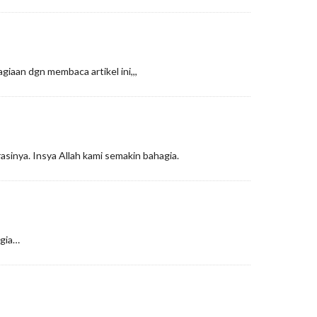
giaan dgn membaca artikel ini,,,
rasinya. Insya Allah kami semakin bahagia.
agia…