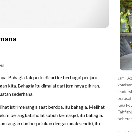
r
-mana
es
ya. Bahagia tak perlu dicari ke berbagai penjuru
Jamil A
komisar
an kita. Bahagia itu dimulai dari jernihnya pikiran,
leaders
uatan sederhana.
perusah
juga Fo
hat istri menangis saat berdoa, itu bahagia. Melihat
Tahfizh
lum berangkat sholat subuh ke masjid, itu bahagia.
beberap
an tangan dan berpelukan dengan anak sendiri, itu