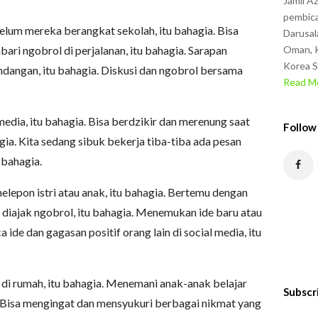
Jamil A
pembica
elum mereka berangkat sekolah, itu bahagia. Bisa
Darusal
ri ngobrol di perjalanan, itu bahagia. Sarapan
Oman, K
Korea S
andangan, itu bahagia. Diskusi dan ngobrol bersama
Read Mo
 media, itu bahagia. Bisa berdzikir dan merenung saat
Follow
gia. Kita sedang sibuk bekerja tiba-tiba ada pesan
u bahagia.
elepon istri atau anak, itu bahagia. Bertemu dengan
 diajak ngobrol, itu bahagia. Menemukan ide baru atau
ide dan gagasan positif orang lain di social media, itu
i di rumah, itu bahagia. Menemani anak-anak belajar
Subscr
. Bisa mengingat dan mensyukuri berbagai nikmat yang