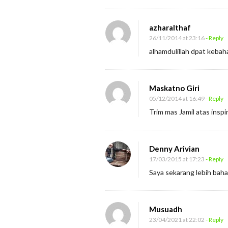
azharalthaf
26/11/2014 at 23:16
- Reply
alhamdulillah dpat kebaha
Maskatno Giri
05/12/2014 at 16:49
- Reply
Trim mas Jamil atas inspi
Denny Arivian
17/03/2015 at 17:23
- Reply
Saya sekarang lebih bah
Musuadh
23/04/2021 at 22:02
- Reply