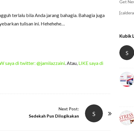
Get New
[calder
gguh terlalu bila Anda jarang bahagia. Bahagia juga
yebarkan tulisan ini. Hehehehe…
Kubik 
S
saya di twitter: @jamilazzaini
. Atau,
LIKE saya di
Next Post:
S
Sedekah Pun Dilogikakan