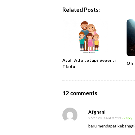
N
Related Posts:
a
v
i
g
a
t
Ayah Ada tetapi Seperti
i
Oh 
Tiada
o
n
O
12 comments
n
B
Afghani
a
26/11/2014 at 07:13
- Reply
h
baru mendapat kebahagia
a