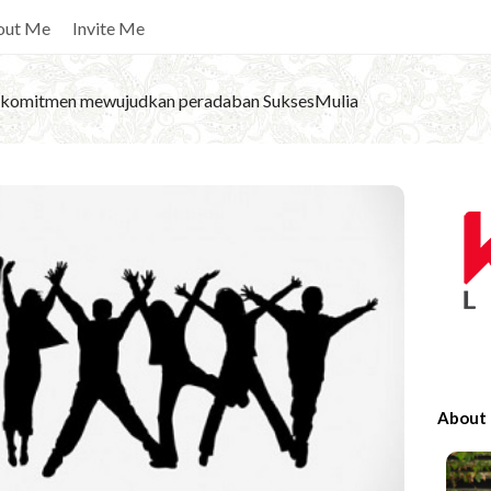
out Me
Invite Me
komitmen mewujudkan peradaban SuksesMulia
S
i
t
e
S
i
d
e
About
b
a