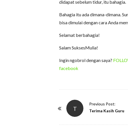
didapat sebelum tidur, itu bahagia.
Bahagia itu ada dimana-dimana. Sun
bisa dimulai dengan cara Anda men
Selamat berbahagia!
Salam SuksesMulia!
Ingin ngobrol dengan saya?
FOLLOW 
facebook
P
Previous Post:
T
o
Terima Kasih Guru
s
t