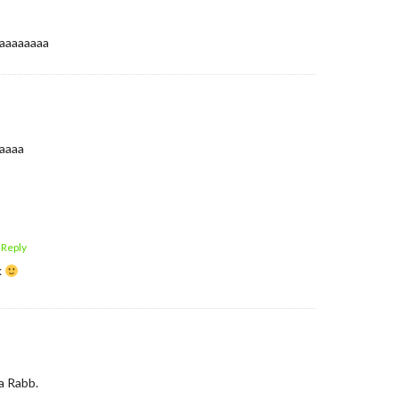
aaaaaaaa
aaaa
 Reply
k
a Rabb.