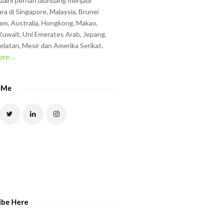
zzaini pernah diundang menjadi
ra di Singapore, Malaysia, Brunei
am, Australia, Hongkong, Makao,
uwait, Uni Emerates Arab, Jepang,
elatan, Mesir dan Amerika Serikat.
re ...
 Me
ibe Here