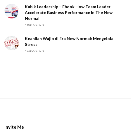
Kubik Leadership – Ebook How Team Leader
u
Accelerate Business Performance In The New
a
Normal
r
10/07/2020
e
Keahlian Wajib di Era New Normal: Mengelola
h
Stress
u
16/06/2020
m
a
n
.
S
i
t
e
Invite Me