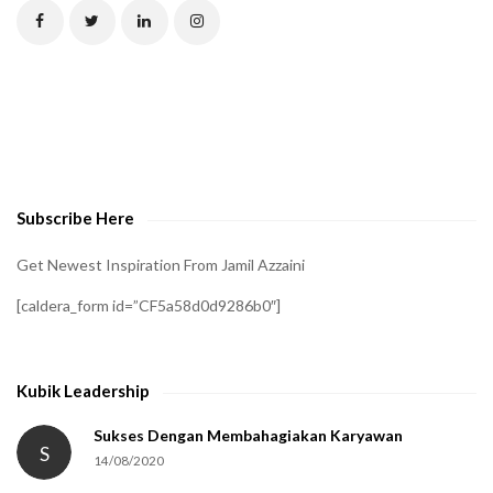
C
H
A
t
o
v
e
Subscribe Here
r
i
Get Newest Inspiration From Jamil Azzaini
f
[caldera_form id=”CF5a58d0d9286b0″]
y
t
h
Kubik Leadership
a
t
Sukses Dengan Membahagiakan Karyawan
S
14/08/2020
y
o