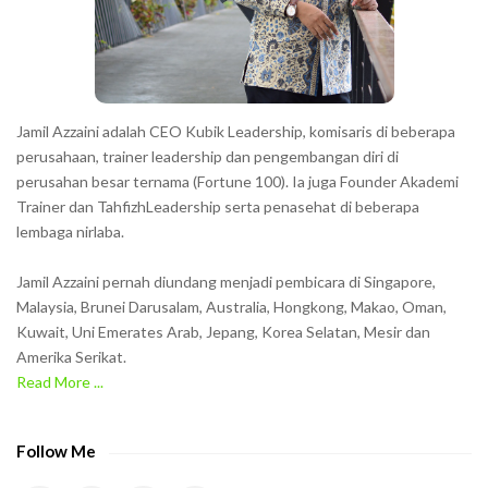
e
r
s
s
h
Jamil Azzaini adalah CEO Kubik Leadership, komisaris di beberapa
o
perusahaan, trainer leadership dan pengembangan diri di
w
perusahan besar ternama (Fortune 100). Ia juga Founder Akademi
Trainer dan TahfizhLeadership serta penasehat di beberapa
n
lembaga nirlaba.
i
n
Jamil Azzaini pernah diundang menjadi pembicara di Singapore,
t
Malaysia, Brunei Darusalam, Australia, Hongkong, Makao, Oman,
h
Kuwait, Uni Emerates Arab, Jepang, Korea Selatan, Mesir dan
Amerika Serikat.
e
Read More ...
C
A
P
Follow Me
T