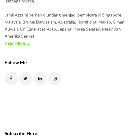
lembaga nirlaba.
i
n
Jamil Azzaini pernah diundang menjadi pembicara di Singapore,
t
Malaysia, Brunei Darusalam, Australia, Hongkong, Makao, Oman,
h
Kuwait, Uni Emerates Arab, Jepang, Korea Selatan, Mesir dan
Amerika Serikat.
e
Read More ...
C
A
P
Follow Me
T
C
H
A
t
o
v
e
Subscribe Here
r