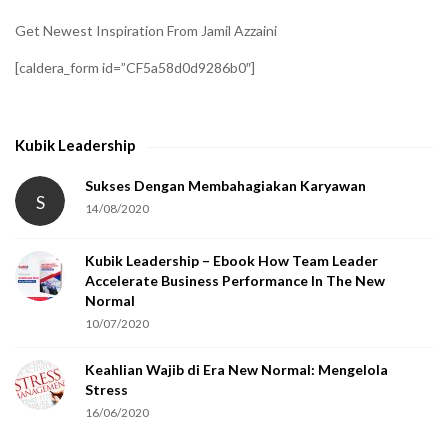
i
Get Newest Inspiration From Jamil Azzaini
f
[caldera_form id=”CF5a58d0d9286b0″]
y
t
h
Kubik Leadership
a
t
Sukses Dengan Membahagiakan Karyawan
S
14/08/2020
y
o
Kubik Leadership – Ebook How Team Leader
u
Accelerate Business Performance In The New
a
Normal
r
10/07/2020
e
Keahlian Wajib di Era New Normal: Mengelola
h
Stress
u
16/06/2020
m