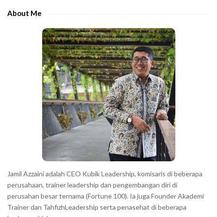
e
e
About Me
b
c
a
h
r
a
r
a
c
t
e
r
s
s
h
Jamil Azzaini adalah CEO Kubik Leadership, komisaris di beberapa
o
perusahaan, trainer leadership dan pengembangan diri di
w
perusahan besar ternama (Fortune 100). Ia juga Founder Akademi
Trainer dan TahfizhLeadership serta penasehat di beberapa
n