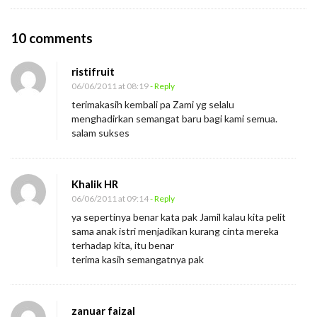
O
10 comments
n
ristifruit
A
06/06/2011 at 08:19
- Reply
p
terimakasih kembali pa Zami yg selalu
r
menghadirkan semangat baru bagi kami semua.
e
salam sukses
s
i
Khalik HR
a
06/06/2011 at 09:14
- Reply
s
ya sepertinya benar kata pak Jamil kalau kita pelit
i
sama anak istri menjadikan kurang cinta mereka
terhadap kita, itu benar
terima kasih semangatnya pak
zanuar faizal