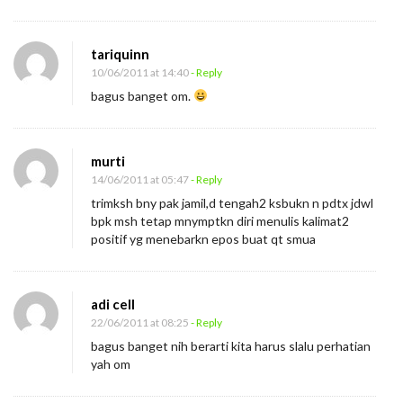
tariquinn
10/06/2011 at 14:40
- Reply
bagus banget om.
murti
14/06/2011 at 05:47
- Reply
trimksh bny pak jamil,d tengah2 ksbukn n pdtx jdwl
bpk msh tetap mnymptkn diri menulis kalimat2
positif yg menebarkn epos buat qt smua
adi cell
22/06/2011 at 08:25
- Reply
bagus banget nih berarti kita harus slalu perhatian
yah om