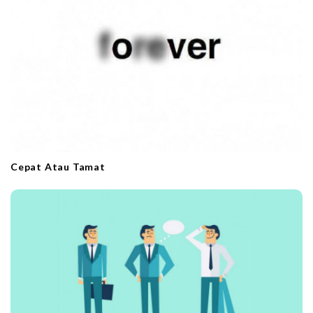
o
n
Cepat Atau Tamat