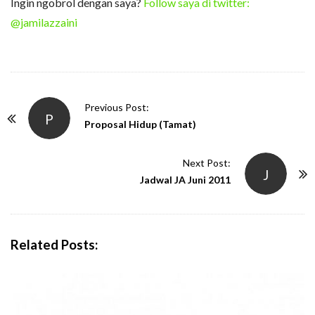
Ingin ngobrol dengan saya?
Follow saya di twitter:
@jamilazzaini
P
Previous Post:
P
o
Proposal Hidup (Tamat)
s
t
Next Post:
J
N
Jadwal JA Juni 2011
a
v
i
Related Posts:
g
a
t
i