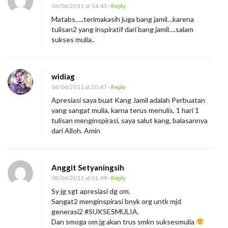
06/06/2011 at 14:43
- Reply
Matabs…..terimakasih juga bang jamil…karena
tulisan2 yang inspiratif dari bang jamil….salam
sukses mulia..
widiag
06/06/2011 at 20:47
- Reply
Apresiasi saya buat Kang Jamil adalah Perbuatan
yang sangat mulia, karna terus menulis, 1 hari 1
tulisan menginspirasi, saya salut kang, balasannya
dari Alloh. Amin
Anggit Setyaningsih
08/06/2011 at 01:49
- Reply
Sy jg sgt apresiasi dg om.
Sangat2 menginspirasi bnyk org untk mjd
generasi2 #SUKSESMULIA.
Dan smoga om jg akan trus smkn suksesmulia