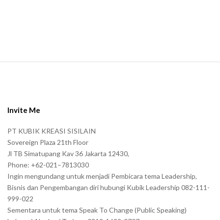
a
n
.
S
i
t
e
Invite Me
F
PT KUBIK KREASI SISILAIN
o
Sovereign Plaza 21th Floor
o
Jl TB Simatupang Kav 36 Jakarta 12430,
t
Phone: +62-021–7813030
e
Ingin mengundang untuk menjadi Pembicara tema Leadership,
r
Bisnis dan Pengembangan diri hubungi Kubik Leadership 082-111-
999-022
Sementara untuk tema Speak To Change (Public Speaking)