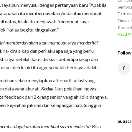
Jamil A
, saya pun menyusul dengan pertanyaan baru “Apabila
pembica
 Anda, apakah itu memberdayakan Anda atau membuat
Darusal
Oman, K
l nafas, lelaki itu menjawab “membuat saya
Korea S
k “kalau begitu, tinggalkan.”
Read Mo
 ini memberdayakan atau membuat saya menderita?’
ra-kira sikap dan perilaku apa saja yang perlu
Follow
Akhirnya, setelah kami diskusi, beberapa sikap dan
ukan oleh lelaki itu agar semakin berdaya adalah:
mpinan selalu menyiapkan alternatif solusi yang
an data yang akurat.
Kedua
, ikut pelatihan inovasi
ta feedback dari 2 orang senior yang ahli dibidangnya.
iberi kejenihan pikiran dan kelapangan hati. Sungguh
Subscr
 memberdayakan atau membuat saya menderita?
Bisa