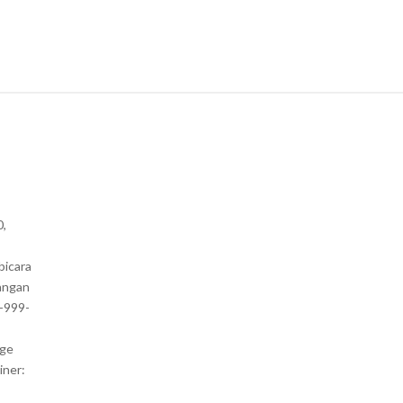
0,
bicara
angan
1-999-
nge
iner: