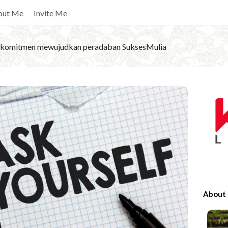
out Me
Invite Me
komitmen mewujudkan peradaban SuksesMulia
S
i
t
e
S
i
d
e
About
b
a