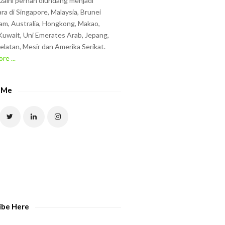
zzaini pernah diundang menjadi
ra di Singapore, Malaysia, Brunei
am, Australia, Hongkong, Makao,
uwait, Uni Emerates Arab, Jepang,
elatan, Mesir dan Amerika Serikat.
re ...
 Me
ibe Here