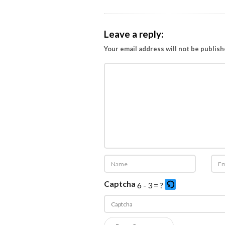
Leave a reply:
Your email address will not be publish
Captcha
6 - 3 = ?
P