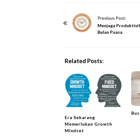
P
Previous Post:
o
Menjaga Produktivit
Bulan Puasa
s
t
N
a
Related Posts:
v
i
g
a
t
i
Bus
Era Sekarang
o
Memerlukan Growth
n
Mindset