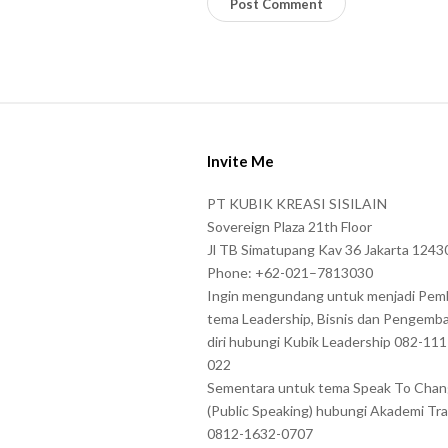
l
e
a
s
S
e
i
e
Invite Me
t
n
e
PT KUBIK KREASI SISILAIN
t
F
Sovereign Plaza 21th Floor
e
o
Jl TB Simatupang Kav 36 Jakarta 1243
r
Phone: +62-021–7813030
o
t
Ingin mengundang untuk menjadi Pem
t
tema Leadership, Bisnis dan Pengemb
h
e
diri hubungi Kubik Leadership 082-11
e
r
022
c
Sementara untuk tema Speak To Cha
h
(Public Speaking) hubungi Akademi Tra
a
0812-1632-0707