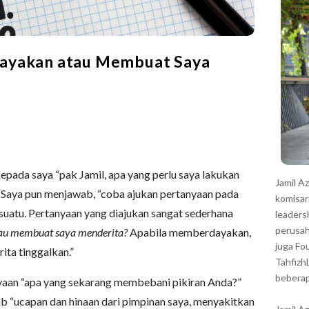
r
ayakan atau Membuat Saya
pada saya “pak Jamil, apa yang perlu saya lakukan
Jamil A
” Saya pun menjawab, “coba ajukan pertanyaan pada
komisar
esuatu. Pertanyaan yang diajukan sangat sederhana
leaders
perusah
au membuat saya menderita?
Apabila memberdayakan,
juga Fo
ita tinggalkan.”
Tahfizh
beberap
aan “apa yang sekarang membebani pikiran Anda?”
ab “ucapan dan hinaan dari pimpinan saya, menyakitkan