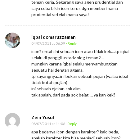
teman kerja. Sekarang saya agen prudential dan
saya coba bikin icon terus dgn memberi nama
prudential setelah nama saya!
iqbal qomaruzzaman
04/07/2011 at 06:59
- Reply
icon? entah ini sebuah icon atau tidak kek….tp iqbal
selalu di panggil ustadz oleg teman2…
mungkin karena iqbal selalu menyambungkan
sesuatu hal dengan agama.
tp sayangnya…ini bukan sebuah pujian (walau iqbal
tidak butuh pujian)
ini sebuah ejekan sok alim…
tak apalah, dari pada sok bejat … ya kan kek?
Zein Yusuf
08/07/2011 at 11:06
- Reply
apa bedanya icon dengan karakter? kalo beda,
apakah karakter kita bisa menjadi sebuah icon?