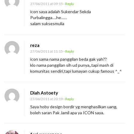
27/06/2011 at 09:15
- Reply
icon saya adalah Sukendar Sekda
Purbalingga….he……
salam suksesmulia
reza
27/06/2011 at 11:15
- Reply
icon sama nama panggilan beda gak yah??
klo nama panggilan sih ud punya,,tapi mash di
komunitas sendiri,tapi lumayan cukup famous ^_^
Diah Astoety
27/06/2011 at 20:19
- Reply
Saya hoby design bordir yg menghasilkan uang,
boleh saran Pak Jamil apa ya ICON saya.