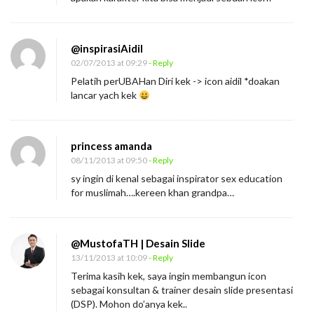
@inspirasiAidil
02/07/2013 at 09:29
- Reply
Pelatih perUBAHan Diri kek -> icon aidil *doakan
lancar yach kek
princess amanda
08/11/2013 at 09:50
- Reply
sy ingin di kenal sebagai inspirator sex education
for muslimah….kereen khan grandpa…
@MustofaTH | Desain Slide
13/11/2013 at 10:09
- Reply
Terima kasih kek, saya ingin membangun icon
sebagai konsultan & trainer desain slide presentasi
(DSP). Mohon do’anya kek..