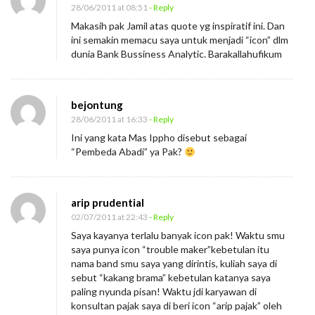
28/06/2011 at 08:51
- Reply
Makasih pak Jamil atas quote yg inspiratif ini. Dan
ini semakin memacu saya untuk menjadi “icon” dlm
dunia Bank Bussiness Analytic. Barakallahufikum
bejontung
28/06/2011 at 16:33
- Reply
Ini yang kata Mas Ippho disebut sebagai
“Pembeda Abadi” ya Pak?
arip prudential
02/07/2011 at 22:43
- Reply
Saya kayanya terlalu banyak icon pak! Waktu smu
saya punya icon “trouble maker”kebetulan itu
nama band smu saya yang dirintis, kuliah saya di
sebut “kakang brama” kebetulan katanya saya
paling nyunda pisan! Waktu jdi karyawan di
konsultan pajak saya di beri icon “arip pajak” oleh