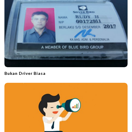
t
i
o
n
Bukan Driver Biasa