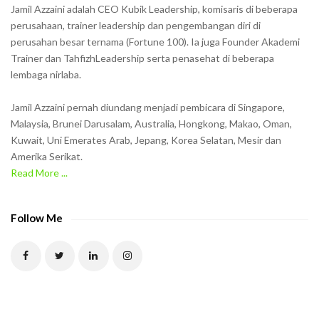
h
Jamil Azzaini adalah CEO Kubik Leadership, komisaris di beberapa
o
perusahaan, trainer leadership dan pengembangan diri di
w
perusahan besar ternama (Fortune 100). Ia juga Founder Akademi
Trainer dan TahfizhLeadership serta penasehat di beberapa
n
lembaga nirlaba.
i
n
Jamil Azzaini pernah diundang menjadi pembicara di Singapore,
t
Malaysia, Brunei Darusalam, Australia, Hongkong, Makao, Oman,
h
Kuwait, Uni Emerates Arab, Jepang, Korea Selatan, Mesir dan
Amerika Serikat.
e
Read More ...
C
A
P
Follow Me
T
C
H
A
t