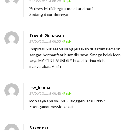
27/06/2011 at 08:20
- Reply
a
‘Sukses Mulia’begitu melekat d hati.
?
Sedang d cari ikonnya
Tuwuh Gunawan
27/06/2011 at 08:35
- Reply
Inspirasi SuksesMulia yg jelaskan di Batam kemarin
sangat bermanfaat buat diri saya. Smoga kelak icon
saya MA’CIK LAUNDRY bisa diterima oleh
masyarakat. Amin
isw_banna
27/06/2011 at 08:48
- Reply
icon saya apa ya? MC? Blogger? atau PNS?
=pengamat nasyid sejati
Sukendar