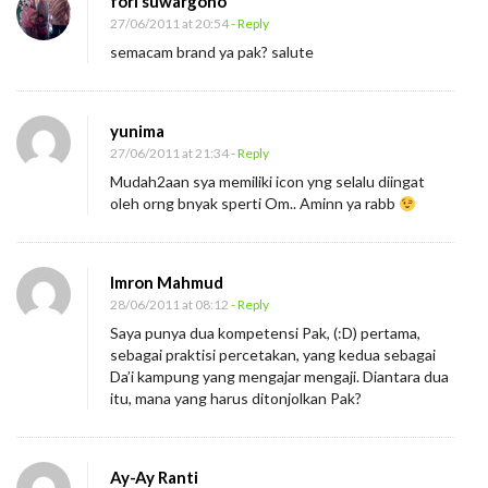
fori suwargono
27/06/2011 at 20:54
- Reply
semacam brand ya pak? salute
yunima
27/06/2011 at 21:34
- Reply
Mudah2aan sya memiliki icon yng selalu diingat
oleh orng bnyak sperti Om.. Aminn ya rabb
Imron Mahmud
28/06/2011 at 08:12
- Reply
Saya punya dua kompetensi Pak, (:D) pertama,
sebagai praktisi percetakan, yang kedua sebagai
Da’i kampung yang mengajar mengaji. Diantara dua
itu, mana yang harus ditonjolkan Pak?
Ay-Ay Ranti