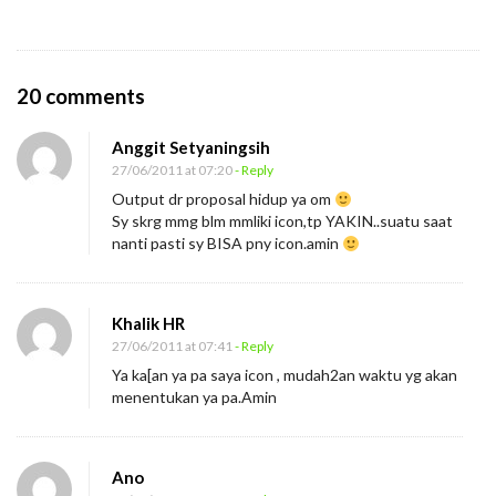
O
20 comments
n
Anggit Setyaningsih
A
27/06/2011 at 07:20
- Reply
p
Output dr proposal hidup ya om
a
Sy skrg mmg blm mmliki icon,tp YAKIN..suatu saat
“
nanti pasti sy BISA pny icon.amin
I
c
Khalik HR
o
27/06/2011 at 07:41
- Reply
n
Ya ka[an ya pa saya icon , mudah2an waktu yg akan
”
menentukan ya pa.Amin
A
n
Ano
d