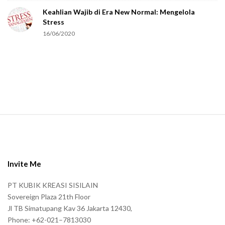
Keahlian Wajib di Era New Normal: Mengelola
h
Stress
u
16/06/2020
m
a
n
.
S
i
t
e
Invite Me
F
PT KUBIK KREASI SISILAIN
o
Sovereign Plaza 21th Floor
o
Jl TB Simatupang Kav 36 Jakarta 12430,
t
Phone: +62-021–7813030