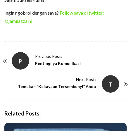
Ingin ngobrol dengan saya?
Follow saya di twitter:
@jamilazzaini
P
Previous Post:
P
o
Pentingnya Komunikasi
s
t
Next Post:
T
N
Temukan “Kekayaan Tersembunyi” Anda
a
v
i
Related Posts:
g
a