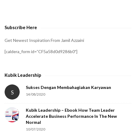
o
v
e
Subscribe Here
r
i
Get Newest Inspiration From Jamil Azzaini
f
[caldera_form id=”CF5a58d0d9286b0″]
y
t
h
Kubik Leadership
a
t
Sukses Dengan Membahagiakan Karyawan
S
14/08/2020
y
o
Kubik Leadership – Ebook How Team Leader
u
Accelerate Business Performance In The New
a
Normal
r
10/07/2020
e