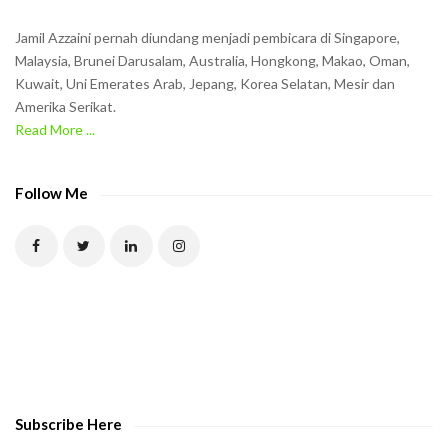
n
Jamil Azzaini pernah diundang menjadi pembicara di Singapore,
t
Malaysia, Brunei Darusalam, Australia, Hongkong, Makao, Oman,
h
Kuwait, Uni Emerates Arab, Jepang, Korea Selatan, Mesir dan
Amerika Serikat.
e
Read More ...
C
A
P
Follow Me
T
C
H
A
t
o
v
e
Subscribe Here
r