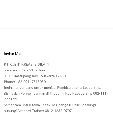
n
.
S
i
t
e
Invite Me
F
PT KUBIK KREASI SISILAIN
o
Sovereign Plaza 21th Floor
o
Jl TB Simatupang Kav 36 Jakarta 12430,
t
Phone: +62-021–7813030
e
Ingin mengundang untuk menjadi Pembicara tema Leadership,
r
Bisnis dan Pengembangan diri hubungi Kubik Leadership 082-111-
999-022
Sementara untuk tema Speak To Change (Public Speaking)
hubungi Akademi Trainer: 0812-1632-0707