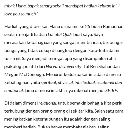
mbak Hana, bapak senang sekali mendapat hadiah kejutan ini, I
love you so much.”
Hadiah yang diberikan Hana di malam ke 25 bulan Ramadhan
seolah menjadi hadiah
Lailatul Qadr
buat saya. Saya
merasakan kebahagiaan yang sangat membuncah, berbunga-
bunga yang tidak cukup diuangkap dengan kata-kata dalam
tulisa ini. Saya menjadi teringat apa yang disampaikan ahli
psikologi positif dari
Harvard University
, Tal Ben Shahar dan
Megan McDonough. Menurut kedua pakar ini ada 5 dimensi
kebahagiaan yaitu
spiritual, physical, intellectual, relational dan
emotional.
Lima dimensi ini akhirnya dikenal menjadi
SPIRE
.
Di dalam dimensi
relational,
untuk semakin bahagia kita perlu
terhubung dengan orang-orang di sekitar kita. Salah satu cara
meningkatkan keterhubungan itu adalah dengan saling
memberi hadiah. Bukan hanya membahagiakan, saling