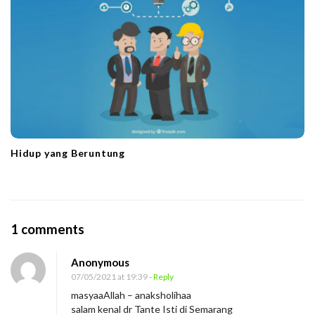
Hidup yang Beruntung
O
1 comments
n
Anonymous
A
07/05/2021 at 19:39
- Reply
p
masyaaAllah – anaksholihaa
a
salam kenal dr Tante Isti di Semarang