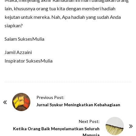
lain, khususnya orang tua kita dengan memberi hadiah
kejutan untuk mereka. Nah, Apa hadiah yang sudah Anda
siapkan?
Salam SuksesMulia
Jamil Azzaini
Inspirator SuksesMulia
P
Previous Post:
o
Jurnal Syukur Meningkatkan Kebahagiaan
s
t
Next Post:
N
Ketika Orang Baik Menyelamatkan Seluruh
Manusia