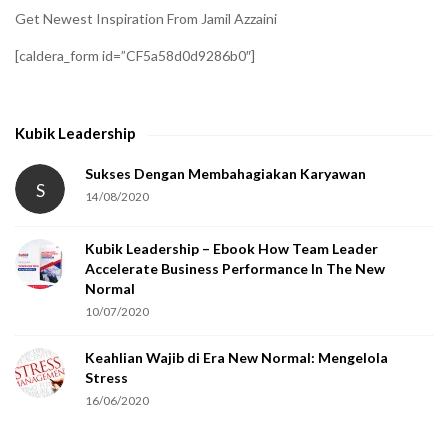
i
Get Newest Inspiration From Jamil Azzaini
f
[caldera_form id=”CF5a58d0d9286b0″]
y
t
h
Kubik Leadership
a
t
Sukses Dengan Membahagiakan Karyawan
S
14/08/2020
y
o
Kubik Leadership – Ebook How Team Leader
u
Accelerate Business Performance In The New
a
Normal
r
10/07/2020
e
Keahlian Wajib di Era New Normal: Mengelola
h
Stress
u
16/06/2020
m
a