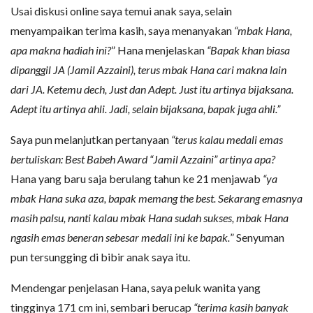
Usai diskusi online saya temui anak saya, selain
menyampaikan terima kasih, saya menanyakan
“mbak Hana,
apa makna hadiah ini?
” Hana menjelaskan
“Bapak khan biasa
dipanggil JA (Jamil Azzaini), terus mbak Hana cari makna lain
dari JA. Ketemu dech, Just dan Adept. Just itu artinya bijaksana.
Adept itu artinya ahli. Jadi, selain bijaksana, bapak juga ahli.”
Saya pun melanjutkan pertanyaan
“terus kalau medali emas
bertuliskan: Best Babeh Award “Jamil Azzaini” artinya apa?
Hana yang baru saja berulang tahun ke 21 menjawab
“ya
mbak Hana suka aza, bapak memang the best. Sekarang emasnya
masih palsu, nanti kalau mbak Hana sudah sukses, mbak Hana
ngasih emas beneran sebesar medali ini ke bapak.
” Senyuman
pun tersungging di bibir anak saya itu.
Mendengar penjelasan Hana, saya peluk wanita yang
tingginya 171 cm ini, sembari berucap
“terima kasih banyak