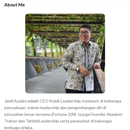
e
e
About Me
b
c
a
h
r
a
r
a
c
t
e
r
s
s
h
Jamil Azzaini adalah CEO Kubik Leadership, komisaris di beberapa
o
perusahaan, trainer leadership dan pengembangan diri di
w
perusahan besar ternama (Fortune 100). Ia juga Founder Akademi
Trainer dan TahfizhLeadership serta penasehat di beberapa
n
lembaga nirlaba.
i