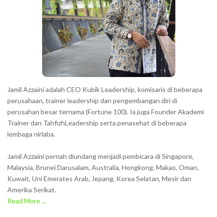
c
t
e
r
s
s
h
Jamil Azzaini adalah CEO Kubik Leadership, komisaris di beberapa
o
perusahaan, trainer leadership dan pengembangan diri di
w
perusahan besar ternama (Fortune 100). Ia juga Founder Akademi
Trainer dan TahfizhLeadership serta penasehat di beberapa
n
lembaga nirlaba.
i
n
Jamil Azzaini pernah diundang menjadi pembicara di Singapore,
t
Malaysia, Brunei Darusalam, Australia, Hongkong, Makao, Oman,
h
Kuwait, Uni Emerates Arab, Jepang, Korea Selatan, Mesir dan
Amerika Serikat.
e
Read More ...
C
A