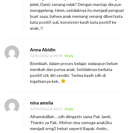
jelek, Danis senang ndak? Dengan mantap dia pun
menggeleng. Hmm..setidaknya itu menjadi penguat
buat saya, bahwa anak memang senang diberi kata
kata positif. yuk, konsisten kasih kata positif ke
anak..!!
Anna Abidin
12/01/2012 at 09:58
- Reply
Bismilaah, dalam proses belajar. walaupun belum
menikah dan punya anak. Setidaknya berkata
positif utk diri sendiri. Terima kasih sdh di
ingatkan,ya kek..
nina amelia
12/01/2012 at 10:21
- Reply
Alhamdulillah .. sdh diingetin sama Pak Jamil..
Thanks ya Pak.. Mohon doa semoga anak2ku
menjadi orng2 hebat seperti Bapak. Amiin..