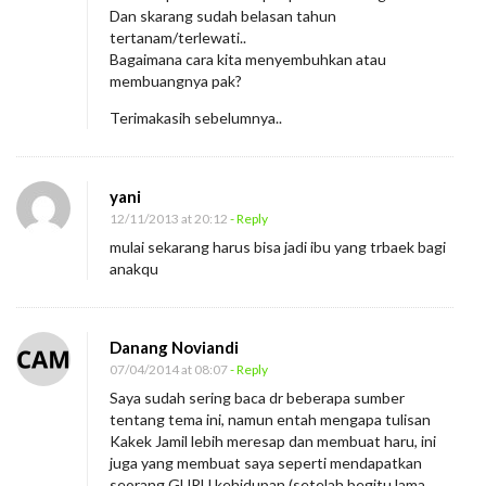
Dan skarang sudah belasan tahun
tertanam/terlewati..
Bagaimana cara kita menyembuhkan atau
membuangnya pak?
Terimakasih sebelumnya..
yani
12/11/2013 at 20:12
- Reply
mulai sekarang harus bisa jadi ibu yang trbaek bagi
anakqu
Danang Noviandi
07/04/2014 at 08:07
- Reply
Saya sudah sering baca dr beberapa sumber
tentang tema ini, namun entah mengapa tulisan
Kakek Jamil lebih meresap dan membuat haru, ini
juga yang membuat saya seperti mendapatkan
seorang GURU kehidupan (setelah begitu lama