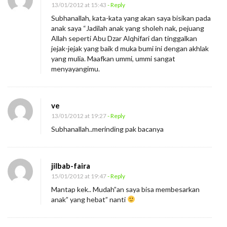
13/01/2012 at 15:43
- Reply
Subhanallah, kata-kata yang akan saya bisikan pada
anak saya “Jadilah anak yang sholeh nak, pejuang
Allah seperti Abu Dzar Alqhifari dan tinggalkan
jejak-jejak yang baik d muka bumi ini dengan akhlak
yang mulia. Maafkan ummi, ummi sangat
menyayangimu.
ve
13/01/2012 at 19:27
- Reply
Subhanallah..merinding pak bacanya
jilbab-faira
15/01/2012 at 19:47
- Reply
Mantap kek.. Mudah”an saya bisa membesarkan
anak” yang hebat” nanti