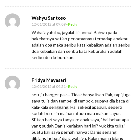
Wahyu Santoso
12/01/2012 at 09:09
- Reply
Wahai ayah ibu, jagalah lisanmu! Bahwa pada
hakekatnya setiap perkataanmu terhadap anakmu
adalah doa maka seribu kata kebaikan adalah seribu
doa kebaikan dan seribu kata keburukan adalah
seribu doa keburukan.
Fridya Mayasari
12/01/2012 at 09:21
- Reply
setuju banget pak… Tidak hanya lisan Pak, tapi juga
saya tulis dan tempel di tembok, supaya dia baca di
kala-kala senggang. Hal sekecil apapun, seperti
sudah beresin mainan atauu mau makan sayur.
SEtiap hari saya tanya ke anak saya, “hal hebat apa
yang sudah Danis kerjakan hari ini? yuk kita tulis.”
Suatu kali saya pernah nanya : Danis senang
dibilang hebat? dia jawab iya. Kalau mama bilang