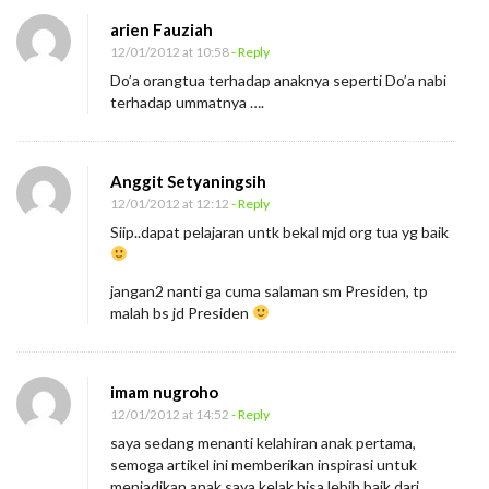
arien Fauziah
12/01/2012 at 10:58
- Reply
Do’a orangtua terhadap anaknya seperti Do’a nabi
terhadap ummatnya ….
Anggit Setyaningsih
12/01/2012 at 12:12
- Reply
Siip..dapat pelajaran untk bekal mjd org tua yg baik
jangan2 nanti ga cuma salaman sm Presiden, tp
malah bs jd Presiden
imam nugroho
12/01/2012 at 14:52
- Reply
saya sedang menanti kelahiran anak pertama,
semoga artikel ini memberikan inspirasi untuk
menjadikan anak saya kelak bisa lebih baik dari