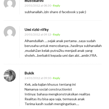
mustikarini
20/01/2012 at 08:30
- Reply
subhanallah..izin share d facebook y pak:)
Umi rizki-rifky
20/01/2012 at 09:13
- Reply
Alhamdulilah ….sejak anak pertama ..saya sudah
berusaha untuk mencobanya…hasilnya subhanallah
,mudah2an kelak putra2ku menjadi anak yang
sholeh…berbakti kepada umi dan abi…amiin.YRA.
Bukik
24/01/2012 at 09:30
- Reply
Kek, ada kajian khusus tentang ini
Namanya social constructionist
Intinya: bahasa mengkonstruksikan realitas
Realitas itu bisa apa saja, termasuk anak
Terima kasih sudah mengingatkan….