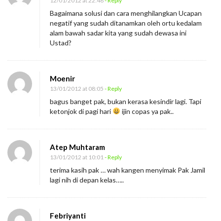
12/01/2012 at 22:48
- Reply
Bagaimana solusi dan cara menghilangkan Ucapan
negatif yang sudah ditanamkan oleh ortu kedalam
alam bawah sadar kita yang sudah dewasa ini
Ustad?
Moenir
13/01/2012 at 08:05
- Reply
bagus banget pak, bukan kerasa kesindir lagi. Tapi
ketonjok di pagi hari
ijin copas ya pak..
Atep Muhtaram
13/01/2012 at 10:01
- Reply
terima kasih pak … wah kangen menyimak Pak Jamil
lagi nih di depan kelas…..
Febriyanti