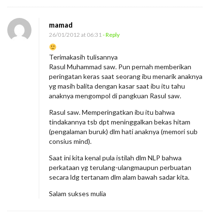
mamad
26/01/2012 at 06:31
- Reply
Terimakasih tulisannya
Rasul Muhammad saw. Pun pernah memberikan
peringatan keras saat seorang ibu menarik anaknya
yg masih balita dengan kasar saat ibu itu tahu
anaknya mengompol di pangkuan Rasul saw.
Rasul saw. Memperingatkan ibu itu bahwa
tindakannya tsb dpt meninggalkan bekas hitam
(pengalaman buruk) dlm hati anaknya (memori sub
consius mind).
Saat ini kita kenal pula istilah dlm NLP bahwa
perkataan yg terulang-ulangmaupun perbuatan
secara ldg tertanam dlm alam bawah sadar kita.
Salam sukses mulia