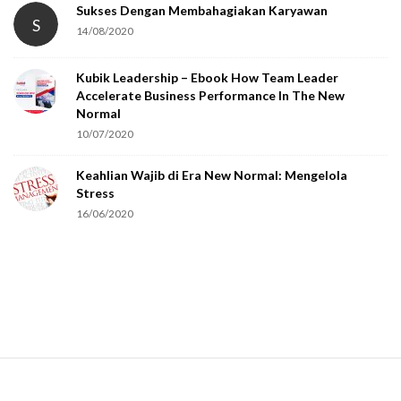
t
Sukses Dengan Membahagiakan Karyawan
S
14/08/2020
y
o
Kubik Leadership – Ebook How Team Leader
u
Accelerate Business Performance In The New
a
Normal
r
10/07/2020
e
Keahlian Wajib di Era New Normal: Mengelola
h
Stress
u
16/06/2020
m
a
n
.
S
i