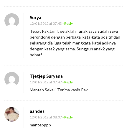
t
a
Surya
a
12/01/2012 at 07:43
- Reply
n
Tepat Pak Jamil, sejak lahir anak saya sudah saya
berondong dengan berbagai kata-kata positif dan
m
sekarang dia juga telah mengkata-katai adiknya
u
dengan kata2 yang sama. Sungguh anak2 yang
hebat!
Tjetjep Suryana
12/01/2012 at 07:47
- Reply
Mantab Sekali. Terima kasih Pak
aandes
12/01/2012 at 08:07
- Reply
mantepppp