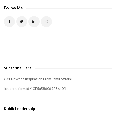
P
Follow Me
T
C
H
A
t
o
v
e
Subscribe Here
r
i
Get Newest Inspiration From Jamil Azzaini
f
[caldera_form id=”CF5a58d0d9286b0″]
y
t
h
Kubik Leadership
a