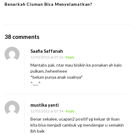
Benarkah Ciuman Bisa Menyelamatkan?
O
38 comments
n
Saafia Saffanah
A
12/01/2012 at 07:26
- Reply
n
Mantabs pak, ntar mau bisikin ke ponakan ah kalo
a
pulkam..heheeheee
k
*belum punya anak soalnya*
^___^
m
u
P
mustika yanti
e
12/01/2012 at 07:34
- Reply
r
Benar sekalee, ucapan2 positif yg keluar dr lisan
kita bisa menjadi cambuk yg mendengar u semakin
k
lbh baik
a