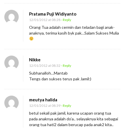
Pratama Puji Widiyanto
12/01/2012 at 08:28
- Reply
Orang Tua adalah cermin dan teladan bagi anak-
anaknya, terima kasih byk pak…Salam Sukses Mulia
Nikke
12/01/2012 at 08:32
- Reply
Subhanalloh…Mantab
Tengs dan sukses terus pak Jamil:)
meutya halida
12/01/2012 at 08:39
- Reply
betul sekali pak jamil, karena ucapan orang tua
pada anaknya adalah do’a.. selayaknya kita sebagai
orang tua hati2 dalam berucap pada anak2 kita..