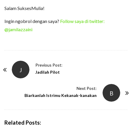
Salam SuksesMulia!
Ingin ngobrol dengan saya?
Follow saya di twitter:
@jamilazzaini
P
Previous Post:
J
o
Jadilah Pilot
s
t
Next Post:
B
N
Biarkanlah Istrimu Kekanak-kanakan
a
v
i
Related Posts:
g