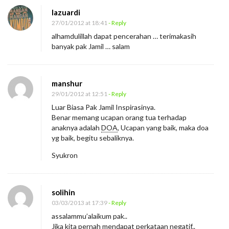
lazuardi
27/01/2012 at 18:41
- Reply
alhamdulillah dapat pencerahan … terimakasih
banyak pak Jamil … salam
manshur
29/01/2012 at 12:51
- Reply
Luar Biasa Pak Jamil Inspirasinya.
Benar memang ucapan orang tua terhadap
anaknya adalah
DOA
, Ucapan yang baik, maka doa
yg baik, begitu sebaliknya.
Syukron
solihin
03/03/2013 at 17:39
- Reply
assalammu’alaikum pak..
Jika kita pernah mendapat perkataan negatif..