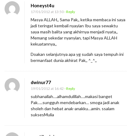
Honeyst4u
17/01/2012 at 13:50
- Reply
Masya ALLAH,, Sama Pak,, ketika membaca ini saya
jadi teringat kembali nyayian Ibu saya sewaktu
saya masih balita yang akhirnya menjadi nyata,,
Memang sekedar nyanyian, tapi Masya ALLAH
kekuatannya,,
Doakan selanjutnya apa yg sudah saya tempuh ini
bermanfaat dunia akhirat Pak,, ^_^,,
dwinur77
19/01/2012 at 16:42
- Reply
subhanallah….alhamdulillah….makasi banget
Pak…..sungguh mendebarkan… smoga jadi anak
sholeh dan hebat anak-anakku…amin. ssalam
suksesMulia