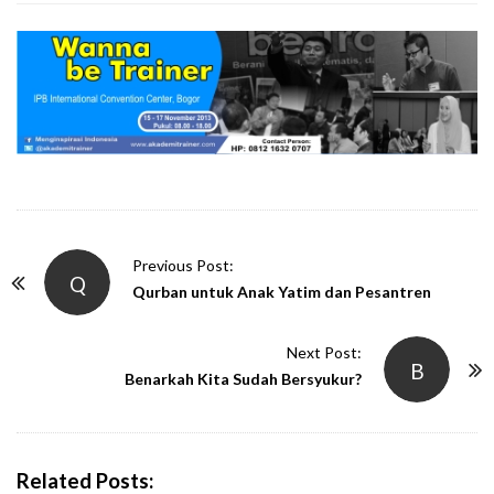
P
Previous Post:
Q
o
Qurban untuk Anak Yatim dan Pesantren
s
t
Next Post:
B
N
Benarkah Kita Sudah Bersyukur?
a
v
i
Related Posts: