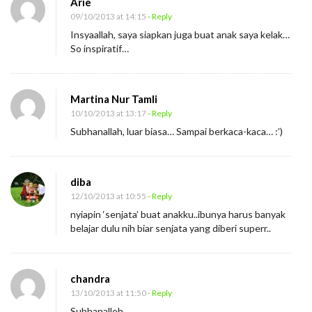
Arie
09/10/2013 at 14:15
- Reply
Insyaallah, saya siapkan juga buat anak saya kelak…
So inspiratif…
Martina Nur Tamli
10/10/2013 at 13:17
- Reply
Subhanallah, luar biasa… Sampai berkaca-kaca… :’)
diba
12/10/2013 at 10:55
- Reply
nyiapin ‘senjata’ buat anakku..ibunya harus banyak
belajar dulu nih biar senjata yang diberi superr..
chandra
13/10/2013 at 11:50
- Reply
Subhanalloh