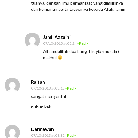
tuanya, dengan ilmu bermanfaat yang dimilikinya
dan keimanan serta taqwanya kepada Allah…amin
Jamil Azzaini
07/10/2013 at 08:24
- Reply
Alhamdulillah doa bang Thoyib (musafir)
makbul
Raifan
07/10/2013 at 08:13
- Reply
sangat menyentuh
nuhun kek
Darmawan
07/10/2013 at 08:32
- Reply