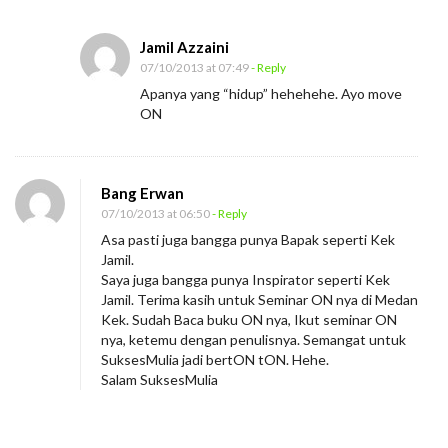
u
,
Jamil Azzaini
G
07/10/2013 at 07:49
- Reply
u
Apanya yang “hidup” hehehehe. Ayo move
ON
n
a
k
Bang Erwan
a
07/10/2013 at 06:50
- Reply
n
Asa pasti juga bangga punya Bapak seperti Kek
“
Jamil.
S
Saya juga bangga punya Inspirator seperti Kek
Jamil. Terima kasih untuk Seminar ON nya di Medan
e
Kek. Sudah Baca buku ON nya, Ikut seminar ON
n
nya, ketemu dengan penulisnya. Semangat untuk
SuksesMulia jadi bertON tON. Hehe.
j
Salam SuksesMulia
a
t
a