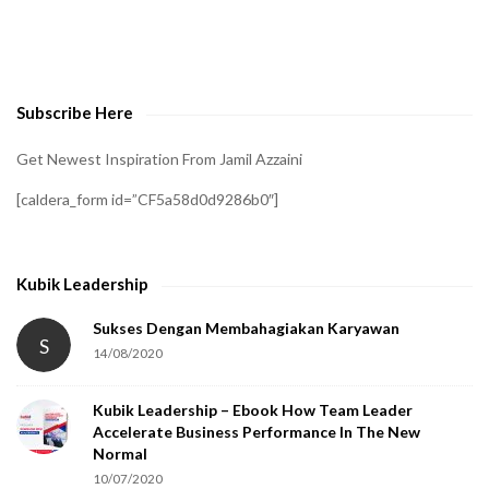
t
o
v
e
Subscribe Here
r
i
Get Newest Inspiration From Jamil Azzaini
f
[caldera_form id=”CF5a58d0d9286b0″]
y
t
h
Kubik Leadership
a
t
Sukses Dengan Membahagiakan Karyawan
S
14/08/2020
y
o
Kubik Leadership – Ebook How Team Leader
u
Accelerate Business Performance In The New
a
Normal
r
10/07/2020