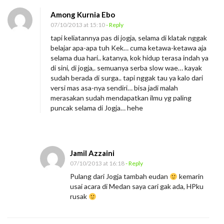
Among Kurnia Ebo
07/10/2013 at 15:10
- Reply
tapi keliatannya pas di jogja, selama di klatak nggak
belajar apa-apa tuh Kek… cuma ketawa-ketawa aja
selama dua hari.. katanya, kok hidup terasa indah ya
di sini, di jogja,. semuanya serba slow wae… kayak
sudah berada di surga.. tapi nggak tau ya kalo dari
versi mas asa-nya sendiri… bisa jadi malah
merasakan sudah mendapatkan ilmu yg paling
puncak selama di Jogja… hehe
Jamil Azzaini
07/10/2013 at 16:18
- Reply
Pulang dari Jogja tambah eudan
kemarin
usai acara di Medan saya cari gak ada, HPku
rusak