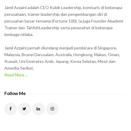
h
Jamil Azzaini adalah CEO Kubik Leadership, komisaris di beberapa
o
perusahaan, trainer leadership dan pengembangan diri di
w
perusahan besar ternama (Fortune 100). Ia juga Founder Akademi
Trainer dan TahfizhLeadership serta penasehat di beberapa
n
lembaga nirlaba.
i
n
Jamil Azzaini pernah diundang menjadi pembicara di Singapore,
t
Malaysia, Brunei Darusalam, Australia, Hongkong, Makao, Oman,
h
Kuwait, Uni Emerates Arab, Jepang, Korea Selatan, Mesir dan
Amerika Serikat.
e
Read More ...
C
A
P
Follow Me
T
C
H
A