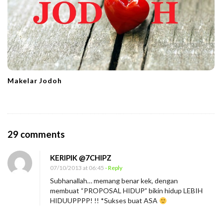
Makelar Jodoh
O
29 comments
n
KERIPIK @7CHIPZ
A
07/10/2013 at 06:45
- Reply
n
Subhanallah… memang benar kek, dengan
a
membuat “PROPOSAL HIDUP” bikin hidup LEBIH
k
HIDUUPPPP! !! *Sukses buat ASA
k