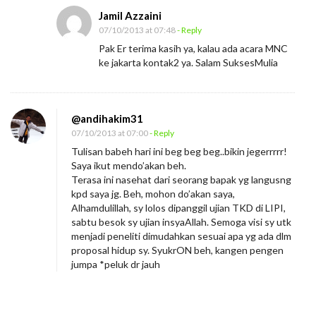
m
Jamil Azzaini
07/10/2013 at 07:48
- Reply
u
Pak Er terima kasih ya, kalau ada acara MNC
”
ke jakarta kontak2 ya. Salam SuksesMulia
@andihakim31
07/10/2013 at 07:00
- Reply
Tulisan babeh hari ini beg beg beg..bikin jegerrrrr!
Saya ikut mendo’akan beh.
Terasa ini nasehat dari seorang bapak yg langusng
kpd saya jg. Beh, mohon do’akan saya,
Alhamdulillah, sy lolos dipanggil ujian TKD di LIPI,
sabtu besok sy ujian insyaAllah. Semoga visi sy utk
menjadi peneliti dimudahkan sesuai apa yg ada dlm
proposal hidup sy. SyukrON beh, kangen pengen
jumpa *peluk dr jauh