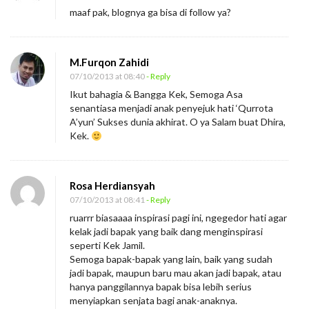
maaf pak, blognya ga bisa di follow ya?
M.Furqon Zahidi
07/10/2013 at 08:40
- Reply
Ikut bahagia & Bangga Kek, Semoga Asa
senantiasa menjadi anak penyejuk hati ‘Qurrota
A’yun’ Sukses dunia akhirat. O ya Salam buat Dhira,
Kek.
Rosa Herdiansyah
07/10/2013 at 08:41
- Reply
ruarrr biasaaaa inspirasi pagi ini, ngegedor hati agar
kelak jadi bapak yang baik dang menginspirasi
seperti Kek Jamil.
Semoga bapak-bapak yang lain, baik yang sudah
jadi bapak, maupun baru mau akan jadi bapak, atau
hanya panggilannya bapak bisa lebih serius
menyiapkan senjata bagi anak-anaknya.