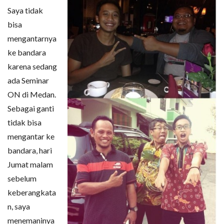
Saya tidak
bisa
mengantarnya
ke bandara
karena sedang
ada Seminar
ON di Medan.
Sebagai ganti
tidak bisa
mengantar ke
bandara, hari
Jumat malam
sebelum
keberangkata
n, saya
menemaninya