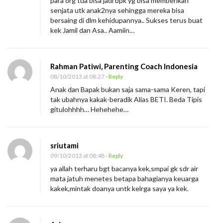
para org tua bisa jadi bpk yg bisa memberikan
senjata utk anak2nya sehingga mereka bisa
bersaing di dlm kehidupannya.. Sukses terus buat
kek Jamil dan Asa.. Aamiin…
Rahman Patiwi, Parenting Coach Indonesia
08/10/2013 at 08:27
- Reply
Anak dan Bapak bukan saja sama-sama Keren, tapi
tak ubahnya kakak-beradik Alias BETI. Beda Tipis
gitulohhhh… Hehehehe…
sriutami
09/10/2013 at 08:48
- Reply
ya allah terharu bgt bacanya kek,smpai gk sdr air
mata jatuh menetes betapa bahagianya keuarga
kakek,mintak doanya untk kelrga saya ya kek.