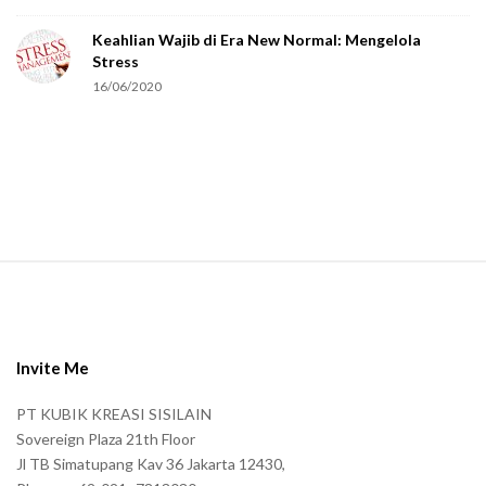
e
Keahlian Wajib di Era New Normal: Mengelola
h
Stress
u
16/06/2020
m
a
n
.
S
i
t
e
Invite Me
F
PT KUBIK KREASI SISILAIN
o
Sovereign Plaza 21th Floor
o
Jl TB Simatupang Kav 36 Jakarta 12430,
t