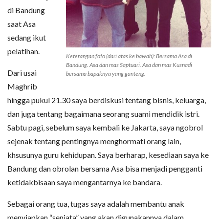
di Bandung
saat Asa
sedang ikut
pelatihan.
Keterangan foto (dari atas ke bawah): Bersama Asa di
Bandung. Asa dan mas Saptuari. Asa dan mas Kusnadi
Dari usai
bersama bapaknya yang ganteng.
Maghrib
hingga pukul 21.30 saya berdiskusi tentang bisnis, keluarga,
dan juga tentang bagaimana seorang suami mendidik istri.
Sabtu pagi, sebelum saya kembali ke Jakarta, saya ngobrol
sejenak tentang pentingnya menghormati orang lain,
khsusunya guru kehidupan. Saya berharap, kesediaan saya ke
Bandung dan obrolan bersama Asa bisa menjadi pengganti
ketidakbisaan saya mengantarnya ke bandara.
Sebagai orang tua, tugas saya adalah membantu anak
menyiapkan “senjata” yang akan digunakannya dalam