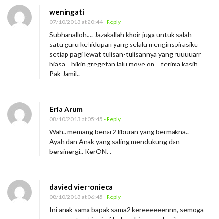
weningati
07/10/2013 at 20:44
- Reply
Subhanalloh…. Jazakallah khoir juga untuk salah
satu guru kehidupan yang selalu menginspirasiku
setiap pagi lewat tulisan-tulisannya yang ruuuuarr
biasa… bikin gregetan lalu move on… terima kasih
Pak Jamil..
Eria Arum
08/10/2013 at 05:45
- Reply
Wah.. memang benar2 liburan yang bermakna..
Ayah dan Anak yang saling mendukung dan
bersinergi.. KerON…
davied vierronieca
08/10/2013 at 06:45
- Reply
Ini anak sama bapak sama2 kereeeeeennn, semoga