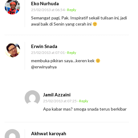
Eko Nurhuda
25/02/2013 at 06:54
- Reply
Semangat pagi, Pak. Inspiratif sekali tulisan ini, jadi
awal baik di Senin yang cerah ini
Erwin Snada
25/02/2013 at 07:01
- Reply
membuka pikiran saya…keren kek
@erwinyahya
Jamil Azzaini
25/02/2013 at 07:25
- Reply
Apa kabar mas? smoga snada terus berkibar
Akhwat karoyah