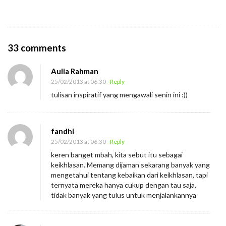
O
33 comments
n
Aulia Rahman
A
25/02/2013 at 06:30
- Reply
n
tulisan inspiratif yang mengawali senin ini :))
a
k
P
fandhi
a
25/02/2013 at 06:30
- Reply
keren banget mbah, kita sebut itu sebagai
n
keikhlasan. Memang dijaman sekarang banyak yang
a
mengetahui tentang kebaikan dari keikhlasan, tapi
h
ternyata mereka hanya cukup dengan tau saja,
tidak banyak yang tulus untuk menjalankannya