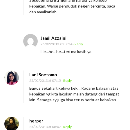
Sesederhana itu memang harusnya konsep
kebaikan. Wahai penduduk negeri tercinta, baca
dan amalkanlah
Jamil Azzaini
25/02/2013 at 07:24
- Reply
He…he…he…teri ma kasih ya
Lani Soetomo
25/02/2013 at 07:15
- Reply
Bagus sekali artikelnya kek… Kadang balasan atas
kebaikan yg kita lakukan malah datang dari tempat
lain. Semoga sy juga bisa terus berbuat kebaikan.
herper
25/02/2013 at 08:07
- Reply