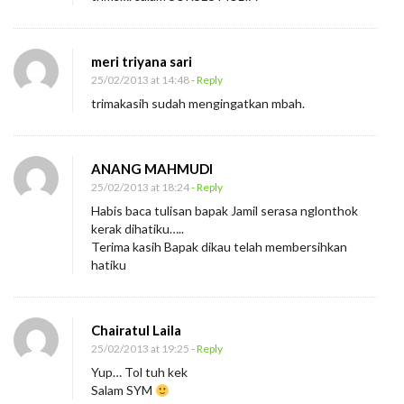
meri triyana sari
25/02/2013 at 14:48
- Reply
trimakasih sudah mengingatkan mbah.
ANANG MAHMUDI
25/02/2013 at 18:24
- Reply
Habis baca tulisan bapak Jamil serasa nglonthok
kerak dihatiku…..
Terima kasih Bapak dikau telah membersihkan
hatiku
Chairatul Laila
25/02/2013 at 19:25
- Reply
Yup… Tol tuh kek
Salam SYM