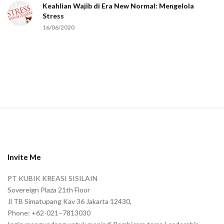
Keahlian Wajib di Era New Normal: Mengelola
h
Stress
u
16/06/2020
m
a
n
.
S
i
t
e
Invite Me
F
PT KUBIK KREASI SISILAIN
o
Sovereign Plaza 21th Floor
o
Jl TB Simatupang Kav 36 Jakarta 12430,
t
Phone: +62-021–7813030
e