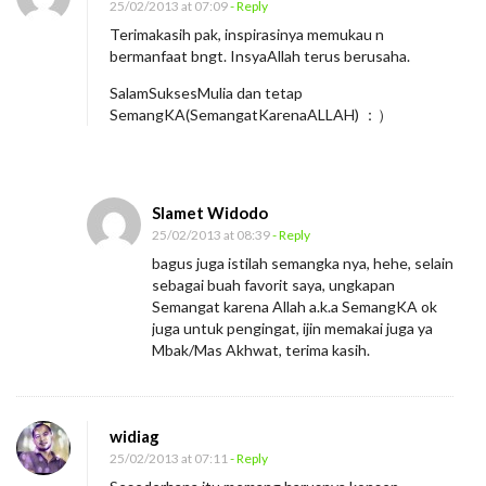
25/02/2013 at 07:09
- Reply
Terimakasih pak, inspirasinya memukau n
bermanfaat bngt. InsyaAllah terus berusaha.
SalamSuksesMulia dan tetap
SemangKA(SemangatKarenaALLAH) ：）
Slamet Widodo
25/02/2013 at 08:39
- Reply
bagus juga istilah semangka nya, hehe, selain
sebagai buah favorit saya, ungkapan
Semangat karena Allah a.k.a SemangKA ok
juga untuk pengingat, ijin memakai juga ya
Mbak/Mas Akhwat, terima kasih.
widiag
25/02/2013 at 07:11
- Reply