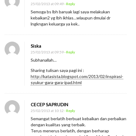
25/02/2013 at 09:49
- Reply
Semoga bs lbh banyak lagi saya melakukan
kebaikan2 yg lbh ikhlas…wlaupun dmulai dr
lngkngan keluarga ya kek..
Siska
25/02/2013 at 09:59
- Reply
Subhanallah…
Sharing tulisan saya pagi ini :
http://katasista.blogspot.com/2013/02/inspirasi-
syukur-gara-gara-ipad.html
CECEP SAPRUDIN
25/02/2013 at 10:12
- Reply
Semangat berlatih berbuat kebaikan dan perbaikan
dengan kualitas yang terbaik.
Terus menerus berlatih, dengan berharap