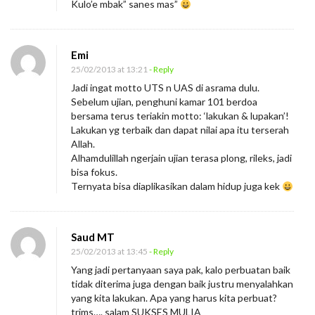
Kulo’e mbak” sanes mas”
Emi
25/02/2013 at 13:21
- Reply
Jadi ingat motto UTS n UAS di asrama dulu.
Sebelum ujian, penghuni kamar 101 berdoa
bersama terus teriakin motto: ‘lakukan & lupakan’!
Lakukan yg terbaik dan dapat nilai apa itu terserah
Allah.
Alhamdulillah ngerjain ujian terasa plong, rileks, jadi
bisa fokus.
Ternyata bisa diaplikasikan dalam hidup juga kek
Saud MT
25/02/2013 at 13:45
- Reply
Yang jadi pertanyaan saya pak, kalo perbuatan baik
tidak diterima juga dengan baik justru menyalahkan
yang kita lakukan. Apa yang harus kita perbuat?
trims…. salam SUKSES MULIA