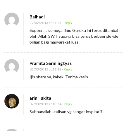
Baihaqi
27/02/2013 at 21:45
- Reply
Supper …. semoga Ilmu Guruku ini terus ditambah
oleh Allah SWT supaya bisa terus berbagi ide-ide
brilian bagi masyarakat luas.
Pramita Sariningtyas
01/03/2013 at 11:12
- Reply
Ijin share ya, kakek. Terima kasih.
arini lukita
02/03/2013 at 13:54
- Reply
Subhanallah ..tulisan yg sangat inspiratif..