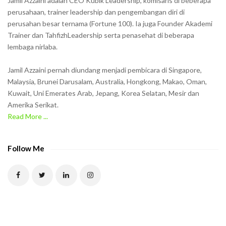
Jamil Azzaini adalah CEO Kubik Leadership, komisaris di beberapa
o
perusahaan, trainer leadership dan pengembangan diri di
w
perusahan besar ternama (Fortune 100). Ia juga Founder Akademi
Trainer dan TahfizhLeadership serta penasehat di beberapa
n
lembaga nirlaba.
i
n
Jamil Azzaini pernah diundang menjadi pembicara di Singapore,
t
Malaysia, Brunei Darusalam, Australia, Hongkong, Makao, Oman,
h
Kuwait, Uni Emerates Arab, Jepang, Korea Selatan, Mesir dan
Amerika Serikat.
e
Read More ...
C
A
P
Follow Me
T
C
H
A
t