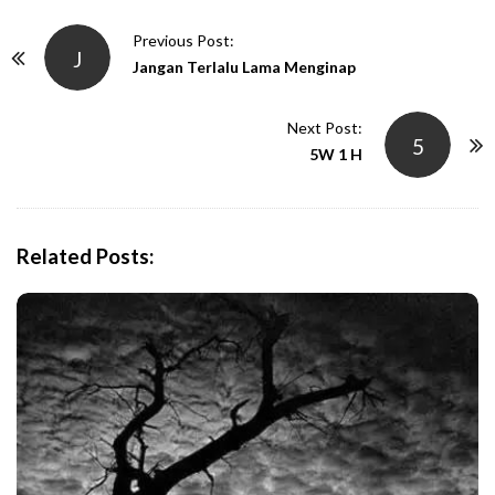
P
Previous Post:
J
o
Jangan Terlalu Lama Menginap
s
t
Next Post:
5
N
5W 1 H
a
v
i
Related Posts:
g
a
t
i
o
n