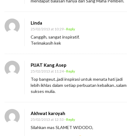
mendapat balasan hanya dari Sang Maha Pemberi.
Linda
25/02/2013 at 10:29
- Reply
Canggih, sangat inspiratif.
Terimakasih kek
PIJAT Kang Asep
25/02/2013 at 11:24
- Reply
Top bangeut..jadi inspirasi untuk menata hati jadi
lebih ikhlas dalam setiap perbuatan kebaikan..salam
sukses mulia.
Akhwat karoyah
25/02/2013 at 12:53
- Reply
Silahkan mas SLAMET WIDODO,