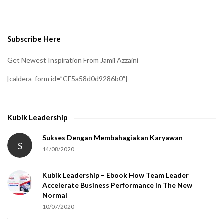
o
v
e
Subscribe Here
r
i
Get Newest Inspiration From Jamil Azzaini
f
[caldera_form id=”CF5a58d0d9286b0″]
y
t
h
Kubik Leadership
a
t
Sukses Dengan Membahagiakan Karyawan
S
14/08/2020
y
o
Kubik Leadership – Ebook How Team Leader
u
Accelerate Business Performance In The New
a
Normal
r
10/07/2020
e