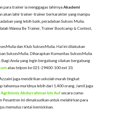
ara trainer ia menggagas lahirnya
Akademi
kan akan lahir trainer-trainer berkarakter yang mampu
radaban yang lebih baik, peradaban Sukses Mulia.
alah Wanna Be Trainer, Trainer Bootcamp & Contest,
esMulia dan Klub SuksesMulia. Hal ini dilakukan
ban SuksesMulia. Diharapkan Komunitas SuksesMulia
ia. Bagi Anda yang ingin bergabung silakan bergabung
com
atau telpon ke 021-29400-100 ext 33.
zzaini juga mendirikan sekolah murah tingkat
p tahunnya muridnya lebih dari 1.400 orang. Jamil juga
Agribisnis Abdurrahman bin Auf
secara cuma-
an Pesantren ini dimaksudkan untuk melahirkan para
gus memutus rantai kemiskinan.