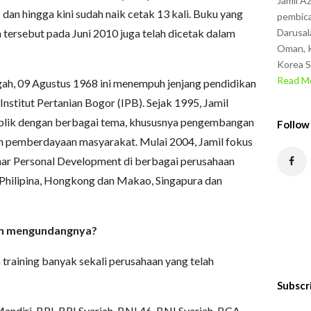
Jamil A
dan hingga kini sudah naik cetak 13 kali. Buku yang
pembica
 tersebut pada Juni 2010 juga telah dicetak dalam
Darusal
Oman, K
Korea S
Read Mo
gah, 09 Agustus 1968 ini menempuh jenjang pendidikan
i Institut Pertanian Bogor (IPB). Sejak 1995, Jamil
ublik dengan berbagai tema, khususnya pengembangan
Follow
 dan pemberdayaan masyarakat. Mulai 2004, Jamil fokus
ar Personal Development di berbagai perusahaan
, Philipina, Hongkong dan Makao, Singapura dan
elah mengundangnya?
ia training banyak sekali perusahaan yang telah
Subscr
ndiri, BRI, BRI Syariah, BNI 46, BNI Syariah, BCA,