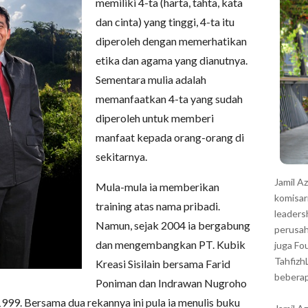
r
memiliki 4-ta (harta, tahta, kata
dan cinta) yang tinggi, 4-ta itu
diperoleh dengan memerhatikan
etika dan agama yang dianutnya.
Sementara mulia adalah
memanfaatkan 4-ta yang sudah
diperoleh untuk memberi
manfaat kepada orang-orang di
sekitarnya.
Jamil A
Mula-mula ia memberikan
komisar
training atas nama pribadi.
leaders
Namun, sejak 2004 ia bergabung
perusah
dan mengembangkan PT. Kubik
juga Fo
Tahfizh
Kreasi Sisilain bersama Farid
beberap
Poniman dan Indrawan Nugroho
 1999. Bersama dua rekannya ini pula ia menulis buku