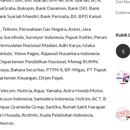
Get New
aGraha, Bukopin, Bank Danamon, Bank DKI, Bank
[calder
nk Syariah Mandiri, Bank Permata, BII, BPD Kalsel.
Telkom, Perusahaan Gas Negara, Askes, Jasa
Kubik 
sa, Sucofindo, Surveyor Indonesia, Pupuk Kaltim, Perum
, Permodalan Nasional Madani, Adhi Karya, Istaka
S
kindo, Yelow Pages, Rajawali Nusantara Indonesia
 Departemen Pendidikan Nasional, Meneg BUMN,
baya, Bahana Securitas, PTPN X, BP-Migas, PT Pupuk
artemen Keuangan, Dirjen Pajak.
 Telecom, Nuticia, Aqua, Yamaha, Astra Honda Motor,
icsson Indonesia, Samudera Indonesia, Holcim, ACT, B
ompas Gramedia Group, Santika, Rumah Sakit Harapan
 Sari Husada, Arutmin, Kuala Pelabuhan Indonesia,
hevron.