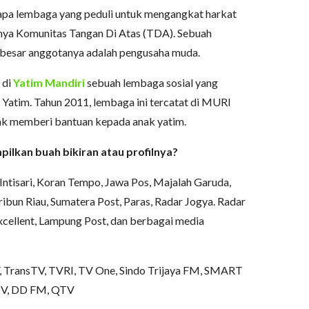
rapa lembaga yang peduli untuk mengangkat harkat
nya Komunitas Tangan Di Atas (TDA). Sebuah
 besar anggotanya adalah pengusaha muda.
 di
Yatim Mandiri
sebuah lembaga sosial yang
atim. Tahun 2011, lembaga ini tercatat di MURI
ak memberi bantuan kepada anak yatim.
lkan buah bikiran atau profilnya?
ntisari, Koran Tempo, Jawa Pos, Majalah Garuda,
ibun Riau, Sumatera Post, Paras, Radar Jogya. Radar
cellent, Lampung Post, dan berbagai media
, TransTV, TVRI, TV One, Sindo Trijaya FM, SMART
 TV, DD FM, QTV