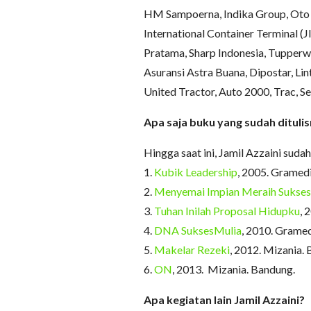
HM Sampoerna, Indika Group, Oto F
International Container Terminal (
Pratama, Sharp Indonesia, Tupperwa
Asuransi Astra Buana, Dipostar, Li
United Tractor, Auto 2000, Trac, Se
Apa saja buku yang sudah dituli
Hingga saat ini, Jamil Azzaini suda
1.
Kubik Leadership
, 2005. Gramedi
2.
Menyemai Impian Meraih Sukses
3.
Tuhan Inilah Proposal Hidupku
, 
4.
DNA SuksesMulia
, 2010. Gramed
5.
Makelar Rezeki
, 2012. Mizania.
6.
ON
, 2013. Mizania. Bandung.
Apa kegiatan lain Jamil Azzaini?