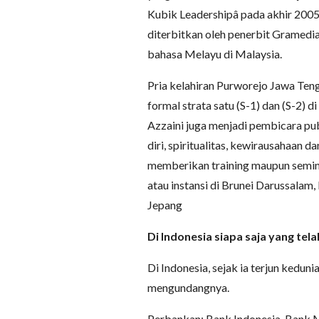
Kubik Leadershipâ pada akhir 2005 
diterbitkan oleh penerbit Gramedia
bahasa Melayu di Malaysia.
Pria kelahiran Purworejo Jawa Ten
formal strata satu (S-1) dan (S-2) d
Azzaini juga menjadi pembicara p
diri, spiritualitas, kewirausahaan
memberikan training maupun semin
atau instansi di Brunei Darussalam
Jepang
Di Indonesia siapa saja yang t
Di Indonesia, sejak ia terjun kedun
mengundangnya.
Perbankan: Bank Indonesia, Bank Ma