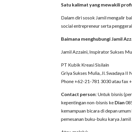
Satu kalimat yang mewakili profil
Dalam diri sosok Jamil mengalir bak
social entrepreneur serta pengger
Baimana menghubungi Jamil Azza
Jamil Azzaini, Inspirator Sukses Mul
PT Kubik Kreasi Sisilain
Griya Sukses Mulia, Jl. Swadaya II 
Phone +62-21-781 3030 atau fax 
Contact person
: Untuk bisnis (p
kepentingan non-bisnis ke
Dian
085
kemampuan bicara di depan umum 
pemesanan buku-buku karya Jamil 
Atau, melalui: