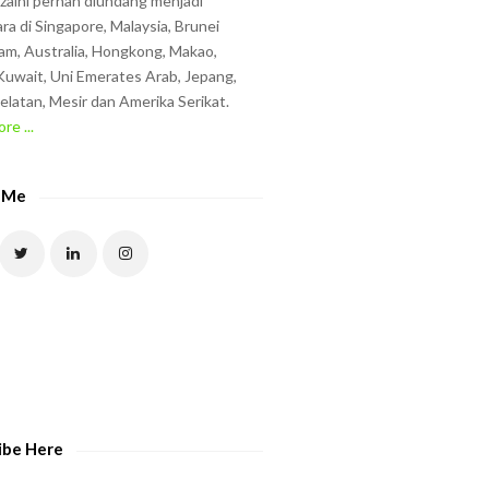
zzaini pernah diundang menjadi
ra di Singapore, Malaysia, Brunei
am, Australia, Hongkong, Makao,
uwait, Uni Emerates Arab, Jepang,
elatan, Mesir dan Amerika Serikat.
re ...
 Me
ibe Here