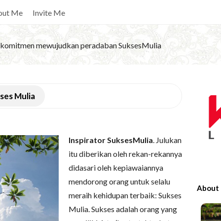
out Me
Invite Me
komitmen mewujudkan peradaban SuksesMulia
S
kses Mulia
i
t
e
Inspirator SuksesMulia
. Julukan
S
itu diberikan oleh rekan-rekannya
i
didasari oleh kepiawaiannya
d
mendorong orang untuk selalu
e
About
meraih kehidupan terbaik: Sukses
b
a
Mulia. Sukses adalah orang yang